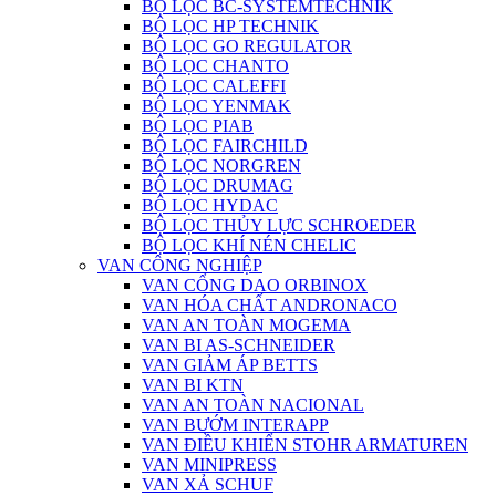
BỘ LỌC BC-SYSTEMTECHNIK
BỘ LỌC HP TECHNIK
BỘ LỌC GO REGULATOR
BỘ LỌC CHANTO
BỘ LỌC CALEFFI
BỘ LỌC YENMAK
BỘ LỌC PIAB
BỘ LỌC FAIRCHILD
BỘ LỌC NORGREN
BỘ LỌC DRUMAG
BỘ LỌC HYDAC
BỘ LỌC THỦY LỰC SCHROEDER
BỘ LỌC KHÍ NÉN CHELIC
VAN CÔNG NGHIỆP
VAN CỔNG DAO ORBINOX
VAN HÓA CHẤT ANDRONACO
VAN AN TOÀN MOGEMA
VAN BI AS-SCHNEIDER
VAN GIẢM ÁP BETTS
VAN BI KTN
VAN AN TOÀN NACIONAL
VAN BƯỚM INTERAPP
VAN ĐIỀU KHIỂN STOHR ARMATUREN
VAN MINIPRESS
VAN XẢ SCHUF