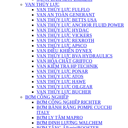
VAN THỦY LỰC
VAN THỦY LỰC FULFLO
VAN AN TOÀN GENERANT
VAN THỦY LỰC BETTS USA
VAN THỦY LỰC ANCHOR FLUID POWER
VAN THỦY LỰC HYDAC
VAN THỦY LỰC VICKERS
VAN THỦY LỰC REXROTH
VAN THỦY LỰC APSCO
VAN ĐIỀU KHIỂN DYNEX
VAN THỦY LỰC BVA HYDRAULICS
VAN HÓA CHẤT GRIFFCO
VAN KIỂM TRA HP TECHNIK
VAN THỦY LỰC PONAR
VAN THỦY LỰC ATOS
VAN THỦY LỰC HAWE
VAN THỦY LỰC OILGEAR
VAN THỦY LỰC BUCHER
BƠM CÔNG NGHIỆP
BƠM CÔNG NGHIỆP RICHTER
BƠM BÁNH RĂNG POMPE CUCCHI
ITALY
BƠM LY TÂM MAPRO
BƠM ĐỊNH LƯỢNG WALCHEM
BƠM TĂNG ÁP miniBOOSTER