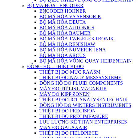
BỘ MÃ HÓA - ENCODER
ENCODER HOHNER
BỘ MÃ HÓA VS SENSORIK
BỘ MÃ HÓA DEUTA
BỘ MÃ HÓA AUTONICS
BỘ MÃ HÓA BAUMER
BỘ MÃ HÓA TWK-ELEKTRONIK
BỘ MÃ HÓA RENISHAW
BỘ MÃ HÓA NUMERIK JENA
BỘ MÃ HÓA ARCUS
BỘ MÃ HÓA VÒNG QUAY HEIDENHAIN
ĐỒNG HỒ - THIẾT BỊ ĐO
THIẾT BỊ ĐO MỨC RAASM
THIẾT BỊ ĐO NAGY MESSSYSTEME
ĐỒNG HỒ ĐO FLUID COMPONENTS
MÁY ĐO TỪ LIST-MAGNETIK
MÁY ĐO KIPP ZONEN
THIẾT BỊ ĐO JCT ANALYSENTECHNIK
ĐỒNG HỒ ĐO WINTERS INSTRUMENTS
THIẾT BỊ ĐO PRECISION
THIẾT BỊ ĐO PRECIMEASURE
LƯU LƯỢNG KẾ TITAN ENTERPRISES
MÁY ĐO GALAXAIR
THIẾT BỊ ĐO FIELDPIECE