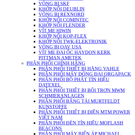
VÒNG BI SKF
KHỚP NỐI DEUBLIN
VÒNG BI REXNORD
KHỚP NỐI COMINTEC
KHỚP NỐI FLENDER
VÍT ME HIWIN
KHỚP NỐI KOP-FLEX
KHỚP NỐI TWK-ELEKTRONIK
VÒNG BI OAV USA
VÍT ME ĐAI ỐC HAYDON KERK
PITTMAN AMETEK
PHÂN PHỐI CHÍNH HÃNG
PHÂN PHỐI THIẾT BỊ HÃNG VAHLE
PHÂN PHỐI MÁY ĐÓNG ĐAI ORGAPACK
PHÂN PHỐI BỘ PHÁT TÍN HIỆU
DATEXEL
PHÂN PHỐI THIẾT BỊ BÔI TRƠN MWM
SCHMIERANLAGEN
PHÂN PHỐI BĂNG TẢI MURTFELDT
KUNSTOFFE
PHÂN PHỐI THIẾT BỊ ĐIỆN MTM POWER
VIỆT NAM
PHÂN PHỐI ĐÈN TÍN HIỆU MOFLASH
BEACONS
PHÂN PHỐI MÁY BIẾN ÁP MICHAEL