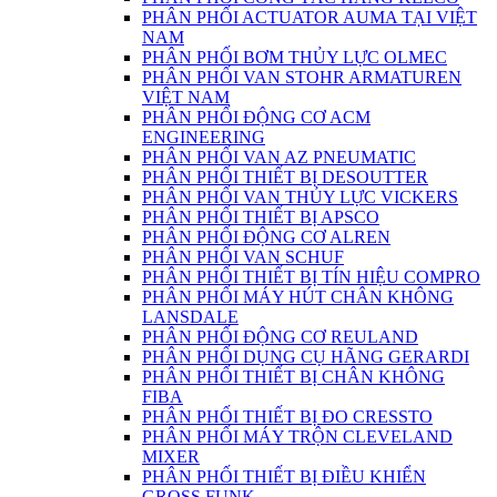
PHÂN PHỐI ACTUATOR AUMA TẠI VIỆT
NAM
PHÂN PHỐI BƠM THỦY LỰC OLMEC
PHÂN PHỐI VAN STOHR ARMATUREN
VIỆT NAM
PHÂN PHỐI ĐỘNG CƠ ACM
ENGINEERING
PHÂN PHỐI VAN AZ PNEUMATIC
PHÂN PHỐI THIẾT BỊ DESOUTTER
PHÂN PHỐI VAN THỦY LỰC VICKERS
PHÂN PHỐI THIẾT BỊ APSCO
PHÂN PHỐI ĐỘNG CƠ ALREN
PHÂN PHỐI VAN SCHUF
PHÂN PHỐI THIẾT BỊ TÍN HIỆU COMPRO
PHÂN PHỐI MÁY HÚT CHÂN KHÔNG
LANSDALE
PHÂN PHỐI ĐỘNG CƠ REULAND
PHÂN PHỐI DỤNG CỤ HÃNG GERARDI
PHÂN PHỐI THIẾT BỊ CHÂN KHÔNG
FIBA
PHÂN PHỐI THIẾT BỊ ĐO CRESSTO
PHÂN PHỐI MÁY TRỘN CLEVELAND
MIXER
PHÂN PHỐI THIẾT BỊ ĐIỀU KHIỂN
GROSS FUNK