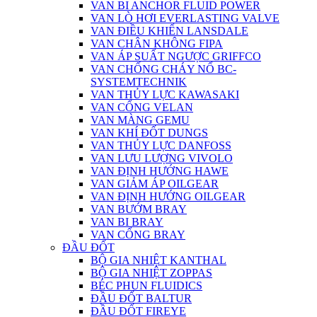
VAN BI ANCHOR FLUID POWER
VAN LÒ HƠI EVERLASTING VALVE
VAN ĐIỀU KHIỂN LANSDALE
VAN CHÂN KHÔNG FIPA
VAN ÁP SUẤT NGƯỢC GRIFFCO
VAN CHỐNG CHÁY NỔ BC-
SYSTEMTECHNIK
VAN THỦY LỰC KAWASAKI
VAN CỔNG VELAN
VAN MÀNG GEMU
VAN KHÍ ĐỐT DUNGS
VAN THỦY LỰC DANFOSS
VAN LƯU LƯỢNG VIVOLO
VAN ĐỊNH HƯỚNG HAWE
VAN GIẢM ÁP OILGEAR
VAN ĐỊNH HƯỚNG OILGEAR
VAN BƯỚM BRAY
VAN BI BRAY
VAN CỔNG BRAY
ĐẦU ĐỐT
BỘ GIA NHIỆT KANTHAL
BỘ GIA NHIỆT ZOPPAS
BÉC PHUN FLUIDICS
ĐẦU ĐỐT BALTUR
ĐẦU ĐỐT FIREYE