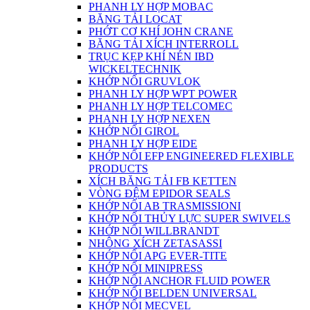
PHANH LY HỢP MOBAC
BĂNG TẢI LOCAT
PHỚT CƠ KHÍ JOHN CRANE
BĂNG TẢI XÍCH INTERROLL
TRỤC KẸP KHÍ NÉN IBD
WICKELTECHNIK
KHỚP NỐI GRUVLOK
PHANH LY HỢP WPT POWER
PHANH LY HỢP TELCOMEC
PHANH LY HỢP NEXEN
KHỚP NỐI GIROL
PHANH LY HỢP EIDE
KHỚP NỐI EFP ENGINEERED FLEXIBLE
PRODUCTS
XÍCH BĂNG TẢI FB KETTEN
VÒNG ĐỆM EPIDOR SEALS
KHỚP NỐI AB TRASMISSIONI
KHỚP NỐI THỦY LỰC SUPER SWIVELS
KHỚP NỐI WILLBRANDT
NHÔNG XÍCH ZETASASSI
KHỚP NỐI APG EVER-TITE
KHỚP NỐI MINIPRESS
KHỚP NỐI ANCHOR FLUID POWER
KHỚP NỐI BELDEN UNIVERSAL
KHỚP NỐI MECVEL