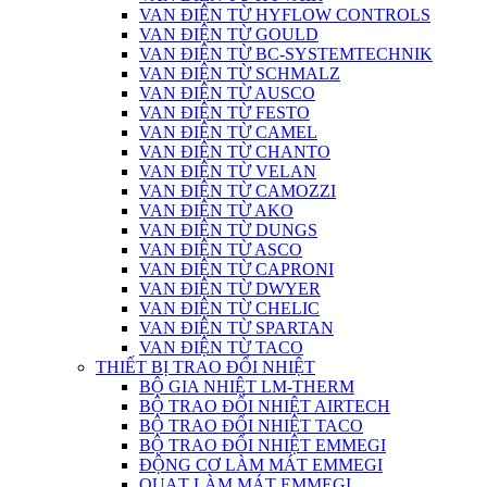
VAN ĐIỆN TỪ HYFLOW CONTROLS
VAN ĐIỆN TỪ GOULD
VAN ĐIỆN TỪ BC-SYSTEMTECHNIK
VAN ĐIỆN TỪ SCHMALZ
VAN ĐIỆN TỪ AUSCO
VAN ĐIỆN TỪ FESTO
VAN ĐIỆN TỪ CAMEL
VAN ĐIỆN TỪ CHANTO
VAN ĐIỆN TỪ VELAN
VAN ĐIỆN TỪ CAMOZZI
VAN ĐIỆN TỪ AKO
VAN ĐIỆN TỪ DUNGS
VAN ĐIỆN TỪ ASCO
VAN ĐIỆN TỪ CAPRONI
VAN ĐIỆN TỪ DWYER
VAN ĐIỆN TỪ CHELIC
VAN ĐIỆN TỪ SPARTAN
VAN ĐIỆN TỪ TACO
THIẾT BỊ TRAO ĐỔI NHIỆT
BỘ GIA NHIỆT LM-THERM
BỘ TRAO ĐỔI NHIỆT AIRTECH
BỘ TRAO ĐỔI NHIỆT TACO
BỘ TRAO ĐỔI NHIỆT EMMEGI
ĐỘNG CƠ LÀM MÁT EMMEGI
QUẠT LÀM MÁT EMMEGI