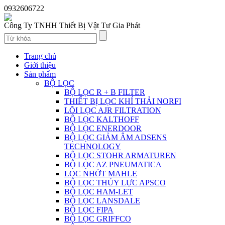
0932606722
Công Ty TNHH Thiết Bị Vật Tư Gia Phát
Trang chủ
Giới thiệu
Sản phẩm
BỘ LỌC
BỘ LỌC R + B FILTER
THIẾT BỊ LỌC KHÍ THẢI NORFI
LÕI LỌC AJR FILTRATION
BỘ LỌC KALTHOFF
BỘ LỌC ENERDOOR
BỘ LỌC GIẢM ÂM ADSENS
TECHNOLOGY
BỘ LỌC STOHR ARMATUREN
BỘ LỌC AZ PNEUMATICA
LỌC NHỚT MAHLE
BỘ LỌC THỦY LỰC APSCO
BỘ LỌC HAM-LET
BỘ LỌC LANSDALE
BỘ LỌC FIPA
BỘ LỌC GRIFFCO