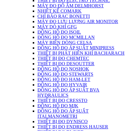
THIẾT BỊ ĐO ELECTRO TECHNIC
MÁY ĐO ĐỘ ẨM DELMHORST
NHIỆT KẾ COMARK
CHỈ BÁO RAC BONETTI
MÁY ĐO LƯU LƯỢNG AIR MONITOR
MÁY DÒ KHÍ GFG
ĐỒNG HỒ ĐO ISOIL
ĐỒNG HỒ ĐO MCMILLAN
MÁY BIẾN DÒNG CELSA
ĐỒNG HỒ ĐO ÁP SUẤT MINIPRESS
THIẾT BỊ PHÁT HIỆN KHÍ BACHARACH
THIẾT BỊ ĐO CHEMTEC
THIẾT BỊ ĐO DESOUTTER
ĐỒNG HỒ ĐO NOSHOK
ĐỒNG HỒ ĐO STEWARTS
ĐỒNG HỒ ĐO HAM-LET
ĐỒNG HỒ ĐO HYVAIR
ĐỒNG HỒ ĐO ÁP SUẤT BVA
HYDRAULICS
THIẾT BỊ ĐO CRESSTO
ĐỒNG HỒ ĐO MJK
ĐỒNG HỒ ĐO ÁP SUẤT
ITALMANOMETRI
THIẾT BỊ ĐO DYNISCO
THIẾT BỊ ĐO ENDRESS HAUSER