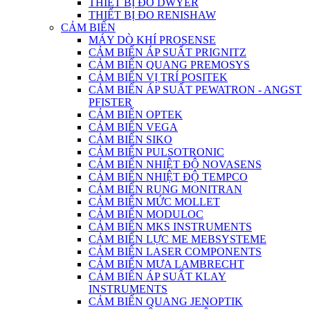
THIẾT BỊ ĐO DWYER
THIẾT BỊ ĐO RENISHAW
CẢM BIẾN
MÁY DÒ KHÍ PROSENSE
CẢM BIẾN ÁP SUẤT PRIGNITZ
CẢM BIẾN QUANG PREMOSYS
CẢM BIẾN VỊ TRÍ POSITEK
CẢM BIẾN ÁP SUẤT PEWATRON - ANGST
PFISTER
CẢM BIẾN OPTEK
CẢM BIẾN VEGA
CẢM BIẾN SIKO
CẢM BIẾN PULSOTRONIC
CẢM BIẾN NHIỆT ĐỘ NOVASENS
CẢM BIẾN NHIỆT ĐỘ TEMPCO
CẢM BIẾN RUNG MONITRAN
CẢM BIẾN MỨC MOLLET
CẢM BIẾN MODULOC
CẢM BIẾN MKS INSTRUMENTS
CẢM BIẾN LỰC ME MEBSYSTEME
CẢM BIẾN LASER COMPONENTS
CẢM BIẾN MƯA LAMBRECHT
CẢM BIẾN ÁP SUẤT KLAY
INSTRUMENTS
CẢM BIẾN QUANG JENOPTIK