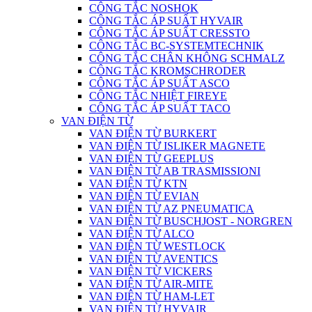
CÔNG TẮC NOSHOK
CÔNG TẮC ÁP SUẤT HYVAIR
CÔNG TẮC ÁP SUẤT CRESSTO
CÔNG TẮC BC-SYSTEMTECHNIK
CÔNG TẮC CHÂN KHÔNG SCHMALZ
CÔNG TẮC KROMSCHRODER
CÔNG TẮC ÁP SUẤT ASCO
CÔNG TẮC NHIỆT FIREYE
CÔNG TẮC ÁP SUẤT TACO
VAN ĐIỆN TỪ
VAN ĐIỆN TỪ BURKERT
VAN ĐIỆN TỪ ISLIKER MAGNETE
VAN ĐIỆN TỪ GEEPLUS
VAN ĐIỆN TỪ AB TRASMISSIONI
VAN ĐIỆN TỪ KTN
VAN ĐIỆN TỪ EVIAN
VAN ĐIỆN TỪ AZ PNEUMATICA
VAN ĐIỆN TỪ BUSCHJOST - NORGREN
VAN ĐIỆN TỪ ALCO
VAN ĐIỆN TỪ WESTLOCK
VAN ĐIỆN TỪ AVENTICS
VAN ĐIỆN TỪ VICKERS
VAN ĐIỆN TỪ AIR-MITE
VAN ĐIỆN TỪ HAM-LET
VAN ĐIỆN TỪ HYVAIR