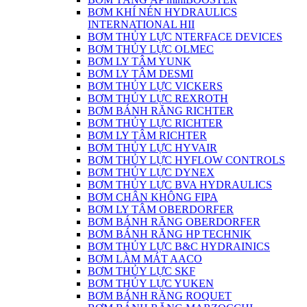
BƠM KHÍ NÉN HYDRAULICS
INTERNATIONAL HII
BƠM THỦY LỰC NTERFACE DEVICES
BƠM THỦY LỰC OLMEC
BƠM LY TÂM YUNK
BƠM LY TÂM DESMI
BƠM THỦY LỰC VICKERS
BƠM THỦY LỰC REXROTH
BƠM BÁNH RĂNG RICHTER
BƠM THỦY LỰC RICHTER
BƠM LY TÂM RICHTER
BƠM THỦY LỰC HYVAIR
BƠM THỦY LỰC HYFLOW CONTROLS
BƠM THỦY LỰC DYNEX
BƠM THỦY LỰC BVA HYDRAULICS
BƠM CHÂN KHÔNG FIPA
BƠM LY TÂM OBERDORFER
BƠM BÁNH RĂNG OBERDORFER
BƠM BÁNH RĂNG HP TECHNIK
BƠM THỦY LỰC B&C HYDRAINICS
BƠM LÀM MÁT AACO
BƠM THỦY LỰC SKF
BƠM THỦY LỰC YUKEN
BƠM BÁNH RĂNG ROQUET