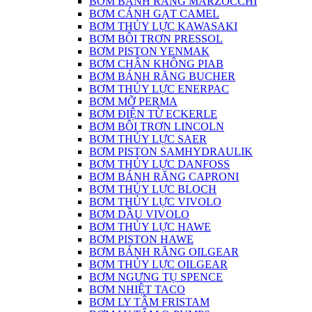
BƠM BÁNH RĂNG MARZOCCHI
BƠM CÁNH GẠT CAMEL
BƠM THỦY LỰC KAWASAKI
BƠM BÔI TRƠN PRESSOL
BƠM PISTON YENMAK
BƠM CHÂN KHÔNG PIAB
BƠM BÁNH RĂNG BUCHER
BƠM THỦY LỰC ENERPAC
BƠM MỠ PERMA
BƠM ĐIỆN TỪ ECKERLE
BƠM BÔI TRƠN LINCOLN
BƠM THỦY LỰC SAER
BƠM PISTON SAMHYDRAULIK
BƠM THỦY LỰC DANFOSS
BƠM BÁNH RĂNG CAPRONI
BƠM THỦY LỰC BLOCH
BƠM THỦY LỰC VIVOLO
BƠM DẦU VIVOLO
BƠM THỦY LỰC HAWE
BƠM PISTON HAWE
BƠM BÁNH RĂNG OILGEAR
BƠM THỦY LỰC OILGEAR
BƠM NGƯNG TỤ SPENCE
BƠM NHIỆT TACO
BƠM LY TÂM FRISTAM