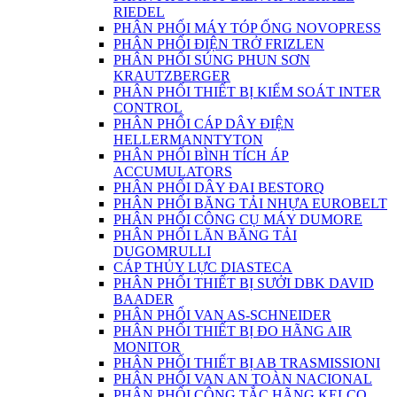
RIEDEL
PHÂN PHỐI MÁY TÓP ỐNG NOVOPRESS
PHÂN PHỐI ĐIỆN TRỞ FRIZLEN
PHÂN PHỐI SÚNG PHUN SƠN
KRAUTZBERGER
PHÂN PHỐI THIẾT BỊ KIỂM SOÁT INTER
CONTROL
PHÂN PHỐI CÁP DÂY ĐIỆN
HELLERMANNTYTON
PHÂN PHỐI BÌNH TÍCH ÁP
ACCUMULATORS
PHÂN PHỐI DÂY ĐAI BESTORQ
PHÂN PHỐI BĂNG TẢI NHỰA EUROBELT
PHÂN PHỐI CÔNG CỤ MÁY DUMORE
PHÂN PHỐI LĂN BĂNG TẢI
DUGOMRULLI
CÁP THỦY LỰC DIASTECA
PHÂN PHỐI THIẾT BỊ SƯỞI DBK DAVID
BAADER
PHÂN PHỐI VAN AS-SCHNEIDER
PHÂN PHỐI THIẾT BỊ ĐO HÃNG AIR
MONITOR
PHÂN PHỐI THIẾT BỊ AB TRASMISSIONI
PHÂN PHỐI VAN AN TOÀN NACIONAL
PHÂN PHỐI CÔNG TẮC HÃNG KELCO