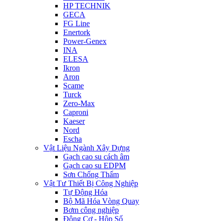
HP TECHNIK
GECA
FG Line
Enertork
Power-Genex
INA
ELESA
Ikron
Aron
Scame
Turck
Zero-Max
Caproni
Kaeser
Nord
Escha
Vật Liệu Ngành Xây Dựng
Gạch cao su cách âm
Gạch cao su EDPM
Sơn Chống Thấm
Vật Tư Thiết Bị Công Nghiệp
Tự Động Hóa
Bộ Mã Hóa Vòng Quay
Bơm công nghiệp
Động Cơ - Hộp Số