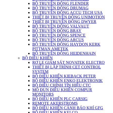
BỘ TRUYỀN ĐỘNG FLENDER
BỘ TRUYỀN ĐỘNG DRUMAG
BỘ TRUYỀN ĐỘNG ACCU TECH USA
THIẾT BỊ TRUYỀN ĐỘNG UNIMOTION
THIẾT BỊ TRUYỀN ĐỘNG DWYER
BỘ TRUYỀN ĐỘNG VALVAUT
BỘ TRUYỀN ĐỘNG BRAY
BỘ TRUYỀN ĐỘNG SPENCE
BỘ TRUYỀN ĐỘNG ARCUS
BỘ TRUYỀN ĐỘNG HAYDON KERK
PITTMAN AMETEK
BỘ TRUYỀN ĐỘNG HEIDENHAIN
BỘ ĐIỀU KHIỂN
RƠ LE GIÁM SÁT NOVATEK ELECTRO
THIẾT BỊ LẬP TRÌNH CET CONTROL
SYSTEM
BỘ ĐIỀU KHIỂN KIEBACK PETER
BỘ ĐIỀU KHIỂN ENKO ELEKTRONIK
BỘ ĐIỀU CHỈNH TÍN HIỆU CTC
MÔ ĐUN ĐIỀU KHIỂN COMPUR
MONITORS
BỘ ĐIỀU KHIỂN PLC CARSIG
REMOTE AKERSTROMS
BỘ ĐIỀU KHIỂN CẢNH BÁO KHÍ GFG
BỘ ĐIỀU KHIỂN KELCO