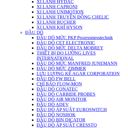
XI LANH HYDAC
XI LANH CAPRONI
XI LANH UNIMOTION
XI LANH TRUYỀN ĐỘNG CHELIC
XI LANH BUCHER
XI LANH KHÍ HYSON
ĐẦU DÒ
ĐẦU DÒ MỨC PKP Prozessmesstechnik
ĐÀU DÒ CET ELECTRONIC
ĐẦU DÒ MỨC DELTA MOBREY
THIẾT BỊ ĐO LƯỜNG LIVES
INTERNATIONAL
ĐẦU DÒ MỨC MANFRED JUNEMANN
ĐẦU DÒ MỨC ZIMMER
LƯU LƯỢNG KẾ AGAR CORPORATION
ĐẦU DÒ FW BELL
CHỈ BÁO FLOW-MON
ĐẦU DÒ CONATEC
ĐẦU DÒ CARBIDE PROBES
ĐẦU DÒ AIR MONITOR
ĐẦU DÒ ADEV
ĐẦU DÒ ÁP SUẤT EUROSWITCH
ĐẦU DÒ NOSHOK
ĐẦU DÒ BIN DICATOR
ĐẦU DÒ ÁP SUẤT CRESSTO