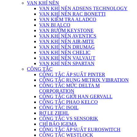
VAN KHÍ NÉN
VAN KHÍ NÉN ADSENS TECHNOLOGY
VAN KHÍ NÉN RAC BONETTI
VAN KIỂM TRA ALADCO
VAN BI ALCO
VAN BƯỚM KEYSTONE
VAN KHÍ NÉN AVENTICS
VAN KHÍ NÉN AIR-MITE
VAN KHÍ NÉN DRUMAG
VAN KHÍ NÉN CHELIC
VAN KHÍ NÉN VALVAUT
VAN KHÍ NÉN SPARTAN
CÔNG TẮC
CÔNG TẮC ÁP SUẤT PINTER
CÔNG TẮC RUNG METRIX VIBRATION
CÔNG TẮC MỨC DELTA M
CORPORATION
CÔNG TẮC GIỚI HẠN GERVALL
CÔNG TẮC PHAO KELCO
CÔNG TẮC ISOIL
RƠ LE ZIEHL
CÔNG TẮC VS SENSORIK
CHỈ BÁO IGEMA
CÔNG TẮC ÁP SUẤT EUROSWITCH
CÔNG TẮC WESTLOCK