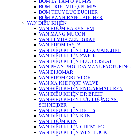
BƠM LY TÂM Q-PUMPS
BƠM TRỤC VÍT Q-PUMPS
BƠM THỦY LỰC BUCHER
BƠM BÁNH RĂNG BUCHER
VAN ĐIỀU KHIỂN
VAN BƯỚM RA SYSTEM
VAN MÀNG MUCON
VAN BI MHA ZENTGRAF
VAN BƯỚM JASTA
VAN ĐIỀU KHIỂN HEINZ MARCHEL
VAN ĐIỀU KHIỂN ZWICK
VAN ĐIỀU KHIỂN FLUOROSEAL
VAN PHÂN PHỐI D/A MANUFACTURING
VAN BI JOMAR
VAN BƯỚM GRUVLOK
VAN XẢ KHÍ FORT VALVE
VAN ĐIỀU KHIỂN END-ARMATUREN
VAN ĐIỀU KHIỂN DR BREIT
VAN ĐIỀU KHIỂN LƯU LƯỢNG AS-
SCHNEIDER
VAN ĐIỀU KHIỂN BETTS
VAN ĐIỀU KHIỂN KTN
VAN BƯỚM KTN
VAN ĐIỀU KHIỂN CHEMTEC
VAN ĐIỀU KHIỂN WESTLOCK