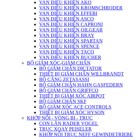
VAN ĐIỀU KHIỂN AKO
VAN ĐIỀU KHIỂN KROMSCHRODER
VAN ĐIỀU KHIỂN EFFEBI
VAN ĐIỀU KHIỂN ASCO
VAN ĐIỀU KHIỂN CAPRONI
VAN ĐIỀU KHIỂN OILGEAR
VAN ĐIỀU KHIỂN BRAY
VAN ĐIỀU KHIỂN SPARTAN
VAN ĐIỀU KHIỂN SPENCE
VAN ĐIỀU KHIỂN TACO
VAN ĐIỀU KHIỂN BUCHER
BỘ GIẢM XÓC-GIẢM CHẤN
BỘ GIẢM CHẤN DICTATOR
THIẾT BỊ GIẢM CHẤN WILLBRANDT
BỘ CĂNG ZETASASSI
BỘ GIẢM CHẤN HAHN GASFEDERN
BỘ GIẢM CHẤN GRIFFCO
THIẾT BỊ GIẢM XÓC AIRPOT
BỘ GIẢM CHẤN SKF
BỘ GIẢM XÓC ACE CONTROLS
THIẾT BỊ GIẢM XÓC HYSON
KHỚP NỐI - VÒNG BI - TRỤC
CON LĂN RADER VOGEL
TRỤC XOAY PEISELER
KHỚP NỐI TRỤC NEFF GEWINDETRIEBE