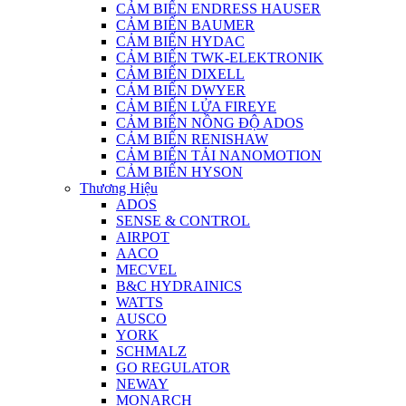
CẢM BIẾN ENDRESS HAUSER
CẢM BIẾN BAUMER
CẢM BIẾN HYDAC
CẢM BIẾN TWK-ELEKTRONIK
CẢM BIẾN DIXELL
CẢM BIẾN DWYER
CẢM BIẾN LỬA FIREYE
CẢM BIẾN NỒNG ĐỘ ADOS
CẢM BIẾN RENISHAW
CẢM BIẾN TẢI NANOMOTION
CẢM BIẾN HYSON
Thương Hiệu
ADOS
SENSE & CONTROL
AIRPOT
AACO
MECVEL
B&C HYDRAINICS
WATTS
AUSCO
YORK
SCHMALZ
GO REGULATOR
NEWAY
MONARCH