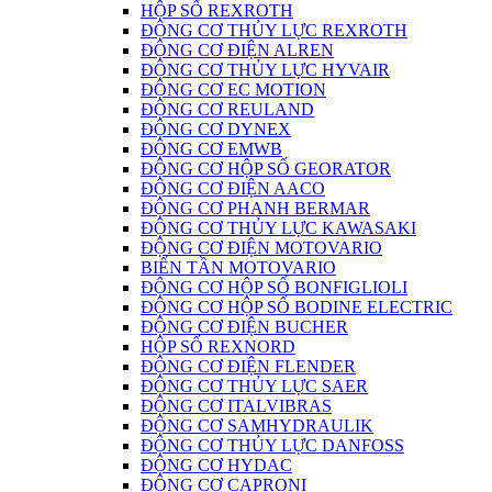
HỘP SỐ REXROTH
ĐỘNG CƠ THỦY LỰC REXROTH
ĐỘNG CƠ ĐIỆN ALREN
ĐỘNG CƠ THỦY LỰC HYVAIR
ĐỘNG CƠ EC MOTION
ĐỘNG CƠ REULAND
ĐỘNG CƠ DYNEX
ĐỘNG CƠ EMWB
ĐỘNG CƠ HỘP SỐ GEORATOR
ĐỘNG CƠ ĐIỆN AACO
ĐỘNG CƠ PHANH BERMAR
ĐỘNG CƠ THỦY LỰC KAWASAKI
ĐỘNG CƠ ĐIỆN MOTOVARIO
BIẾN TẦN MOTOVARIO
ĐỘNG CƠ HỘP SỐ BONFIGLIOLI
ĐỘNG CƠ HỘP SỐ BODINE ELECTRIC
ĐỘNG CƠ ĐIỆN BUCHER
HỘP SỐ REXNORD
ĐỘNG CƠ ĐIỆN FLENDER
ĐỘNG CƠ THỦY LỰC SAER
ĐỘNG CƠ ITALVIBRAS
ĐỘNG CƠ SAMHYDRAULIK
ĐỘNG CƠ THỦY LỰC DANFOSS
ĐỘNG CƠ HYDAC
ĐỘNG CƠ CAPRONI