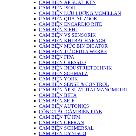
CẢM BIẾN ÁP SUẤT KTN
CẢM BIẾN ISOIL
CẢM BIẾN LƯU LƯỢNG MCMILLAN
CẢM BIẾN QUÁ ÁP ZOOK
CẢM BIẾN ENCARDIO RITE
CẢM BIẾN ZIEHL
CẢM BIẾN VS SENSORIK
CẢM BIẾN KHÍ BACHARACH
CĂM BIẾN MỨC BIN DICATOR
CẢM BIẾN TỪ DEUTA WERKE
CẢM BIẾN FIPA
CẢM BIẾN CRESSTO
CẢM BIẾN INDUSTRIETECHNIK
CẢM BIẾN SCHMALZ
CẢM BIẾN YORK
CẢM BIẾN SENSE & CONTROL
CẢM BIẾN ÁP SUẤT ITALMANOMETRI
CẢM BIẾN BETA
CẢM BIẾN SICK
CẢM BIẾN AUTONICS
CÔNG TẮC CẢM BIẾN PIAB
CẢM BIẾN TỪ IFM
CẢM BIẾN GEFRAN
CẢM BIẾN SCHMERSAL
CẢM BIẾN DYNISCO