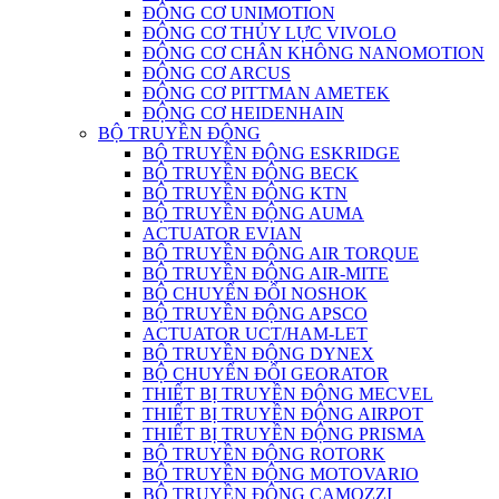
ĐỘNG CƠ UNIMOTION
ĐỘNG CƠ THỦY LỰC VIVOLO
ĐỘNG CƠ CHÂN KHÔNG NANOMOTION
ĐỘNG CƠ ARCUS
ĐỘNG CƠ PITTMAN AMETEK
ĐỘNG CƠ HEIDENHAIN
BỘ TRUYỀN ĐỘNG
BỘ TRUYỀN ĐỘNG ESKRIDGE
BỘ TRUYỀN ĐỘNG BECK
BỘ TRUYỀN ĐỘNG KTN
BỘ TRUYỀN ĐỘNG AUMA
ACTUATOR EVIAN
BỘ TRUYỀN ĐỘNG AIR TORQUE
BỘ TRUYỀN ĐỘNG AIR-MITE
BỘ CHUYỂN ĐỔI NOSHOK
BỘ TRUYỀN ĐỘNG APSCO
ACTUATOR UCT/HAM-LET
BỘ TRUYỀN ĐỘNG DYNEX
BỘ CHUYỂN ĐỔI GEORATOR
THIẾT BỊ TRUYỀN ĐỘNG MECVEL
THIẾT BỊ TRUYỀN ĐỘNG AIRPOT
THIẾT BỊ TRUYỀN ĐỘNG PRISMA
BỘ TRUYỀN ĐỘNG ROTORK
BỘ TRUYỀN ĐỘNG MOTOVARIO
BỘ TRUYỀN ĐỘNG CAMOZZI