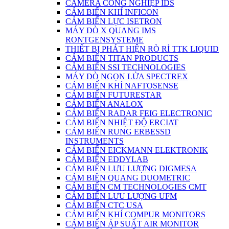
CAMERA CÔNG NGHIỆP IDS
CẢM BIẾN KHÍ INFICON
CẢM BIẾN LỰC ISETRON
MÁY DÒ X QUANG IMS
RONTGENSYSTEME
THIẾT BỊ PHÁT HIỆN RÒ RỈ TTK LIQUID
CẢM BIẾN TITAN PRODUCTS
CẢM BIẾN SSI TECHNOLOGIES
MÁY DÒ NGỌN LỬA SPECTREX
CẢM BIẾN KHÍ NAFTOSENSE
CẢM BIẾN FUTURESTAR
CẢM BIẾN ANALOX
CẢM BIẾN RADAR FEIG ELECTRONIC
CẢM BIẾN NHIỆT ĐỘ ERCIAT
CẢM BIẾN RUNG ERBESSD
INSTRUMENTS
CẢM BIẾN EICKMANN ELEKTRONIK
CẢM BIẾN EDDYLAB
CẢM BIẾN LƯU LƯỢNG DIGMESA
CẢM BIÊN QUANG DUOMETRIC
CẢM BIẾN CM TECHNOLOGIES CMT
CẢM BIẾN LƯU LƯỢNG UFM
CẢM BIẾN CTC USA
CẢM BIẾN KHÍ COMPUR MONITORS
CẢM BIẾN ÁP SUẤT AIR MONITOR