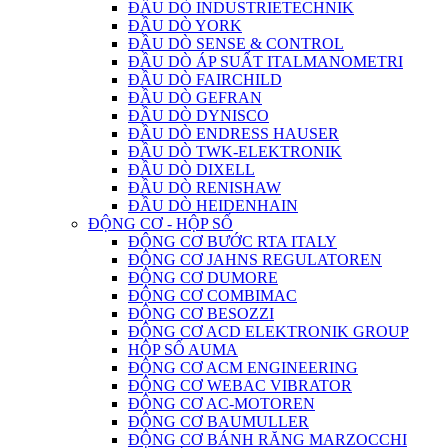
ĐẦU DÒ INDUSTRIETECHNIK
ĐẦU DÒ YORK
ĐẦU DÒ SENSE & CONTROL
ĐẦU DÒ ÁP SUẤT ITALMANOMETRI
ĐẦU DÒ FAIRCHILD
ĐẦU DÒ GEFRAN
ĐẦU DÒ DYNISCO
ĐẦU DÒ ENDRESS HAUSER
ĐẦU DÒ TWK-ELEKTRONIK
ĐẦU DÒ DIXELL
ĐẦU DÒ RENISHAW
ĐẦU DÒ HEIDENHAIN
ĐỘNG CƠ - HỘP SỐ
ĐỘNG CƠ BƯỚC RTA ITALY
ĐỘNG CƠ JAHNS REGULATOREN
ĐỘNG CƠ DUMORE
ĐỘNG CƠ COMBIMAC
ĐỘNG CƠ BESOZZI
ĐỘNG CƠ ACD ELEKTRONIK GROUP
HỘP SỐ AUMA
ĐỘNG CƠ ACM ENGINEERING
ĐỘNG CƠ WEBAC VIBRATOR
ĐỘNG CƠ AC-MOTOREN
ĐỘNG CƠ BAUMULLER
ĐỘNG CƠ BÁNH RĂNG MARZOCCHI