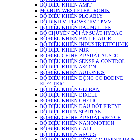
BỘ ĐIỀU KHIỂN AMIT
MÔ-ĐUN WEST ELEKTRONIK
BỘ ĐIỀU KHIỂN PLC ABLY
BỘ ĐỊNH VỊ FLOWSERVE PMV
BỘ ĐIỀU KHIỂN BAUMULLER
BỘ CHUYỂN ĐỔI ÁP SUẤT HYDAC
BỘ ĐIỀU KHIỂN BIN DICATOR
BỘ ĐIỀU KHIỂN INDUSTRIETECHNIK
BỘ ĐIỀU KHIỂN MJK
BỘ ĐIỀU CHỈNH ÁP SUẤT AUSCO
BỘ ĐIỀU KHIỂN SENSE & CONTROL
BỘ ĐIỀU KHIỂN ASCON
BỘ ĐIỀU KHIỂN AUTONICS
BỘ ĐIỀU KHIỂN ĐỘNG CƠ BODINE
ELECTRIC
BỘ ĐIỀU KHIỂN GEFRAN
BỘ ĐIỀU KHIỂN DIXELL
BỘ ĐIỀU KHIỂN CHELIC
BỘ ĐIỀU KHIỂN ĐẦU ĐỐT FIREYE
BỘ ĐIỀU KHIỂN SPARTAN
BỘ ĐIÊU CHỈNH ÁP SUẤT SPENCE
BỘ ĐIỀU KHIỂN NANOMOTION
BỘ ĐIỀU KHIỂN GALIL
BỘ ĐIỀU KHIỂN ARCUS
BỘ ĐIỀU KHIỂN ĐỘNG CƠ HEIDENHAIN