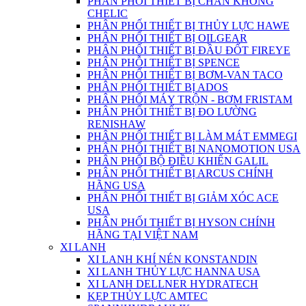
PHÂN PHỐI THIẾT BỊ CHÂN KHÔNG
CHELIC
PHÂN PHỐI THIẾT BỊ THỦY LỰC HAWE
PHÂN PHỐI THIẾT BỊ OILGEAR
PHÂN PHỐI THIẾT BỊ ĐẦU ĐỐT FIREYE
PHÂN PHỖI THIẾT BỊ SPENCE
PHÂN PHỐI THIẾT BỊ BƠM-VAN TACO
PHÂN PHỐI THIẾT BỊ ADOS
PHÂN PHỐI MÁY TRỘN - BƠM FRISTAM
PHÂN PHỐI THIẾT BỊ ĐO LƯỜNG
RENISHAW
PHÂN PHỐI THIẾT BỊ LÀM MÁT EMMEGI
PHÂN PHỐI THIẾT BỊ NANOMOTION USA
PHÂN PHỐI BỘ ĐIỀU KHIỂN GALIL
PHÂN PHỐI THIẾT BỊ ARCUS CHÍNH
HÃNG USA
PHÂN PHỐI THIẾT BỊ GIẢM XÓC ACE
USA
PHÂN PHỐI THIẾT BỊ HYSON CHÍNH
HÃNG TẠI VIỆT NAM
XI LANH
XI LANH KHÍ NÉN KONSTANDIN
XI LANH THỦY LỰC HANNA USA
XI LANH DELLNER HYDRATECH
KẸP THỦY LỰC AMTEC