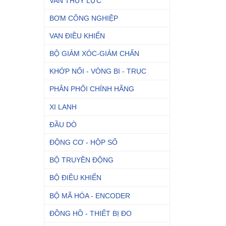
VAN THỦY LỰC
BƠM CÔNG NGHIỆP
VAN ĐIỀU KHIỂN
BỘ GIẢM XÓC-GIẢM CHẤN
KHỚP NỐI - VÒNG BI - TRỤC
PHÂN PHỐI CHÍNH HÃNG
XI LANH
ĐẦU DÒ
ĐỘNG CƠ - HỘP SỐ
BỘ TRUYỀN ĐỘNG
BỘ ĐIỀU KHIỂN
BỘ MÃ HÓA - ENCODER
ĐỒNG HỒ - THIẾT BỊ ĐO