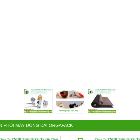
N PHỐI MÁY ĐÓNG ĐAI ORGAPACK