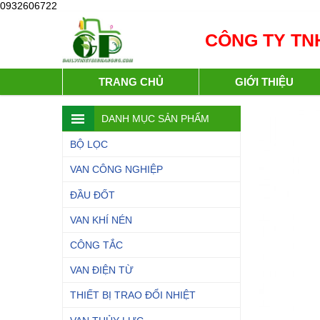
0932606722
CÔNG TY TNH
TRANG CHỦ
GIỚI THIỆU
DANH MỤC SẢN PHẨM
BỘ LỌC
VAN CÔNG NGHIỆP
ĐẦU ĐỐT
VAN KHÍ NÉN
CÔNG TẮC
VAN ĐIỆN TỪ
THIẾT BỊ TRAO ĐỔI NHIỆT