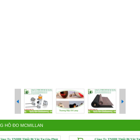
G HỒ ĐO MCMILLAN