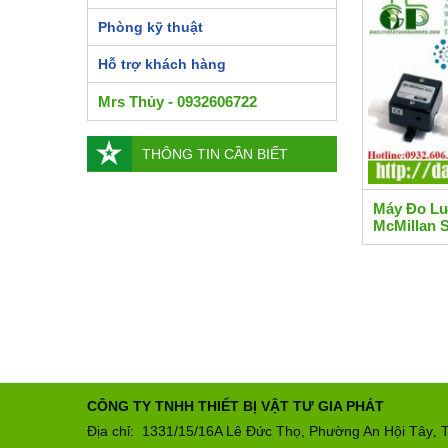
Phòng kỹ thuật
Hỗ trợ khách hàng
Mrs Thủy - 0932606722
THÔNG TIN CẦN BIẾT
Máy Đo Lư
McMillan S
CÔNG TY TNHH THIẾT BỊ VẬT TƯ GIA PHÁT
Địa chỉ: 1331/15/16A Lê Đức Thọ, Phường An Hội Tây
T
,