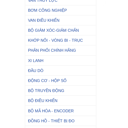
VAN THỦY LỰC
BƠM CÔNG NGHIỆP
VAN ĐIỀU KHIỂN
BỘ GIẢM XÓC-GIẢM CHẤN
KHỚP NỐI - VÒNG BI - TRỤC
PHÂN PHỐI CHÍNH HÃNG
XI LANH
ĐẦU DÒ
ĐỘNG CƠ - HỘP SỐ
BỘ TRUYỀN ĐỘNG
BỘ ĐIỀU KHIỂN
BỘ MÃ HÓA - ENCODER
ĐỒNG HỒ - THIẾT BỊ ĐO