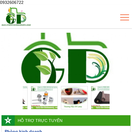
0932606722
HỖ TRỢ TRỰC TUYẾN
Phòng kinh doanh