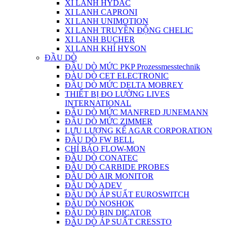
XI LANH HYDAC
XI LANH CAPRONI
XI LANH UNIMOTION
XI LANH TRUYỀN ĐỘNG CHELIC
XI LANH BUCHER
XI LANH KHÍ HYSON
ĐẦU DÒ
ĐẦU DÒ MỨC PKP Prozessmesstechnik
ĐÀU DÒ CET ELECTRONIC
ĐẦU DÒ MỨC DELTA MOBREY
THIẾT BỊ ĐO LƯỜNG LIVES
INTERNATIONAL
ĐẦU DÒ MỨC MANFRED JUNEMANN
ĐẦU DÒ MỨC ZIMMER
LƯU LƯỢNG KẾ AGAR CORPORATION
ĐẦU DÒ FW BELL
CHỈ BÁO FLOW-MON
ĐẦU DÒ CONATEC
ĐẦU DÒ CARBIDE PROBES
ĐẦU DÒ AIR MONITOR
ĐẦU DÒ ADEV
ĐẦU DÒ ÁP SUẤT EUROSWITCH
ĐẦU DÒ NOSHOK
ĐẦU DÒ BIN DICATOR
ĐẦU DÒ ÁP SUẤT CRESSTO