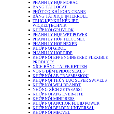
PHANH LY HỢP MOBAC
BĂNG TẢI LOCAT
PHỚT CƠ KHÍ JOHN CRANE
BĂNG TẢI XÍCH INTERROLL
TRỤC KẸP KHÍ NÉN IBD
WICKELTECHNIK
KHỚP NỐI GRUVLOK
PHANH LY HỢP WPT POWER
PHANH LY HỢP TELCOMEC
PHANH LY HỢP NEXEN
KHỚP NỐI GIROL
PHANH LY HỢP EIDE
KHỚP NỐI EFP ENGINEERED FLEXIBLE
PRODUCTS
XÍCH BĂNG TẢI FB KETTEN
VÒNG ĐỆM EPIDOR SEALS
KHỚP NỐI AB TRASMISSIONI
KHỚP NỐI THỦY LỰC SUPER SWIVELS
KHỚP NỐI WILLBRANDT
NHÔNG XÍCH ZETASASSI
KHỚP NỐI APG EVER-TITE
KHỚP NỐI MINIPRESS
KHỚP NỐI ANCHOR FLUID POWER
KHỚP NỐI BELDEN UNIVERSAL
KHỚP NỐI MECVEL