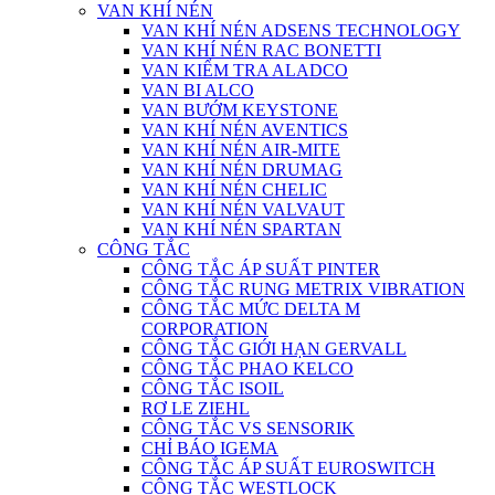
VAN KHÍ NÉN
VAN KHÍ NÉN ADSENS TECHNOLOGY
VAN KHÍ NÉN RAC BONETTI
VAN KIỂM TRA ALADCO
VAN BI ALCO
VAN BƯỚM KEYSTONE
VAN KHÍ NÉN AVENTICS
VAN KHÍ NÉN AIR-MITE
VAN KHÍ NÉN DRUMAG
VAN KHÍ NÉN CHELIC
VAN KHÍ NÉN VALVAUT
VAN KHÍ NÉN SPARTAN
CÔNG TẮC
CÔNG TẮC ÁP SUẤT PINTER
CÔNG TẮC RUNG METRIX VIBRATION
CÔNG TẮC MỨC DELTA M
CORPORATION
CÔNG TẮC GIỚI HẠN GERVALL
CÔNG TẮC PHAO KELCO
CÔNG TẮC ISOIL
RƠ LE ZIEHL
CÔNG TẮC VS SENSORIK
CHỈ BÁO IGEMA
CÔNG TẮC ÁP SUẤT EUROSWITCH
CÔNG TẮC WESTLOCK