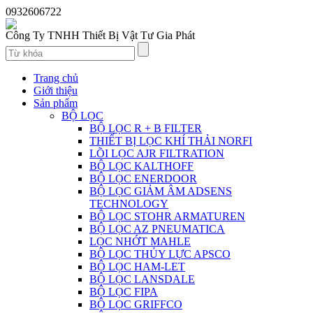
0932606722
Công Ty TNHH Thiết Bị Vật Tư Gia Phát
Trang chủ
Giới thiệu
Sản phẩm
BỘ LỌC
BỘ LỌC R + B FILTER
THIẾT BỊ LỌC KHÍ THẢI NORFI
LÕI LỌC AJR FILTRATION
BỘ LỌC KALTHOFF
BỘ LỌC ENERDOOR
BỘ LỌC GIẢM ÂM ADSENS
TECHNOLOGY
BỘ LỌC STOHR ARMATUREN
BỘ LỌC AZ PNEUMATICA
LỌC NHỚT MAHLE
BỘ LỌC THỦY LỰC APSCO
BỘ LỌC HAM-LET
BỘ LỌC LANSDALE
BỘ LỌC FIPA
BỘ LỌC GRIFFCO