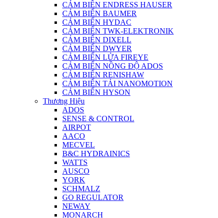
CẢM BIẾN ENDRESS HAUSER
CẢM BIẾN BAUMER
CẢM BIẾN HYDAC
CẢM BIẾN TWK-ELEKTRONIK
CẢM BIẾN DIXELL
CẢM BIẾN DWYER
CẢM BIẾN LỬA FIREYE
CẢM BIẾN NỒNG ĐỘ ADOS
CẢM BIẾN RENISHAW
CẢM BIẾN TẢI NANOMOTION
CẢM BIẾN HYSON
Thương Hiệu
ADOS
SENSE & CONTROL
AIRPOT
AACO
MECVEL
B&C HYDRAINICS
WATTS
AUSCO
YORK
SCHMALZ
GO REGULATOR
NEWAY
MONARCH