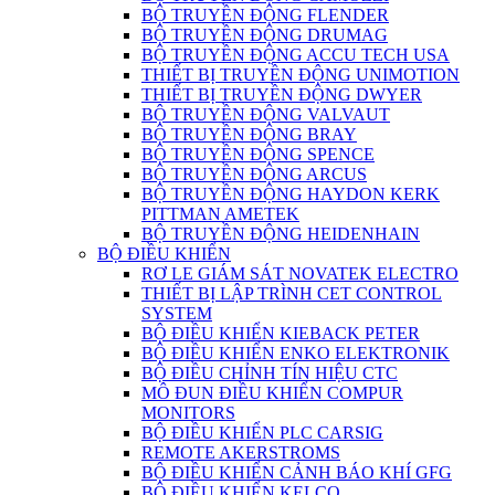
BỘ TRUYỀN ĐỘNG FLENDER
BỘ TRUYỀN ĐỘNG DRUMAG
BỘ TRUYỀN ĐỘNG ACCU TECH USA
THIẾT BỊ TRUYỀN ĐỘNG UNIMOTION
THIẾT BỊ TRUYỀN ĐỘNG DWYER
BỘ TRUYỀN ĐỘNG VALVAUT
BỘ TRUYỀN ĐỘNG BRAY
BỘ TRUYỀN ĐỘNG SPENCE
BỘ TRUYỀN ĐỘNG ARCUS
BỘ TRUYỀN ĐỘNG HAYDON KERK
PITTMAN AMETEK
BỘ TRUYỀN ĐỘNG HEIDENHAIN
BỘ ĐIỀU KHIỂN
RƠ LE GIÁM SÁT NOVATEK ELECTRO
THIẾT BỊ LẬP TRÌNH CET CONTROL
SYSTEM
BỘ ĐIỀU KHIỂN KIEBACK PETER
BỘ ĐIỀU KHIỂN ENKO ELEKTRONIK
BỘ ĐIỀU CHỈNH TÍN HIỆU CTC
MÔ ĐUN ĐIỀU KHIỂN COMPUR
MONITORS
BỘ ĐIỀU KHIỂN PLC CARSIG
REMOTE AKERSTROMS
BỘ ĐIỀU KHIỂN CẢNH BÁO KHÍ GFG
BỘ ĐIỀU KHIỂN KELCO