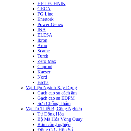
HP TECHNIK
GECA
FG Line
Enertork
Power-Genex
INA
ELESA
Ikron
Aron
Scame
Turck
Zero-Max
Caproni
Kaeser
Nord
Escha
Vật Liệu Ngành Xây Dựng
Gạch cao su cách âm
Gạch cao su EDPM
Sơn Chống Thấm
Vật Tư Thiết Bị Công Nghiệp
Tự Động Hóa
Bộ Mã Hóa Vòng Quay
Bơm công nghiệp
Động Cơ - Hộp Số