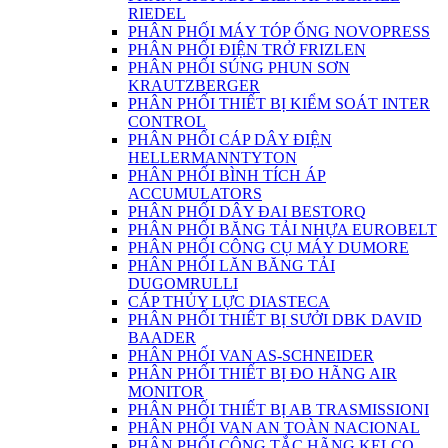
RIEDEL
PHÂN PHỐI MÁY TÓP ỐNG NOVOPRESS
PHÂN PHỐI ĐIỆN TRỞ FRIZLEN
PHÂN PHỐI SÚNG PHUN SƠN
KRAUTZBERGER
PHÂN PHỐI THIẾT BỊ KIỂM SOÁT INTER
CONTROL
PHÂN PHỐI CÁP DÂY ĐIỆN
HELLERMANNTYTON
PHÂN PHỐI BÌNH TÍCH ÁP
ACCUMULATORS
PHÂN PHỐI DÂY ĐAI BESTORQ
PHÂN PHỐI BĂNG TẢI NHỰA EUROBELT
PHÂN PHỐI CÔNG CỤ MÁY DUMORE
PHÂN PHỐI LĂN BĂNG TẢI
DUGOMRULLI
CÁP THỦY LỰC DIASTECA
PHÂN PHỐI THIẾT BỊ SƯỞI DBK DAVID
BAADER
PHÂN PHỐI VAN AS-SCHNEIDER
PHÂN PHỐI THIẾT BỊ ĐO HÃNG AIR
MONITOR
PHÂN PHỐI THIẾT BỊ AB TRASMISSIONI
PHÂN PHỐI VAN AN TOÀN NACIONAL
PHÂN PHỐI CÔNG TẮC HÃNG KELCO