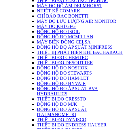
THIẾT BỊ ĐO ELECTRO TECHNIC
MÁY ĐO ĐỘ ẨM DELMHORST
NHIỆT KẾ COMARK
CHỈ BÁO RAC BONETTI
MÁY ĐO LƯU LƯỢNG AIR MONITOR
MÁY DÒ KHÍ GFG
ĐỒNG HỒ ĐO ISOIL
ĐỒNG HỒ ĐO MCMILLAN
MÁY BIẾN DÒNG CELSA
ĐỒNG HỒ ĐO ÁP SUẤT MINIPRESS
THIẾT BỊ PHÁT HIỆN KHÍ BACHARACH
THIẾT BỊ ĐO CHEMTEC
THIẾT BỊ ĐO DESOUTTER
ĐỒNG HỒ ĐO NOSHOK
ĐỒNG HỒ ĐO STEWARTS
ĐỒNG HỒ ĐO HAM-LET
ĐỒNG HỒ ĐO HYVAIR
ĐỒNG HỒ ĐO ÁP SUẤT BVA
HYDRAULICS
THIẾT BỊ ĐO CRESSTO
ĐỒNG HỒ ĐO MJK
ĐỒNG HỒ ĐO ÁP SUẤT
ITALMANOMETRI
THIẾT BỊ ĐO DYNISCO
THIẾT BỊ ĐO ENDRESS HAUSER