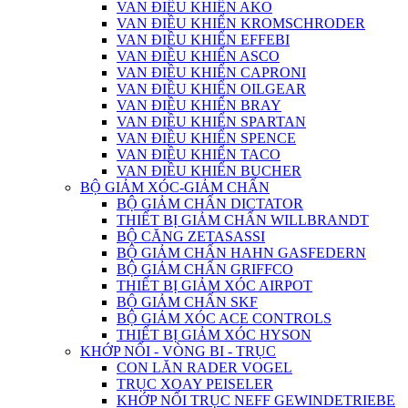
VAN ĐIỀU KHIỂN AKO
VAN ĐIỀU KHIỂN KROMSCHRODER
VAN ĐIỀU KHIỂN EFFEBI
VAN ĐIỀU KHIỂN ASCO
VAN ĐIỀU KHIỂN CAPRONI
VAN ĐIỀU KHIỂN OILGEAR
VAN ĐIỀU KHIỂN BRAY
VAN ĐIỀU KHIỂN SPARTAN
VAN ĐIỀU KHIỂN SPENCE
VAN ĐIỀU KHIỂN TACO
VAN ĐIỀU KHIỂN BUCHER
BỘ GIẢM XÓC-GIẢM CHẤN
BỘ GIẢM CHẤN DICTATOR
THIẾT BỊ GIẢM CHẤN WILLBRANDT
BỘ CĂNG ZETASASSI
BỘ GIẢM CHẤN HAHN GASFEDERN
BỘ GIẢM CHẤN GRIFFCO
THIẾT BỊ GIẢM XÓC AIRPOT
BỘ GIẢM CHẤN SKF
BỘ GIẢM XÓC ACE CONTROLS
THIẾT BỊ GIẢM XÓC HYSON
KHỚP NỐI - VÒNG BI - TRỤC
CON LĂN RADER VOGEL
TRỤC XOAY PEISELER
KHỚP NỐI TRỤC NEFF GEWINDETRIEBE