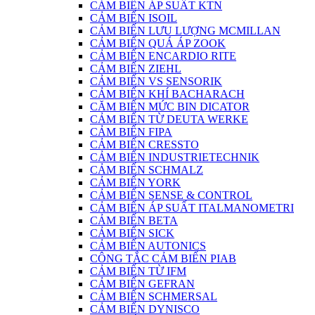
CẢM BIẾN ÁP SUẤT KTN
CẢM BIẾN ISOIL
CẢM BIẾN LƯU LƯỢNG MCMILLAN
CẢM BIẾN QUÁ ÁP ZOOK
CẢM BIẾN ENCARDIO RITE
CẢM BIẾN ZIEHL
CẢM BIẾN VS SENSORIK
CẢM BIẾN KHÍ BACHARACH
CĂM BIẾN MỨC BIN DICATOR
CẢM BIẾN TỪ DEUTA WERKE
CẢM BIẾN FIPA
CẢM BIẾN CRESSTO
CẢM BIẾN INDUSTRIETECHNIK
CẢM BIẾN SCHMALZ
CẢM BIẾN YORK
CẢM BIẾN SENSE & CONTROL
CẢM BIẾN ÁP SUẤT ITALMANOMETRI
CẢM BIẾN BETA
CẢM BIẾN SICK
CẢM BIẾN AUTONICS
CÔNG TẮC CẢM BIẾN PIAB
CẢM BIẾN TỪ IFM
CẢM BIẾN GEFRAN
CẢM BIẾN SCHMERSAL
CẢM BIẾN DYNISCO