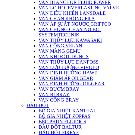
VAN BI ANCHOR FLUID POWER
VAN LÒ HƠI EVERLASTING VALVE
VAN ĐIỀU KHIỂN LANSDALE
VAN CHÂN KHÔNG FIPA
VAN ÁP SUẤT NGƯỢC GRIFFCO
VAN CHỐNG CHÁY NỔ BC-
SYSTEMTECHNIK
VAN THỦY LỰC KAWASAKI
VAN CỔNG VELAN
VAN MÀNG GEMU
VAN KHÍ ĐỐT DUNGS
VAN THỦY LỰC DANFOSS
VAN LƯU LƯỢNG VIVOLO
VAN ĐỊNH HƯỚNG HAWE
VAN GIẢM ÁP OILGEAR
VAN ĐỊNH HƯỚNG OILGEAR
VAN BƯỚM BRAY
VAN BI BRAY
VAN CỔNG BRAY
ĐẦU ĐỐT
BỘ GIA NHIỆT KANTHAL
BỘ GIA NHIỆT ZOPPAS
BÉC PHUN FLUIDICS
ĐẦU ĐỐT BALTUR
ĐẦU ĐỐT FIREYE