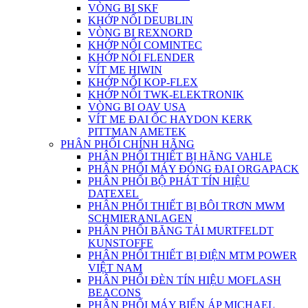
VÒNG BI SKF
KHỚP NỐI DEUBLIN
VÒNG BI REXNORD
KHỚP NỐI COMINTEC
KHỚP NỐI FLENDER
VÍT ME HIWIN
KHỚP NỐI KOP-FLEX
KHỚP NỐI TWK-ELEKTRONIK
VÒNG BI OAV USA
VÍT ME ĐAI ỐC HAYDON KERK
PITTMAN AMETEK
PHÂN PHỐI CHÍNH HÃNG
PHÂN PHỐI THIẾT BỊ HÃNG VAHLE
PHÂN PHỐI MÁY ĐÓNG ĐAI ORGAPACK
PHÂN PHỐI BỘ PHÁT TÍN HIỆU
DATEXEL
PHÂN PHỐI THIẾT BỊ BÔI TRƠN MWM
SCHMIERANLAGEN
PHÂN PHỐI BĂNG TẢI MURTFELDT
KUNSTOFFE
PHÂN PHỐI THIẾT BỊ ĐIỆN MTM POWER
VIỆT NAM
PHÂN PHỐI ĐÈN TÍN HIỆU MOFLASH
BEACONS
PHÂN PHỐI MÁY BIẾN ÁP MICHAEL