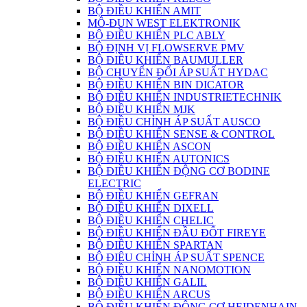
BỘ ĐIỀU KHIỂN AMIT
MÔ-ĐUN WEST ELEKTRONIK
BỘ ĐIỀU KHIỂN PLC ABLY
BỘ ĐỊNH VỊ FLOWSERVE PMV
BỘ ĐIỀU KHIỂN BAUMULLER
BỘ CHUYỂN ĐỔI ÁP SUẤT HYDAC
BỘ ĐIỀU KHIỂN BIN DICATOR
BỘ ĐIỀU KHIỂN INDUSTRIETECHNIK
BỘ ĐIỀU KHIỂN MJK
BỘ ĐIỀU CHỈNH ÁP SUẤT AUSCO
BỘ ĐIỀU KHIỂN SENSE & CONTROL
BỘ ĐIỀU KHIỂN ASCON
BỘ ĐIỀU KHIỂN AUTONICS
BỘ ĐIỀU KHIỂN ĐỘNG CƠ BODINE
ELECTRIC
BỘ ĐIỀU KHIỂN GEFRAN
BỘ ĐIỀU KHIỂN DIXELL
BỘ ĐIỀU KHIỂN CHELIC
BỘ ĐIỀU KHIỂN ĐẦU ĐỐT FIREYE
BỘ ĐIỀU KHIỂN SPARTAN
BỘ ĐIÊU CHỈNH ÁP SUẤT SPENCE
BỘ ĐIỀU KHIỂN NANOMOTION
BỘ ĐIỀU KHIỂN GALIL
BỘ ĐIỀU KHIỂN ARCUS
BỘ ĐIỀU KHIỂN ĐỘNG CƠ HEIDENHAIN