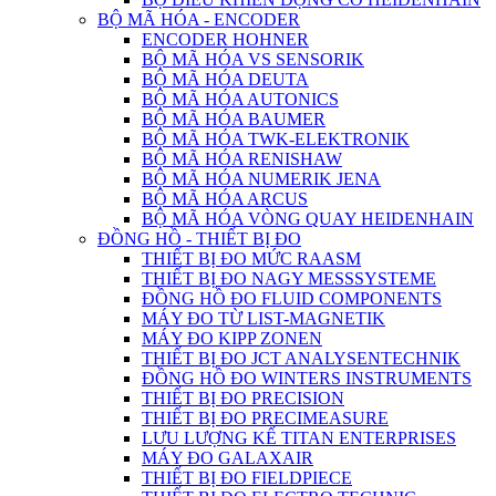
BỘ MÃ HÓA - ENCODER
ENCODER HOHNER
BỘ MÃ HÓA VS SENSORIK
BỘ MÃ HÓA DEUTA
BỘ MÃ HÓA AUTONICS
BỘ MÃ HÓA BAUMER
BỘ MÃ HÓA TWK-ELEKTRONIK
BỘ MÃ HÓA RENISHAW
BỘ MÃ HÓA NUMERIK JENA
BỘ MÃ HÓA ARCUS
BỘ MÃ HÓA VÒNG QUAY HEIDENHAIN
ĐỒNG HỒ - THIẾT BỊ ĐO
THIẾT BỊ ĐO MỨC RAASM
THIẾT BỊ ĐO NAGY MESSSYSTEME
ĐỒNG HỒ ĐO FLUID COMPONENTS
MÁY ĐO TỪ LIST-MAGNETIK
MÁY ĐO KIPP ZONEN
THIẾT BỊ ĐO JCT ANALYSENTECHNIK
ĐỒNG HỒ ĐO WINTERS INSTRUMENTS
THIẾT BỊ ĐO PRECISION
THIẾT BỊ ĐO PRECIMEASURE
LƯU LƯỢNG KẾ TITAN ENTERPRISES
MÁY ĐO GALAXAIR
THIẾT BỊ ĐO FIELDPIECE