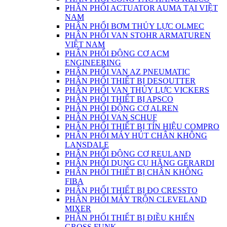
PHÂN PHỐI ACTUATOR AUMA TẠI VIỆT
NAM
PHÂN PHỐI BƠM THỦY LỰC OLMEC
PHÂN PHỐI VAN STOHR ARMATUREN
VIỆT NAM
PHÂN PHỐI ĐỘNG CƠ ACM
ENGINEERING
PHÂN PHỐI VAN AZ PNEUMATIC
PHÂN PHỐI THIẾT BỊ DESOUTTER
PHÂN PHỐI VAN THỦY LỰC VICKERS
PHÂN PHỐI THIẾT BỊ APSCO
PHÂN PHỐI ĐỘNG CƠ ALREN
PHÂN PHỐI VAN SCHUF
PHÂN PHỐI THIẾT BỊ TÍN HIỆU COMPRO
PHÂN PHỐI MÁY HÚT CHÂN KHÔNG
LANSDALE
PHÂN PHỐI ĐỘNG CƠ REULAND
PHÂN PHỐI DỤNG CỤ HÃNG GERARDI
PHÂN PHỐI THIẾT BỊ CHÂN KHÔNG
FIBA
PHÂN PHỐI THIẾT BỊ ĐO CRESSTO
PHÂN PHỐI MÁY TRỘN CLEVELAND
MIXER
PHÂN PHỐI THIẾT BỊ ĐIỀU KHIỂN
GROSS FUNK