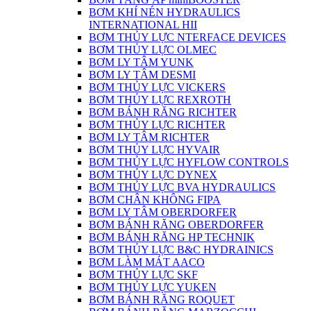
BƠM KHÍ NÉN HYDRAULICS
INTERNATIONAL HII
BƠM THỦY LỰC NTERFACE DEVICES
BƠM THỦY LỰC OLMEC
BƠM LY TÂM YUNK
BƠM LY TÂM DESMI
BƠM THỦY LỰC VICKERS
BƠM THỦY LỰC REXROTH
BƠM BÁNH RĂNG RICHTER
BƠM THỦY LỰC RICHTER
BƠM LY TÂM RICHTER
BƠM THỦY LỰC HYVAIR
BƠM THỦY LỰC HYFLOW CONTROLS
BƠM THỦY LỰC DYNEX
BƠM THỦY LỰC BVA HYDRAULICS
BƠM CHÂN KHÔNG FIPA
BƠM LY TÂM OBERDORFER
BƠM BÁNH RĂNG OBERDORFER
BƠM BÁNH RĂNG HP TECHNIK
BƠM THỦY LỰC B&C HYDRAINICS
BƠM LÀM MÁT AACO
BƠM THỦY LỰC SKF
BƠM THỦY LỰC YUKEN
BƠM BÁNH RĂNG ROQUET