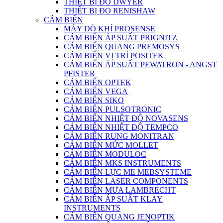
THIẾT BỊ ĐO DWYER
THIẾT BỊ ĐO RENISHAW
CẢM BIẾN
MÁY DÒ KHÍ PROSENSE
CẢM BIẾN ÁP SUẤT PRIGNITZ
CẢM BIẾN QUANG PREMOSYS
CẢM BIẾN VỊ TRÍ POSITEK
CẢM BIẾN ÁP SUẤT PEWATRON - ANGST
PFISTER
CẢM BIẾN OPTEK
CẢM BIẾN VEGA
CẢM BIẾN SIKO
CẢM BIẾN PULSOTRONIC
CẢM BIẾN NHIỆT ĐỘ NOVASENS
CẢM BIẾN NHIỆT ĐỘ TEMPCO
CẢM BIẾN RUNG MONITRAN
CẢM BIẾN MỨC MOLLET
CẢM BIẾN MODULOC
CẢM BIẾN MKS INSTRUMENTS
CẢM BIẾN LỰC ME MEBSYSTEME
CẢM BIẾN LASER COMPONENTS
CẢM BIẾN MƯA LAMBRECHT
CẢM BIẾN ÁP SUẤT KLAY
INSTRUMENTS
CẢM BIẾN QUANG JENOPTIK