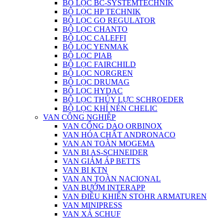
BỘ LỌC BC-SYSTEMTECHNIK
BỘ LỌC HP TECHNIK
BỘ LỌC GO REGULATOR
BỘ LỌC CHANTO
BỘ LỌC CALEFFI
BỘ LỌC YENMAK
BỘ LỌC PIAB
BỘ LỌC FAIRCHILD
BỘ LỌC NORGREN
BỘ LỌC DRUMAG
BỘ LỌC HYDAC
BỘ LỌC THỦY LỰC SCHROEDER
BỘ LỌC KHÍ NÉN CHELIC
VAN CÔNG NGHIỆP
VAN CỔNG DAO ORBINOX
VAN HÓA CHẤT ANDRONACO
VAN AN TOÀN MOGEMA
VAN BI AS-SCHNEIDER
VAN GIẢM ÁP BETTS
VAN BI KTN
VAN AN TOÀN NACIONAL
VAN BƯỚM INTERAPP
VAN ĐIỀU KHIỂN STOHR ARMATUREN
VAN MINIPRESS
VAN XẢ SCHUF