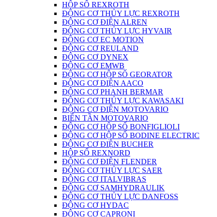
HỘP SỐ REXROTH
ĐỘNG CƠ THỦY LỰC REXROTH
ĐỘNG CƠ ĐIỆN ALREN
ĐỘNG CƠ THỦY LỰC HYVAIR
ĐỘNG CƠ EC MOTION
ĐỘNG CƠ REULAND
ĐỘNG CƠ DYNEX
ĐỘNG CƠ EMWB
ĐỘNG CƠ HỘP SỐ GEORATOR
ĐỘNG CƠ ĐIỆN AACO
ĐỘNG CƠ PHANH BERMAR
ĐỘNG CƠ THỦY LỰC KAWASAKI
ĐỘNG CƠ ĐIỆN MOTOVARIO
BIẾN TẦN MOTOVARIO
ĐỘNG CƠ HỘP SỐ BONFIGLIOLI
ĐỘNG CƠ HỘP SỐ BODINE ELECTRIC
ĐỘNG CƠ ĐIỆN BUCHER
HỘP SỐ REXNORD
ĐỘNG CƠ ĐIỆN FLENDER
ĐỘNG CƠ THỦY LỰC SAER
ĐỘNG CƠ ITALVIBRAS
ĐỘNG CƠ SAMHYDRAULIK
ĐỘNG CƠ THỦY LỰC DANFOSS
ĐỘNG CƠ HYDAC
ĐỘNG CƠ CAPRONI