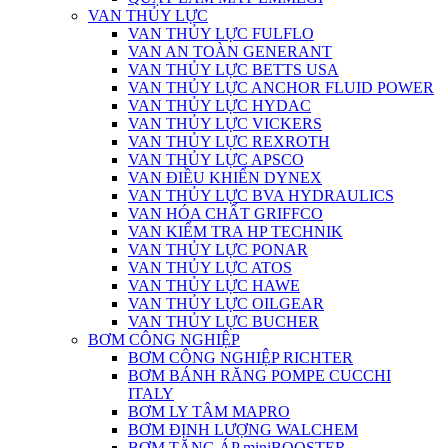
VAN THỦY LỰC
VAN THỦY LỰC FULFLO
VAN AN TOÀN GENERANT
VAN THỦY LỰC BETTS USA
VAN THỦY LỰC ANCHOR FLUID POWER
VAN THỦY LỰC HYDAC
VAN THỦY LỰC VICKERS
VAN THỦY LỰC REXROTH
VAN THỦY LỰC APSCO
VAN ĐIỀU KHIỂN DYNEX
VAN THỦY LỰC BVA HYDRAULICS
VAN HÓA CHẤT GRIFFCO
VAN KIỂM TRA HP TECHNIK
VAN THỦY LỰC PONAR
VAN THỦY LỰC ATOS
VAN THỦY LỰC HAWE
VAN THỦY LỰC OILGEAR
VAN THỦY LỰC BUCHER
BƠM CÔNG NGHIỆP
BƠM CÔNG NGHIỆP RICHTER
BƠM BÁNH RĂNG POMPE CUCCHI
ITALY
BƠM LY TÂM MAPRO
BƠM ĐỊNH LƯỢNG WALCHEM
BƠM TĂNG ÁP miniBOOSTER