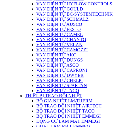
VAN ĐIỆN TỪ HYFLOW CONTROLS
VAN ĐIỆN TỪ GOULD
VAN ĐIỆN TỪ BC-SYSTEMTECHNIK
VAN ĐIỆN TỪ SCHMALZ
VAN ĐIỆN TỪ AUSCO
VAN ĐIỆN TỪ FESTO
VAN ĐIỆN TỪ CAMEL
VAN ĐIỆN TỪ CHANTO
VAN ĐIỆN TỪ VELAN
VAN ĐIỆN TỪ CAMOZZI
VAN ĐIỆN TỪ AKO
VAN ĐIỆN TỪ DUNGS
VAN ĐIỆN TỪ ASCO
VAN ĐIỆN TỪ CAPRONI
VAN ĐIỆN TỪ DWYER
VAN ĐIỆN TỪ CHELIC
VAN ĐIỆN TỪ SPARTAN
VAN ĐIỆN TỪ TACO
THIẾT BỊ TRAO ĐỔI NHIỆT
BỘ GIA NHIỆT LM-THERM
BỘ TRAO ĐỔI NHIỆT AIRTECH
BỘ TRAO ĐỔI NHIỆT TACO
BỘ TRAO ĐỔI NHIỆT EMMEGI
ĐỘNG CƠ LÀM MÁT EMMEGI
QUẠT LÀM MÁT EMMEGI