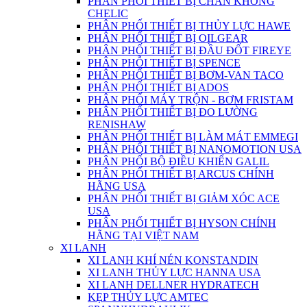
PHÂN PHỐI THIẾT BỊ CHÂN KHÔNG
CHELIC
PHÂN PHỐI THIẾT BỊ THỦY LỰC HAWE
PHÂN PHỐI THIẾT BỊ OILGEAR
PHÂN PHỐI THIẾT BỊ ĐẦU ĐỐT FIREYE
PHÂN PHỖI THIẾT BỊ SPENCE
PHÂN PHỐI THIẾT BỊ BƠM-VAN TACO
PHÂN PHỐI THIẾT BỊ ADOS
PHÂN PHỐI MÁY TRỘN - BƠM FRISTAM
PHÂN PHỐI THIẾT BỊ ĐO LƯỜNG
RENISHAW
PHÂN PHỐI THIẾT BỊ LÀM MÁT EMMEGI
PHÂN PHỐI THIẾT BỊ NANOMOTION USA
PHÂN PHỐI BỘ ĐIỀU KHIỂN GALIL
PHÂN PHỐI THIẾT BỊ ARCUS CHÍNH
HÃNG USA
PHÂN PHỐI THIẾT BỊ GIẢM XÓC ACE
USA
PHÂN PHỐI THIẾT BỊ HYSON CHÍNH
HÃNG TẠI VIỆT NAM
XI LANH
XI LANH KHÍ NÉN KONSTANDIN
XI LANH THỦY LỰC HANNA USA
XI LANH DELLNER HYDRATECH
KẸP THỦY LỰC AMTEC