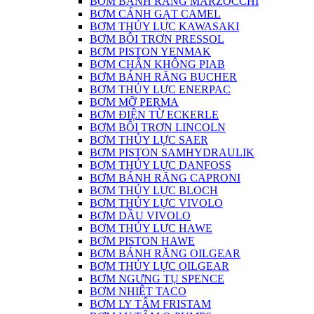
BƠM BÁNH RĂNG MARZOCCHI
BƠM CÁNH GẠT CAMEL
BƠM THỦY LỰC KAWASAKI
BƠM BÔI TRƠN PRESSOL
BƠM PISTON YENMAK
BƠM CHÂN KHÔNG PIAB
BƠM BÁNH RĂNG BUCHER
BƠM THỦY LỰC ENERPAC
BƠM MỠ PERMA
BƠM ĐIỆN TỪ ECKERLE
BƠM BÔI TRƠN LINCOLN
BƠM THỦY LỰC SAER
BƠM PISTON SAMHYDRAULIK
BƠM THỦY LỰC DANFOSS
BƠM BÁNH RĂNG CAPRONI
BƠM THỦY LỰC BLOCH
BƠM THỦY LỰC VIVOLO
BƠM DẦU VIVOLO
BƠM THỦY LỰC HAWE
BƠM PISTON HAWE
BƠM BÁNH RĂNG OILGEAR
BƠM THỦY LỰC OILGEAR
BƠM NGƯNG TỤ SPENCE
BƠM NHIỆT TACO
BƠM LY TÂM FRISTAM