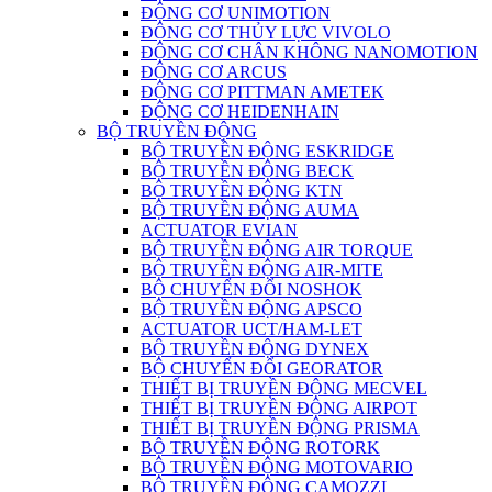
ĐỘNG CƠ UNIMOTION
ĐỘNG CƠ THỦY LỰC VIVOLO
ĐỘNG CƠ CHÂN KHÔNG NANOMOTION
ĐỘNG CƠ ARCUS
ĐỘNG CƠ PITTMAN AMETEK
ĐỘNG CƠ HEIDENHAIN
BỘ TRUYỀN ĐỘNG
BỘ TRUYỀN ĐỘNG ESKRIDGE
BỘ TRUYỀN ĐỘNG BECK
BỘ TRUYỀN ĐỘNG KTN
BỘ TRUYỀN ĐỘNG AUMA
ACTUATOR EVIAN
BỘ TRUYỀN ĐỘNG AIR TORQUE
BỘ TRUYỀN ĐỘNG AIR-MITE
BỘ CHUYỂN ĐỔI NOSHOK
BỘ TRUYỀN ĐỘNG APSCO
ACTUATOR UCT/HAM-LET
BỘ TRUYỀN ĐỘNG DYNEX
BỘ CHUYỂN ĐỔI GEORATOR
THIẾT BỊ TRUYỀN ĐỘNG MECVEL
THIẾT BỊ TRUYỀN ĐỘNG AIRPOT
THIẾT BỊ TRUYỀN ĐỘNG PRISMA
BỘ TRUYỀN ĐỘNG ROTORK
BỘ TRUYỀN ĐỘNG MOTOVARIO
BỘ TRUYỀN ĐỘNG CAMOZZI