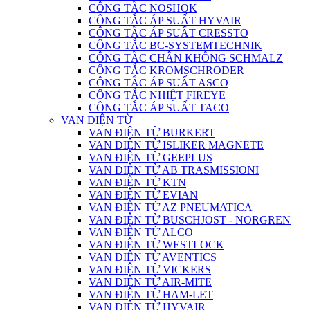
CÔNG TẮC NOSHOK
CÔNG TẮC ÁP SUẤT HYVAIR
CÔNG TẮC ÁP SUẤT CRESSTO
CÔNG TẮC BC-SYSTEMTECHNIK
CÔNG TẮC CHÂN KHÔNG SCHMALZ
CÔNG TẮC KROMSCHRODER
CÔNG TẮC ÁP SUẤT ASCO
CÔNG TẮC NHIỆT FIREYE
CÔNG TẮC ÁP SUẤT TACO
VAN ĐIỆN TỪ
VAN ĐIỆN TỪ BURKERT
VAN ĐIỆN TỪ ISLIKER MAGNETE
VAN ĐIỆN TỪ GEEPLUS
VAN ĐIỆN TỪ AB TRASMISSIONI
VAN ĐIỆN TỪ KTN
VAN ĐIỆN TỪ EVIAN
VAN ĐIỆN TỪ AZ PNEUMATICA
VAN ĐIỆN TỪ BUSCHJOST - NORGREN
VAN ĐIỆN TỪ ALCO
VAN ĐIỆN TỪ WESTLOCK
VAN ĐIỆN TỪ AVENTICS
VAN ĐIỆN TỪ VICKERS
VAN ĐIỆN TỪ AIR-MITE
VAN ĐIỆN TỪ HAM-LET
VAN ĐIỆN TỪ HYVAIR