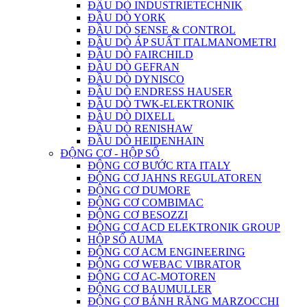
ĐẦU DÒ INDUSTRIETECHNIK
ĐẦU DÒ YORK
ĐẦU DÒ SENSE & CONTROL
ĐẦU DÒ ÁP SUẤT ITALMANOMETRI
ĐẦU DÒ FAIRCHILD
ĐẦU DÒ GEFRAN
ĐẦU DÒ DYNISCO
ĐẦU DÒ ENDRESS HAUSER
ĐẦU DÒ TWK-ELEKTRONIK
ĐẦU DÒ DIXELL
ĐẦU DÒ RENISHAW
ĐẦU DÒ HEIDENHAIN
ĐỘNG CƠ - HỘP SỐ
ĐỘNG CƠ BƯỚC RTA ITALY
ĐỘNG CƠ JAHNS REGULATOREN
ĐỘNG CƠ DUMORE
ĐỘNG CƠ COMBIMAC
ĐỘNG CƠ BESOZZI
ĐỘNG CƠ ACD ELEKTRONIK GROUP
HỘP SỐ AUMA
ĐỘNG CƠ ACM ENGINEERING
ĐỘNG CƠ WEBAC VIBRATOR
ĐỘNG CƠ AC-MOTOREN
ĐỘNG CƠ BAUMULLER
ĐỘNG CƠ BÁNH RĂNG MARZOCCHI