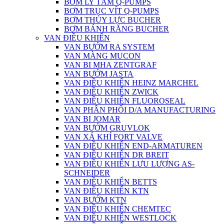
BƠM LY TÂM Q-PUMPS
BƠM TRỤC VÍT Q-PUMPS
BƠM THỦY LỰC BUCHER
BƠM BÁNH RĂNG BUCHER
VAN ĐIỀU KHIỂN
VAN BƯỚM RA SYSTEM
VAN MÀNG MUCON
VAN BI MHA ZENTGRAF
VAN BƯỚM JASTA
VAN ĐIỀU KHIỂN HEINZ MARCHEL
VAN ĐIỀU KHIỂN ZWICK
VAN ĐIỀU KHIỂN FLUOROSEAL
VAN PHÂN PHỐI D/A MANUFACTURING
VAN BI JOMAR
VAN BƯỚM GRUVLOK
VAN XẢ KHÍ FORT VALVE
VAN ĐIỀU KHIỂN END-ARMATUREN
VAN ĐIỀU KHIỂN DR BREIT
VAN ĐIỀU KHIỂN LƯU LƯỢNG AS-
SCHNEIDER
VAN ĐIỀU KHIỂN BETTS
VAN ĐIỀU KHIỂN KTN
VAN BƯỚM KTN
VAN ĐIỀU KHIỂN CHEMTEC
VAN ĐIỀU KHIỂN WESTLOCK