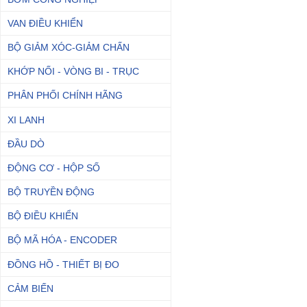
VAN ĐIỀU KHIỂN
BỘ GIẢM XÓC-GIẢM CHẤN
KHỚP NỐI - VÒNG BI - TRỤC
PHÂN PHỐI CHÍNH HÃNG
XI LANH
ĐẦU DÒ
ĐỘNG CƠ - HỘP SỐ
BỘ TRUYỀN ĐỘNG
BỘ ĐIỀU KHIỂN
BỘ MÃ HÓA - ENCODER
ĐỒNG HỒ - THIẾT BỊ ĐO
CẢM BIẾN