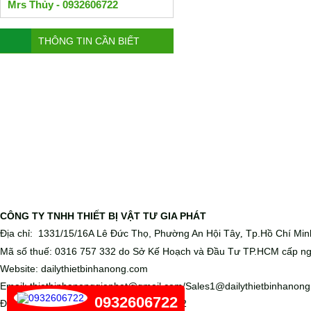
Mrs Thủy - 0932606722
THÔNG TIN CẦN BIẾT
CÔNG TY TNHH THIẾT BỊ VẬT TƯ GIA PHÁT
Địa chỉ: 1331/15/16A Lê Đức Thọ, Phường An Hội Tây
Tp.Hồ Chí Min
,
Mã số thuế: 0316 757 332 do Sở Kế Hoạch và Đầu Tư TP.HCM cấp ng
Website: dailythietbinhanong.com
Email: thietbinhanonggiaphat@gmail.com/Sales1@dailythietbinhanon
0932606722
Điện thoại: 028 6656 5988 - 0932 606 722