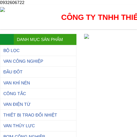
0932606722
CÔNG TY TNHH THIẾ
DANH MỤC SẢN PHẨM
BỘ LỌC
VAN CÔNG NGHIỆP
ĐẦU ĐỐT
VAN KHÍ NÉN
CÔNG TẮC
VAN ĐIỆN TỪ
THIẾT BỊ TRAO ĐỔI NHIỆT
VAN THỦY LỰC
BƠM CÔNG NGHIỆP