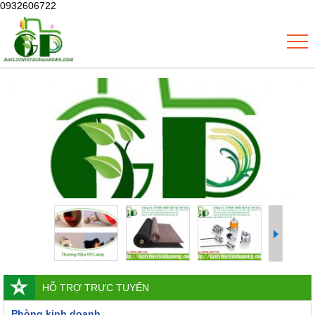
0932606722
HỖ TRỢ TRỰC TUYẾN
Phòng kinh doanh