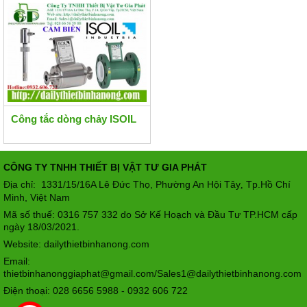
Công tắc dòng chảy ISOIL
CÔNG TY TNHH THIẾT BỊ VẬT TƯ GIA PHÁT
Địa chỉ: 1331/15/16A Lê Đức Thọ, Phường An Hội Tây
Tp.Hồ Chí
,
Minh, Việt Nam
Mã số thuế: 0316 757 332 do Sở Kế Hoạch và Đầu Tư TP.HCM cấp
ngày 18/03/2021.
Website: dailythietbinhanong.com
Email:
thietbinhanonggiaphat@gmail.com/Sales1@dailythietbinhanong.com
Điện thoại: 028 6656 5988 - 0932 606 722