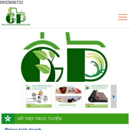
0932606722
HỖ TRỢ TRỰC TUYẾN
Phòng kinh doanh