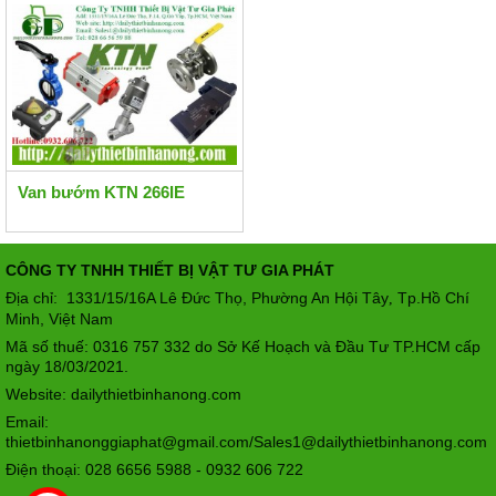
Van bướm KTN 266IE
CÔNG TY TNHH THIẾT BỊ VẬT TƯ GIA PHÁT
Địa chỉ: 1331/15/16A Lê Đức Thọ, Phường An Hội Tây
Tp.Hồ Chí
,
Minh, Việt Nam
Mã số thuế: 0316 757 332 do Sở Kế Hoạch và Đầu Tư TP.HCM cấp
ngày 18/03/2021.
Website: dailythietbinhanong.com
Email:
thietbinhanonggiaphat@gmail.com/Sales1@dailythietbinhanong.com
Điện thoại: 028 6656 5988 - 0932 606 722