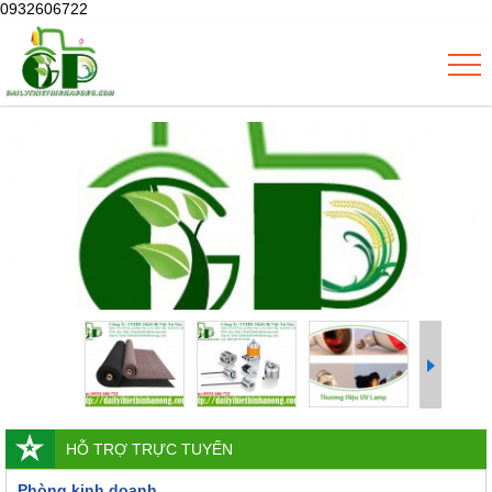
0932606722
HỖ TRỢ TRỰC TUYẾN
Phòng kinh doanh