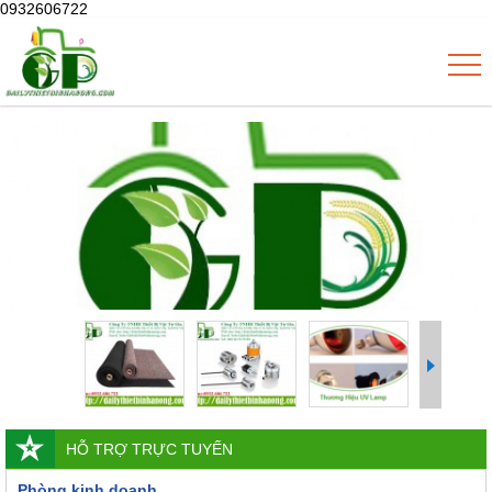
0932606722
HỖ TRỢ TRỰC TUYẾN
Phòng kinh doanh