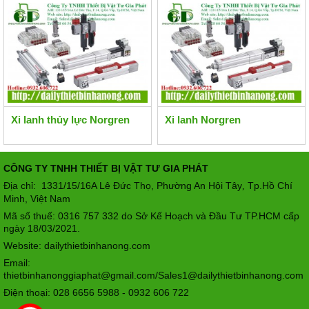
Xi lanh thủy lực Norgren
Xi lanh Norgren
CÔNG TY TNHH THIẾT BỊ VẬT TƯ GIA PHÁT
Địa chỉ: 1331/15/16A Lê Đức Thọ, Phường An Hội Tây
Tp.Hồ Chí
,
Minh, Việt Nam
Mã số thuế: 0316 757 332 do Sở Kế Hoạch và Đầu Tư TP.HCM cấp
ngày 18/03/2021.
Website: dailythietbinhanong.com
Email:
thietbinhanonggiaphat@gmail.com/Sales1@dailythietbinhanong.com
Điện thoại: 028 6656 5988 - 0932 606 722