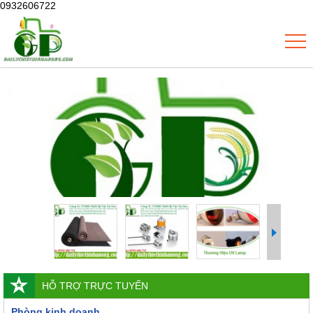
0932606722
HỖ TRỢ TRỰC TUYẾN
Phòng kinh doanh