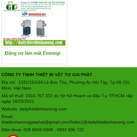
Động cơ làm mát Emmegi
CÔNG TY TNHH THIẾT BỊ VẬT TƯ GIA PHÁT
Địa chỉ: 1331/15/16A Lê Đức Thọ, Phường An Hội Tây
Tp.Hồ Chí
,
Minh, Việt Nam
Mã số thuế: 0316 757 332 do Sở Kế Hoạch và Đầu Tư TP.HCM cấp
ngày 18/03/2021.
Website: dailythietbinhanong.com
Email:
thietbinhanonggiaphat@gmail.com/Sales1@dailythietbinhanong.com
Điện thoại: 028 6656 5988 - 0932 606 722