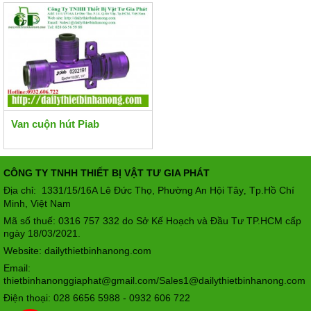
Van cuộn hút Piab
CÔNG TY TNHH THIẾT BỊ VẬT TƯ GIA PHÁT
Địa chỉ: 1331/15/16A Lê Đức Thọ, Phường An Hội Tây
Tp.Hồ Chí
,
Minh, Việt Nam
Mã số thuế: 0316 757 332 do Sở Kế Hoạch và Đầu Tư TP.HCM cấp
ngày 18/03/2021.
Website: dailythietbinhanong.com
Email:
thietbinhanonggiaphat@gmail.com/Sales1@dailythietbinhanong.com
Điện thoại: 028 6656 5988 - 0932 606 722