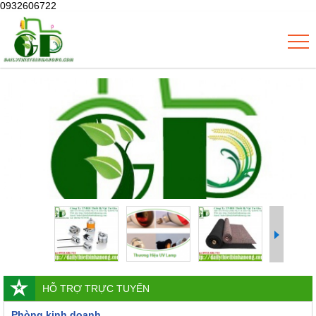
0932606722
HỖ TRỢ TRỰC TUYẾN
Phòng kinh doanh