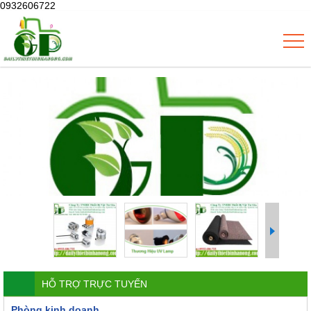
0932606722
HỖ TRỢ TRỰC TUYẾN
Phòng kinh doanh