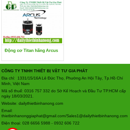
Động cơ Titan hãng Arcus
CÔNG TY TNHH THIẾT BỊ VẬT TƯ GIA PHÁT
Địa chỉ: 1331/15/16A Lê Đức Thọ, Phường An Hội Tây
Tp.Hồ Chí
,
Minh, Việt Nam
Mã số thuế: 0316 757 332 do Sở Kế Hoạch và Đầu Tư TP.HCM cấp
ngày 18/03/2021.
Website: dailythietbinhanong.com
Email:
thietbinhanonggiaphat@gmail.com/Sales1@dailythietbinhanong.com
Điện thoại: 028 6656 5988 - 0932 606 722