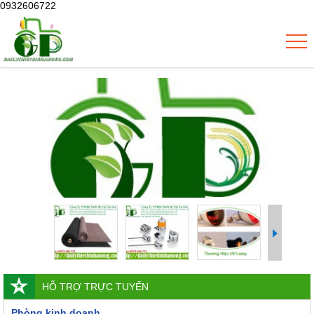
0932606722
HỖ TRỢ TRỰC TUYẾN
Phòng kinh doanh