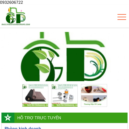
0932606722
HỖ TRỢ TRỰC TUYẾN
Phòng kinh doanh