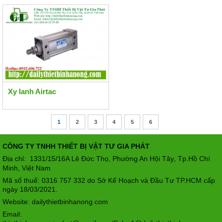
Xy lanh Airtac
1
2
3
4
5
6
CÔNG TY TNHH THIẾT BỊ VẬT TƯ GIA PHÁT
Địa chỉ: 1331/15/16A Lê Đức Thọ, Phường An Hội Tây
Tp.Hồ Chí
,
Minh, Việt Nam
Mã số thuế: 0316 757 332 do Sở Kế Hoạch và Đầu Tư TP.HCM cấp
ngày 18/03/2021.
Website: dailythietbinhanong.com
Email: