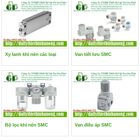
Xy lanh khí nén các loại
Van tiết lưu SMC
Bộ lọc khí nén SMC
Van điều áp SMC