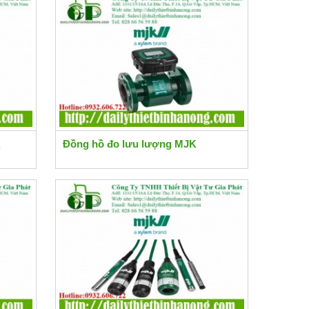
K
Đồng hồ đo lưu lượng MJK