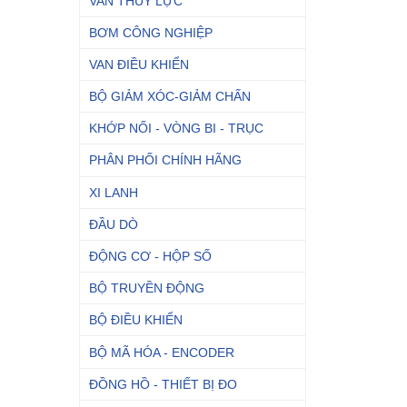
VAN THỦY LỰC
BƠM CÔNG NGHIỆP
VAN ĐIỀU KHIỂN
BỘ GIẢM XÓC-GIẢM CHẤN
KHỚP NỐI - VÒNG BI - TRỤC
PHÂN PHỐI CHÍNH HÃNG
XI LANH
ĐẦU DÒ
ĐỘNG CƠ - HỘP SỐ
BỘ TRUYỀN ĐỘNG
BỘ ĐIỀU KHIỂN
BỘ MÃ HÓA - ENCODER
ĐỒNG HỒ - THIẾT BỊ ĐO