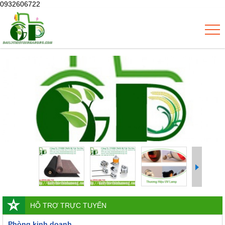
0932606722
HỖ TRỢ TRỰC TUYẾN
Phòng kinh doanh