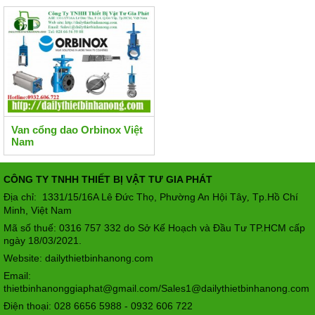
Van cổng dao Orbinox Việt
Nam
CÔNG TY TNHH THIẾT BỊ VẬT TƯ GIA PHÁT
Địa chỉ: 1331/15/16A Lê Đức Thọ, Phường An Hội Tây
Tp.Hồ Chí
,
Minh, Việt Nam
Mã số thuế: 0316 757 332 do Sở Kế Hoạch và Đầu Tư TP.HCM cấp
ngày 18/03/2021.
Website: dailythietbinhanong.com
Email:
thietbinhanonggiaphat@gmail.com/Sales1@dailythietbinhanong.com
Điện thoại: 028 6656 5988 - 0932 606 722