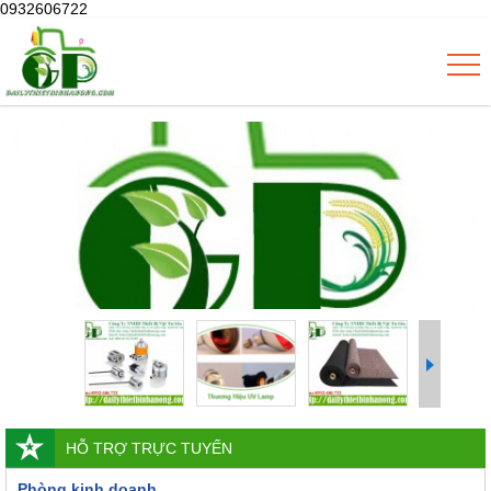
0932606722
HỖ TRỢ TRỰC TUYẾN
Phòng kinh doanh