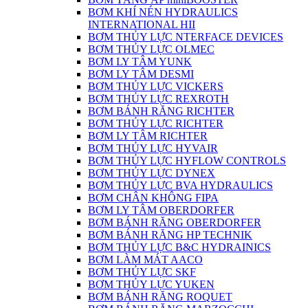
BƠM KHÍ NÉN HYDRAULICS
INTERNATIONAL HII
BƠM THỦY LỰC NTERFACE DEVICES
BƠM THỦY LỰC OLMEC
BƠM LY TÂM YUNK
BƠM LY TÂM DESMI
BƠM THỦY LỰC VICKERS
BƠM THỦY LỰC REXROTH
BƠM BÁNH RĂNG RICHTER
BƠM THỦY LỰC RICHTER
BƠM LY TÂM RICHTER
BƠM THỦY LỰC HYVAIR
BƠM THỦY LỰC HYFLOW CONTROLS
BƠM THỦY LỰC DYNEX
BƠM THỦY LỰC BVA HYDRAULICS
BƠM CHÂN KHÔNG FIPA
BƠM LY TÂM OBERDORFER
BƠM BÁNH RĂNG OBERDORFER
BƠM BÁNH RĂNG HP TECHNIK
BƠM THỦY LỰC B&C HYDRAINICS
BƠM LÀM MÁT AACO
BƠM THỦY LỰC SKF
BƠM THỦY LỰC YUKEN
BƠM BÁNH RĂNG ROQUET