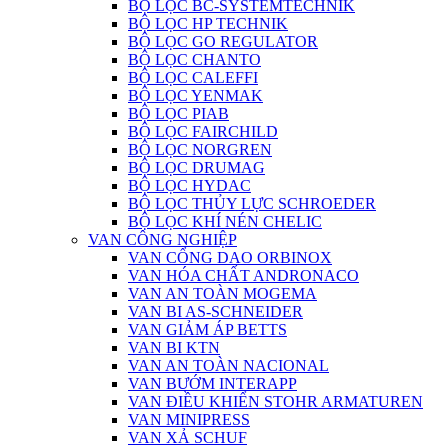
BỘ LỌC BC-SYSTEMTECHNIK
BỘ LỌC HP TECHNIK
BỘ LỌC GO REGULATOR
BỘ LỌC CHANTO
BỘ LỌC CALEFFI
BỘ LỌC YENMAK
BỘ LỌC PIAB
BỘ LỌC FAIRCHILD
BỘ LỌC NORGREN
BỘ LỌC DRUMAG
BỘ LỌC HYDAC
BỘ LỌC THỦY LỰC SCHROEDER
BỘ LỌC KHÍ NÉN CHELIC
VAN CÔNG NGHIỆP
VAN CỔNG DAO ORBINOX
VAN HÓA CHẤT ANDRONACO
VAN AN TOÀN MOGEMA
VAN BI AS-SCHNEIDER
VAN GIẢM ÁP BETTS
VAN BI KTN
VAN AN TOÀN NACIONAL
VAN BƯỚM INTERAPP
VAN ĐIỀU KHIỂN STOHR ARMATUREN
VAN MINIPRESS
VAN XẢ SCHUF