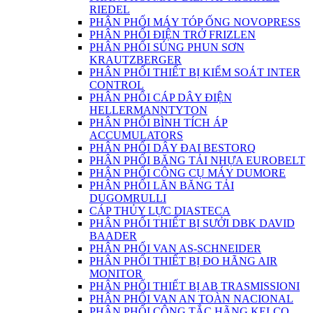
RIEDEL
PHÂN PHỐI MÁY TÓP ỐNG NOVOPRESS
PHÂN PHỐI ĐIỆN TRỞ FRIZLEN
PHÂN PHỐI SÚNG PHUN SƠN
KRAUTZBERGER
PHÂN PHỐI THIẾT BỊ KIỂM SOÁT INTER
CONTROL
PHÂN PHỐI CÁP DÂY ĐIỆN
HELLERMANNTYTON
PHÂN PHỐI BÌNH TÍCH ÁP
ACCUMULATORS
PHÂN PHỐI DÂY ĐAI BESTORQ
PHÂN PHỐI BĂNG TẢI NHỰA EUROBELT
PHÂN PHỐI CÔNG CỤ MÁY DUMORE
PHÂN PHỐI LĂN BĂNG TẢI
DUGOMRULLI
CÁP THỦY LỰC DIASTECA
PHÂN PHỐI THIẾT BỊ SƯỞI DBK DAVID
BAADER
PHÂN PHỐI VAN AS-SCHNEIDER
PHÂN PHỐI THIẾT BỊ ĐO HÃNG AIR
MONITOR
PHÂN PHỐI THIẾT BỊ AB TRASMISSIONI
PHÂN PHỐI VAN AN TOÀN NACIONAL
PHÂN PHỐI CÔNG TẮC HÃNG KELCO