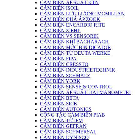
CẢM BIẾN ÁP SUẤT KTN
CẢM BIẾN ISOIL
CẢM BIẾN LƯU LƯỢNG MCMILLAN
CẢM BIẾN QUÁ ÁP ZOOK
CẢM BIẾN ENCARDIO RITE
CẢM BIẾN ZIEHL
CẢM BIẾN VS SENSORIK
CẢM BIẾN KHÍ BACHARACH
CĂM BIẾN MỨC BIN DICATOR
CẢM BIẾN TỪ DEUTA WERKE
CẢM BIẾN FIPA
CẢM BIẾN CRESSTO
CẢM BIẾN INDUSTRIETECHNIK
CẢM BIẾN SCHMALZ
CẢM BIẾN YORK
CẢM BIẾN SENSE & CONTROL
CẢM BIẾN ÁP SUẤT ITALMANOMETRI
CẢM BIẾN BETA
CẢM BIẾN SICK
CẢM BIẾN AUTONICS
CÔNG TẮC CẢM BIẾN PIAB
CẢM BIẾN TỪ IFM
CẢM BIẾN GEFRAN
CẢM BIẾN SCHMERSAL
CẢM BIẾN DYNISCO