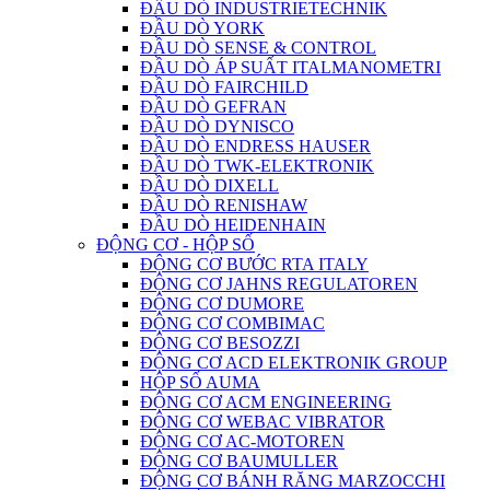
ĐẦU DÒ INDUSTRIETECHNIK
ĐẦU DÒ YORK
ĐẦU DÒ SENSE & CONTROL
ĐẦU DÒ ÁP SUẤT ITALMANOMETRI
ĐẦU DÒ FAIRCHILD
ĐẦU DÒ GEFRAN
ĐẦU DÒ DYNISCO
ĐẦU DÒ ENDRESS HAUSER
ĐẦU DÒ TWK-ELEKTRONIK
ĐẦU DÒ DIXELL
ĐẦU DÒ RENISHAW
ĐẦU DÒ HEIDENHAIN
ĐỘNG CƠ - HỘP SỐ
ĐỘNG CƠ BƯỚC RTA ITALY
ĐỘNG CƠ JAHNS REGULATOREN
ĐỘNG CƠ DUMORE
ĐỘNG CƠ COMBIMAC
ĐỘNG CƠ BESOZZI
ĐỘNG CƠ ACD ELEKTRONIK GROUP
HỘP SỐ AUMA
ĐỘNG CƠ ACM ENGINEERING
ĐỘNG CƠ WEBAC VIBRATOR
ĐỘNG CƠ AC-MOTOREN
ĐỘNG CƠ BAUMULLER
ĐỘNG CƠ BÁNH RĂNG MARZOCCHI