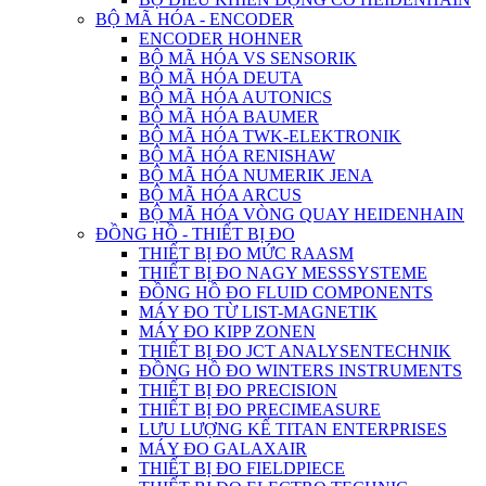
BỘ MÃ HÓA - ENCODER
ENCODER HOHNER
BỘ MÃ HÓA VS SENSORIK
BỘ MÃ HÓA DEUTA
BỘ MÃ HÓA AUTONICS
BỘ MÃ HÓA BAUMER
BỘ MÃ HÓA TWK-ELEKTRONIK
BỘ MÃ HÓA RENISHAW
BỘ MÃ HÓA NUMERIK JENA
BỘ MÃ HÓA ARCUS
BỘ MÃ HÓA VÒNG QUAY HEIDENHAIN
ĐỒNG HỒ - THIẾT BỊ ĐO
THIẾT BỊ ĐO MỨC RAASM
THIẾT BỊ ĐO NAGY MESSSYSTEME
ĐỒNG HỒ ĐO FLUID COMPONENTS
MÁY ĐO TỪ LIST-MAGNETIK
MÁY ĐO KIPP ZONEN
THIẾT BỊ ĐO JCT ANALYSENTECHNIK
ĐỒNG HỒ ĐO WINTERS INSTRUMENTS
THIẾT BỊ ĐO PRECISION
THIẾT BỊ ĐO PRECIMEASURE
LƯU LƯỢNG KẾ TITAN ENTERPRISES
MÁY ĐO GALAXAIR
THIẾT BỊ ĐO FIELDPIECE