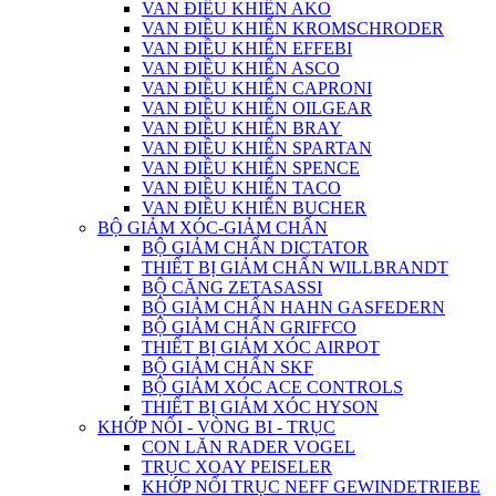
VAN ĐIỀU KHIỂN AKO
VAN ĐIỀU KHIỂN KROMSCHRODER
VAN ĐIỀU KHIỂN EFFEBI
VAN ĐIỀU KHIỂN ASCO
VAN ĐIỀU KHIỂN CAPRONI
VAN ĐIỀU KHIỂN OILGEAR
VAN ĐIỀU KHIỂN BRAY
VAN ĐIỀU KHIỂN SPARTAN
VAN ĐIỀU KHIỂN SPENCE
VAN ĐIỀU KHIỂN TACO
VAN ĐIỀU KHIỂN BUCHER
BỘ GIẢM XÓC-GIẢM CHẤN
BỘ GIẢM CHẤN DICTATOR
THIẾT BỊ GIẢM CHẤN WILLBRANDT
BỘ CĂNG ZETASASSI
BỘ GIẢM CHẤN HAHN GASFEDERN
BỘ GIẢM CHẤN GRIFFCO
THIẾT BỊ GIẢM XÓC AIRPOT
BỘ GIẢM CHẤN SKF
BỘ GIẢM XÓC ACE CONTROLS
THIẾT BỊ GIẢM XÓC HYSON
KHỚP NỐI - VÒNG BI - TRỤC
CON LĂN RADER VOGEL
TRỤC XOAY PEISELER
KHỚP NỐI TRỤC NEFF GEWINDETRIEBE