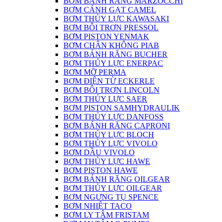
BƠM BÁNH RĂNG MARZOCCHI
BƠM CÁNH GẠT CAMEL
BƠM THỦY LỰC KAWASAKI
BƠM BÔI TRƠN PRESSOL
BƠM PISTON YENMAK
BƠM CHÂN KHÔNG PIAB
BƠM BÁNH RĂNG BUCHER
BƠM THỦY LỰC ENERPAC
BƠM MỠ PERMA
BƠM ĐIỆN TỪ ECKERLE
BƠM BÔI TRƠN LINCOLN
BƠM THỦY LỰC SAER
BƠM PISTON SAMHYDRAULIK
BƠM THỦY LỰC DANFOSS
BƠM BÁNH RĂNG CAPRONI
BƠM THỦY LỰC BLOCH
BƠM THỦY LỰC VIVOLO
BƠM DẦU VIVOLO
BƠM THỦY LỰC HAWE
BƠM PISTON HAWE
BƠM BÁNH RĂNG OILGEAR
BƠM THỦY LỰC OILGEAR
BƠM NGƯNG TỤ SPENCE
BƠM NHIỆT TACO
BƠM LY TÂM FRISTAM