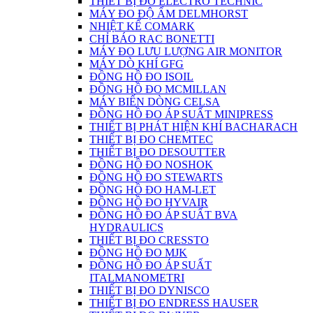
THIẾT BỊ ĐO ELECTRO TECHNIC
MÁY ĐO ĐỘ ẨM DELMHORST
NHIỆT KẾ COMARK
CHỈ BÁO RAC BONETTI
MÁY ĐO LƯU LƯỢNG AIR MONITOR
MÁY DÒ KHÍ GFG
ĐỒNG HỒ ĐO ISOIL
ĐỒNG HỒ ĐO MCMILLAN
MÁY BIẾN DÒNG CELSA
ĐỒNG HỒ ĐO ÁP SUẤT MINIPRESS
THIẾT BỊ PHÁT HIỆN KHÍ BACHARACH
THIẾT BỊ ĐO CHEMTEC
THIẾT BỊ ĐO DESOUTTER
ĐỒNG HỒ ĐO NOSHOK
ĐỒNG HỒ ĐO STEWARTS
ĐỒNG HỒ ĐO HAM-LET
ĐỒNG HỒ ĐO HYVAIR
ĐỒNG HỒ ĐO ÁP SUẤT BVA
HYDRAULICS
THIẾT BỊ ĐO CRESSTO
ĐỒNG HỒ ĐO MJK
ĐỒNG HỒ ĐO ÁP SUẤT
ITALMANOMETRI
THIẾT BỊ ĐO DYNISCO
THIẾT BỊ ĐO ENDRESS HAUSER