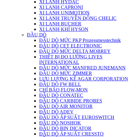
XI LANH HYDAC
XI LANH CAPRONI
XI LANH UNIMOTION
XI LANH TRUYỀN ĐỘNG CHELIC
XI LANH BUCHER
XI LANH KHÍ HYSON
ĐẦU DÒ
ĐẦU DÒ MỨC PKP Prozessmesstechnik
ĐÀU DÒ CET ELECTRONIC
ĐẦU DÒ MỨC DELTA MOBREY
THIẾT BỊ ĐO LƯỜNG LIVES
INTERNATIONAL
ĐẦU DÒ MỨC MANFRED JUNEMANN
ĐẦU DÒ MỨC ZIMMER
LƯU LƯỢNG KẾ AGAR CORPORATION
ĐẦU DÒ FW BELL
CHỈ BÁO FLOW-MON
ĐẦU DÒ CONATEC
ĐẦU DÒ CARBIDE PROBES
ĐẦU DÒ AIR MONITOR
ĐẦU DÒ ADEV
ĐẦU DÒ ÁP SUẤT EUROSWITCH
ĐẦU DÒ NOSHOK
ĐẦU DÒ BIN DICATOR
ĐẦU DÒ ÁP SUẤT CRESSTO