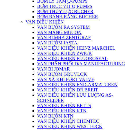
BƠM LY TÂM Q-PUMPS
BƠM TRỤC VÍT Q-PUMPS
BƠM THỦY LỰC BUCHER
BƠM BÁNH RĂNG BUCHER
VAN ĐIỀU KHIỂN
VAN BƯỚM RA SYSTEM
VAN MÀNG MUCON
VAN BI MHA ZENTGRAF
VAN BƯỚM JASTA
VAN ĐIỀU KHIỂN HEINZ MARCHEL
VAN ĐIỀU KHIỂN ZWICK
VAN ĐIỀU KHIỂN FLUOROSEAL
VAN PHÂN PHỐI D/A MANUFACTURING
VAN BI JOMAR
VAN BƯỚM GRUVLOK
VAN XẢ KHÍ FORT VALVE
VAN ĐIỀU KHIỂN END-ARMATUREN
VAN ĐIỀU KHIỂN DR BREIT
VAN ĐIỀU KHIỂN LƯU LƯỢNG AS-
SCHNEIDER
VAN ĐIỀU KHIỂN BETTS
VAN ĐIỀU KHIỂN KTN
VAN BƯỚM KTN
VAN ĐIỀU KHIỂN CHEMTEC
VAN ĐIỀU KHIỂN WESTLOCK