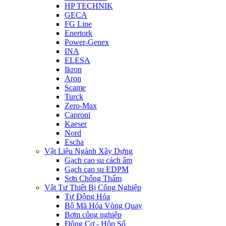
HP TECHNIK
GECA
FG Line
Enertork
Power-Genex
INA
ELESA
Ikron
Aron
Scame
Turck
Zero-Max
Caproni
Kaeser
Nord
Escha
Vật Liệu Ngành Xây Dựng
Gạch cao su cách âm
Gạch cao su EDPM
Sơn Chống Thấm
Vật Tư Thiết Bị Công Nghiệp
Tự Động Hóa
Bộ Mã Hóa Vòng Quay
Bơm công nghiệp
Động Cơ - Hộp Số