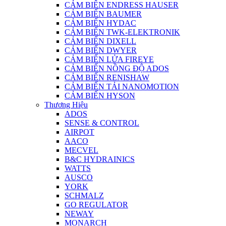
CẢM BIẾN ENDRESS HAUSER
CẢM BIẾN BAUMER
CẢM BIẾN HYDAC
CẢM BIẾN TWK-ELEKTRONIK
CẢM BIẾN DIXELL
CẢM BIẾN DWYER
CẢM BIẾN LỬA FIREYE
CẢM BIẾN NỒNG ĐỘ ADOS
CẢM BIẾN RENISHAW
CẢM BIẾN TẢI NANOMOTION
CẢM BIẾN HYSON
Thương Hiệu
ADOS
SENSE & CONTROL
AIRPOT
AACO
MECVEL
B&C HYDRAINICS
WATTS
AUSCO
YORK
SCHMALZ
GO REGULATOR
NEWAY
MONARCH