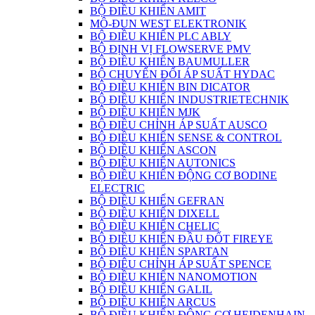
BỘ ĐIỀU KHIỂN AMIT
MÔ-ĐUN WEST ELEKTRONIK
BỘ ĐIỀU KHIỂN PLC ABLY
BỘ ĐỊNH VỊ FLOWSERVE PMV
BỘ ĐIỀU KHIỂN BAUMULLER
BỘ CHUYỂN ĐỔI ÁP SUẤT HYDAC
BỘ ĐIỀU KHIỂN BIN DICATOR
BỘ ĐIỀU KHIỂN INDUSTRIETECHNIK
BỘ ĐIỀU KHIỂN MJK
BỘ ĐIỀU CHỈNH ÁP SUẤT AUSCO
BỘ ĐIỀU KHIỂN SENSE & CONTROL
BỘ ĐIỀU KHIỂN ASCON
BỘ ĐIỀU KHIỂN AUTONICS
BỘ ĐIỀU KHIỂN ĐỘNG CƠ BODINE
ELECTRIC
BỘ ĐIỀU KHIỂN GEFRAN
BỘ ĐIỀU KHIỂN DIXELL
BỘ ĐIỀU KHIỂN CHELIC
BỘ ĐIỀU KHIỂN ĐẦU ĐỐT FIREYE
BỘ ĐIỀU KHIỂN SPARTAN
BỘ ĐIÊU CHỈNH ÁP SUẤT SPENCE
BỘ ĐIỀU KHIỂN NANOMOTION
BỘ ĐIỀU KHIỂN GALIL
BỘ ĐIỀU KHIỂN ARCUS
BỘ ĐIỀU KHIỂN ĐỘNG CƠ HEIDENHAIN