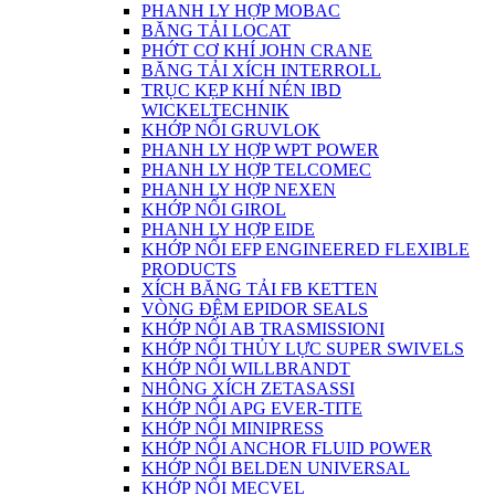
PHANH LY HỢP MOBAC
BĂNG TẢI LOCAT
PHỚT CƠ KHÍ JOHN CRANE
BĂNG TẢI XÍCH INTERROLL
TRỤC KẸP KHÍ NÉN IBD
WICKELTECHNIK
KHỚP NỐI GRUVLOK
PHANH LY HỢP WPT POWER
PHANH LY HỢP TELCOMEC
PHANH LY HỢP NEXEN
KHỚP NỐI GIROL
PHANH LY HỢP EIDE
KHỚP NỐI EFP ENGINEERED FLEXIBLE
PRODUCTS
XÍCH BĂNG TẢI FB KETTEN
VÒNG ĐỆM EPIDOR SEALS
KHỚP NỐI AB TRASMISSIONI
KHỚP NỐI THỦY LỰC SUPER SWIVELS
KHỚP NỐI WILLBRANDT
NHÔNG XÍCH ZETASASSI
KHỚP NỐI APG EVER-TITE
KHỚP NỐI MINIPRESS
KHỚP NỐI ANCHOR FLUID POWER
KHỚP NỐI BELDEN UNIVERSAL
KHỚP NỐI MECVEL