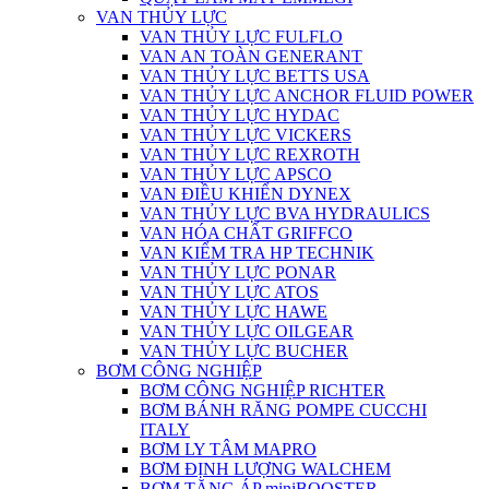
VAN THỦY LỰC
VAN THỦY LỰC FULFLO
VAN AN TOÀN GENERANT
VAN THỦY LỰC BETTS USA
VAN THỦY LỰC ANCHOR FLUID POWER
VAN THỦY LỰC HYDAC
VAN THỦY LỰC VICKERS
VAN THỦY LỰC REXROTH
VAN THỦY LỰC APSCO
VAN ĐIỀU KHIỂN DYNEX
VAN THỦY LỰC BVA HYDRAULICS
VAN HÓA CHẤT GRIFFCO
VAN KIỂM TRA HP TECHNIK
VAN THỦY LỰC PONAR
VAN THỦY LỰC ATOS
VAN THỦY LỰC HAWE
VAN THỦY LỰC OILGEAR
VAN THỦY LỰC BUCHER
BƠM CÔNG NGHIỆP
BƠM CÔNG NGHIỆP RICHTER
BƠM BÁNH RĂNG POMPE CUCCHI
ITALY
BƠM LY TÂM MAPRO
BƠM ĐỊNH LƯỢNG WALCHEM
BƠM TĂNG ÁP miniBOOSTER