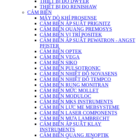
THIẾT BỊ ĐO DWYER
THIẾT BỊ ĐO RENISHAW
CẢM BIẾN
MÁY DÒ KHÍ PROSENSE
CẢM BIẾN ÁP SUẤT PRIGNITZ
CẢM BIẾN QUANG PREMOSYS
CẢM BIẾN VỊ TRÍ POSITEK
CẢM BIẾN ÁP SUẤT PEWATRON - ANGST
PFISTER
CẢM BIẾN OPTEK
CẢM BIẾN VEGA
CẢM BIẾN SIKO
CẢM BIẾN PULSOTRONIC
CẢM BIẾN NHIỆT ĐỘ NOVASENS
CẢM BIẾN NHIỆT ĐỘ TEMPCO
CẢM BIẾN RUNG MONITRAN
CẢM BIẾN MỨC MOLLET
CẢM BIẾN MODULOC
CẢM BIẾN MKS INSTRUMENTS
CẢM BIẾN LỰC ME MEBSYSTEME
CẢM BIẾN LASER COMPONENTS
CẢM BIẾN MƯA LAMBRECHT
CẢM BIẾN ÁP SUẤT KLAY
INSTRUMENTS
CẢM BIẾN QUANG JENOPTIK