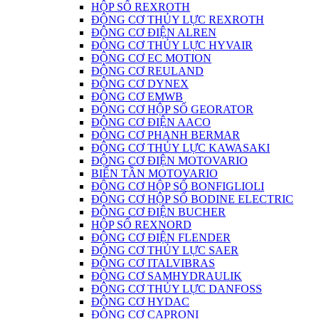
HỘP SỐ REXROTH
ĐỘNG CƠ THỦY LỰC REXROTH
ĐỘNG CƠ ĐIỆN ALREN
ĐỘNG CƠ THỦY LỰC HYVAIR
ĐỘNG CƠ EC MOTION
ĐỘNG CƠ REULAND
ĐỘNG CƠ DYNEX
ĐỘNG CƠ EMWB
ĐỘNG CƠ HỘP SỐ GEORATOR
ĐỘNG CƠ ĐIỆN AACO
ĐỘNG CƠ PHANH BERMAR
ĐỘNG CƠ THỦY LỰC KAWASAKI
ĐỘNG CƠ ĐIỆN MOTOVARIO
BIẾN TẦN MOTOVARIO
ĐỘNG CƠ HỘP SỐ BONFIGLIOLI
ĐỘNG CƠ HỘP SỐ BODINE ELECTRIC
ĐỘNG CƠ ĐIỆN BUCHER
HỘP SỐ REXNORD
ĐỘNG CƠ ĐIỆN FLENDER
ĐỘNG CƠ THỦY LỰC SAER
ĐỘNG CƠ ITALVIBRAS
ĐỘNG CƠ SAMHYDRAULIK
ĐỘNG CƠ THỦY LỰC DANFOSS
ĐỘNG CƠ HYDAC
ĐỘNG CƠ CAPRONI