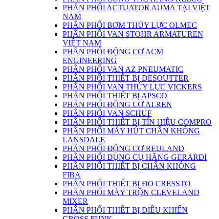
PHÂN PHỐI ACTUATOR AUMA TẠI VIỆT
NAM
PHÂN PHỐI BƠM THỦY LỰC OLMEC
PHÂN PHỐI VAN STOHR ARMATUREN
VIỆT NAM
PHÂN PHỐI ĐỘNG CƠ ACM
ENGINEERING
PHÂN PHỐI VAN AZ PNEUMATIC
PHÂN PHỐI THIẾT BỊ DESOUTTER
PHÂN PHỐI VAN THỦY LỰC VICKERS
PHÂN PHỐI THIẾT BỊ APSCO
PHÂN PHỐI ĐỘNG CƠ ALREN
PHÂN PHỐI VAN SCHUF
PHÂN PHỐI THIẾT BỊ TÍN HIỆU COMPRO
PHÂN PHỐI MÁY HÚT CHÂN KHÔNG
LANSDALE
PHÂN PHỐI ĐỘNG CƠ REULAND
PHÂN PHỐI DỤNG CỤ HÃNG GERARDI
PHÂN PHỐI THIẾT BỊ CHÂN KHÔNG
FIBA
PHÂN PHỐI THIẾT BỊ ĐO CRESSTO
PHÂN PHỐI MÁY TRỘN CLEVELAND
MIXER
PHÂN PHỐI THIẾT BỊ ĐIỀU KHIỂN
GROSS FUNK