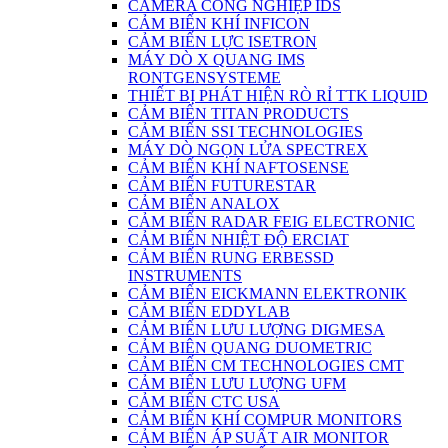
CAMERA CÔNG NGHIỆP IDS
CẢM BIẾN KHÍ INFICON
CẢM BIẾN LỰC ISETRON
MÁY DÒ X QUANG IMS
RONTGENSYSTEME
THIẾT BỊ PHÁT HIỆN RÒ RỈ TTK LIQUID
CẢM BIẾN TITAN PRODUCTS
CẢM BIẾN SSI TECHNOLOGIES
MÁY DÒ NGỌN LỬA SPECTREX
CẢM BIẾN KHÍ NAFTOSENSE
CẢM BIẾN FUTURESTAR
CẢM BIẾN ANALOX
CẢM BIẾN RADAR FEIG ELECTRONIC
CẢM BIẾN NHIỆT ĐỘ ERCIAT
CẢM BIẾN RUNG ERBESSD
INSTRUMENTS
CẢM BIẾN EICKMANN ELEKTRONIK
CẢM BIẾN EDDYLAB
CẢM BIẾN LƯU LƯỢNG DIGMESA
CẢM BIÊN QUANG DUOMETRIC
CẢM BIẾN CM TECHNOLOGIES CMT
CẢM BIẾN LƯU LƯỢNG UFM
CẢM BIẾN CTC USA
CẢM BIẾN KHÍ COMPUR MONITORS
CẢM BIẾN ÁP SUẤT AIR MONITOR