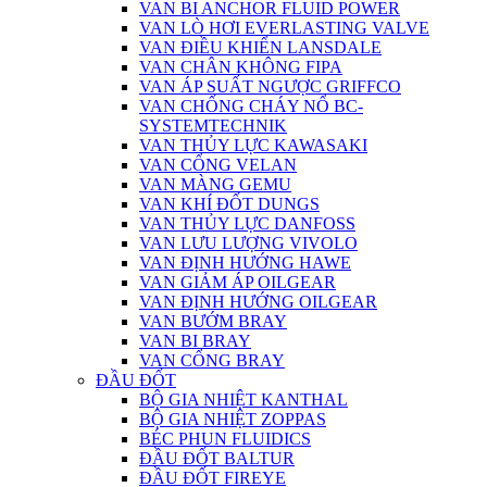
VAN BI ANCHOR FLUID POWER
VAN LÒ HƠI EVERLASTING VALVE
VAN ĐIỀU KHIỂN LANSDALE
VAN CHÂN KHÔNG FIPA
VAN ÁP SUẤT NGƯỢC GRIFFCO
VAN CHỐNG CHÁY NỔ BC-
SYSTEMTECHNIK
VAN THỦY LỰC KAWASAKI
VAN CỔNG VELAN
VAN MÀNG GEMU
VAN KHÍ ĐỐT DUNGS
VAN THỦY LỰC DANFOSS
VAN LƯU LƯỢNG VIVOLO
VAN ĐỊNH HƯỚNG HAWE
VAN GIẢM ÁP OILGEAR
VAN ĐỊNH HƯỚNG OILGEAR
VAN BƯỚM BRAY
VAN BI BRAY
VAN CỔNG BRAY
ĐẦU ĐỐT
BỘ GIA NHIỆT KANTHAL
BỘ GIA NHIỆT ZOPPAS
BÉC PHUN FLUIDICS
ĐẦU ĐỐT BALTUR
ĐẦU ĐỐT FIREYE