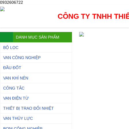
0932606722
CÔNG TY TNHH THIẾ
DANH MỤC SẢN PHẨM
BỘ LỌC
VAN CÔNG NGHIỆP
ĐẦU ĐỐT
VAN KHÍ NÉN
CÔNG TẮC
VAN ĐIỆN TỪ
THIẾT BỊ TRAO ĐỔI NHIỆT
VAN THỦY LỰC
BƠM CÔNG NGHIỆP