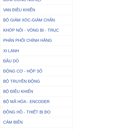
VAN ĐIỀU KHIỂN
BỘ GIẢM XÓC-GIẢM CHẤN
KHỚP NỐI - VÒNG BI - TRỤC
PHÂN PHỐI CHÍNH HÃNG
XI LANH
ĐẦU DÒ
ĐỘNG CƠ - HỘP SỐ
BỘ TRUYỀN ĐỘNG
BỘ ĐIỀU KHIỂN
BỘ MÃ HÓA - ENCODER
ĐỒNG HỒ - THIẾT BỊ ĐO
CẢM BIẾN