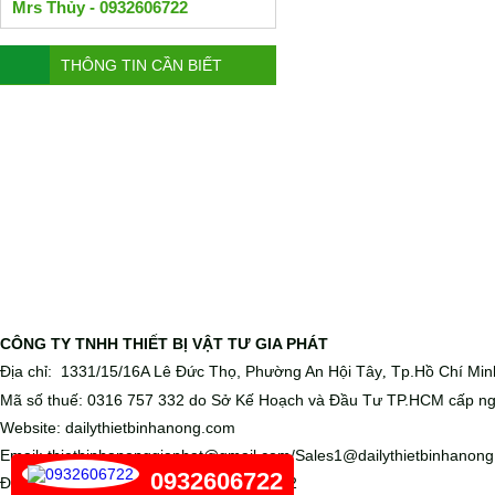
Mrs Thủy - 0932606722
THÔNG TIN CẦN BIẾT
CÔNG TY TNHH THIẾT BỊ VẬT TƯ GIA PHÁT
Địa chỉ: 1331/15/16A Lê Đức Thọ, Phường An Hội Tây
Tp.Hồ Chí Min
,
Mã số thuế: 0316 757 332 do Sở Kế Hoạch và Đầu Tư TP.HCM cấp ng
Website: dailythietbinhanong.com
Email: thietbinhanonggiaphat@gmail.com/Sales1@dailythietbinhanon
0932606722
Điện thoại: 028 6656 5988 - 0932 606 722