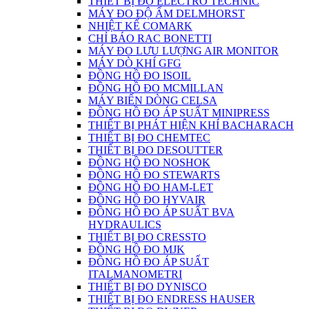
THIẾT BỊ ĐO ELECTRO TECHNIC
MÁY ĐO ĐỘ ẨM DELMHORST
NHIỆT KẾ COMARK
CHỈ BÁO RAC BONETTI
MÁY ĐO LƯU LƯỢNG AIR MONITOR
MÁY DÒ KHÍ GFG
ĐỒNG HỒ ĐO ISOIL
ĐỒNG HỒ ĐO MCMILLAN
MÁY BIẾN DÒNG CELSA
ĐỒNG HỒ ĐO ÁP SUẤT MINIPRESS
THIẾT BỊ PHÁT HIỆN KHÍ BACHARACH
THIẾT BỊ ĐO CHEMTEC
THIẾT BỊ ĐO DESOUTTER
ĐỒNG HỒ ĐO NOSHOK
ĐỒNG HỒ ĐO STEWARTS
ĐỒNG HỒ ĐO HAM-LET
ĐỒNG HỒ ĐO HYVAIR
ĐỒNG HỒ ĐO ÁP SUẤT BVA
HYDRAULICS
THIẾT BỊ ĐO CRESSTO
ĐỒNG HỒ ĐO MJK
ĐỒNG HỒ ĐO ÁP SUẤT
ITALMANOMETRI
THIẾT BỊ ĐO DYNISCO
THIẾT BỊ ĐO ENDRESS HAUSER