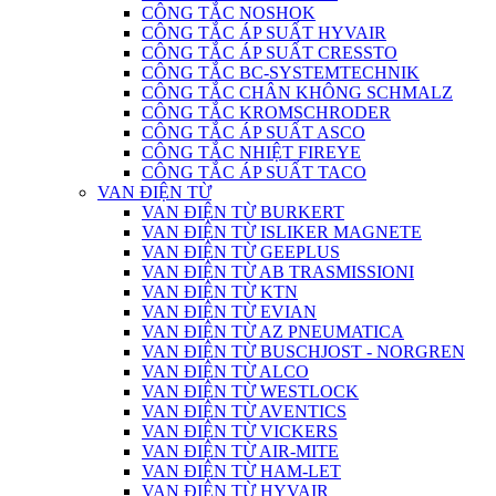
CÔNG TẮC NOSHOK
CÔNG TẮC ÁP SUẤT HYVAIR
CÔNG TẮC ÁP SUẤT CRESSTO
CÔNG TẮC BC-SYSTEMTECHNIK
CÔNG TẮC CHÂN KHÔNG SCHMALZ
CÔNG TẮC KROMSCHRODER
CÔNG TẮC ÁP SUẤT ASCO
CÔNG TẮC NHIỆT FIREYE
CÔNG TẮC ÁP SUẤT TACO
VAN ĐIỆN TỪ
VAN ĐIỆN TỪ BURKERT
VAN ĐIỆN TỪ ISLIKER MAGNETE
VAN ĐIỆN TỪ GEEPLUS
VAN ĐIỆN TỪ AB TRASMISSIONI
VAN ĐIỆN TỪ KTN
VAN ĐIỆN TỪ EVIAN
VAN ĐIỆN TỪ AZ PNEUMATICA
VAN ĐIỆN TỪ BUSCHJOST - NORGREN
VAN ĐIỆN TỪ ALCO
VAN ĐIỆN TỪ WESTLOCK
VAN ĐIỆN TỪ AVENTICS
VAN ĐIỆN TỪ VICKERS
VAN ĐIỆN TỪ AIR-MITE
VAN ĐIỆN TỪ HAM-LET
VAN ĐIỆN TỪ HYVAIR