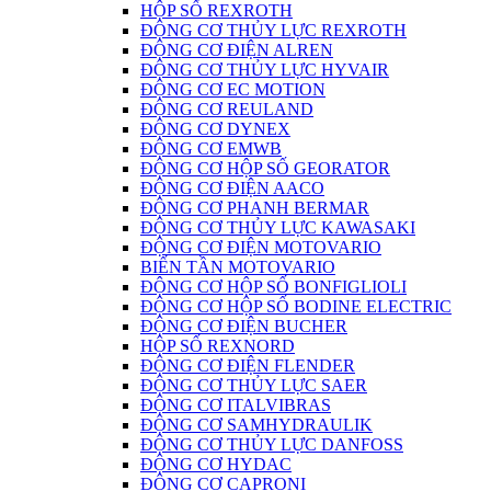
HỘP SỐ REXROTH
ĐỘNG CƠ THỦY LỰC REXROTH
ĐỘNG CƠ ĐIỆN ALREN
ĐỘNG CƠ THỦY LỰC HYVAIR
ĐỘNG CƠ EC MOTION
ĐỘNG CƠ REULAND
ĐỘNG CƠ DYNEX
ĐỘNG CƠ EMWB
ĐỘNG CƠ HỘP SỐ GEORATOR
ĐỘNG CƠ ĐIỆN AACO
ĐỘNG CƠ PHANH BERMAR
ĐỘNG CƠ THỦY LỰC KAWASAKI
ĐỘNG CƠ ĐIỆN MOTOVARIO
BIẾN TẦN MOTOVARIO
ĐỘNG CƠ HỘP SỐ BONFIGLIOLI
ĐỘNG CƠ HỘP SỐ BODINE ELECTRIC
ĐỘNG CƠ ĐIỆN BUCHER
HỘP SỐ REXNORD
ĐỘNG CƠ ĐIỆN FLENDER
ĐỘNG CƠ THỦY LỰC SAER
ĐỘNG CƠ ITALVIBRAS
ĐỘNG CƠ SAMHYDRAULIK
ĐỘNG CƠ THỦY LỰC DANFOSS
ĐỘNG CƠ HYDAC
ĐỘNG CƠ CAPRONI