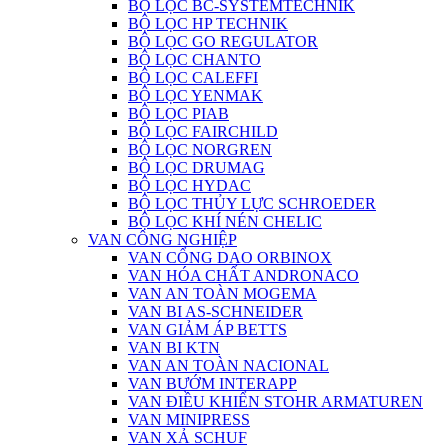
BỘ LỌC BC-SYSTEMTECHNIK
BỘ LỌC HP TECHNIK
BỘ LỌC GO REGULATOR
BỘ LỌC CHANTO
BỘ LỌC CALEFFI
BỘ LỌC YENMAK
BỘ LỌC PIAB
BỘ LỌC FAIRCHILD
BỘ LỌC NORGREN
BỘ LỌC DRUMAG
BỘ LỌC HYDAC
BỘ LỌC THỦY LỰC SCHROEDER
BỘ LỌC KHÍ NÉN CHELIC
VAN CÔNG NGHIỆP
VAN CỔNG DAO ORBINOX
VAN HÓA CHẤT ANDRONACO
VAN AN TOÀN MOGEMA
VAN BI AS-SCHNEIDER
VAN GIẢM ÁP BETTS
VAN BI KTN
VAN AN TOÀN NACIONAL
VAN BƯỚM INTERAPP
VAN ĐIỀU KHIỂN STOHR ARMATUREN
VAN MINIPRESS
VAN XẢ SCHUF