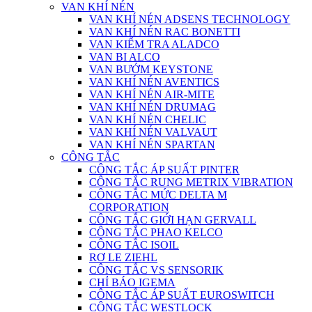
VAN KHÍ NÉN
VAN KHÍ NÉN ADSENS TECHNOLOGY
VAN KHÍ NÉN RAC BONETTI
VAN KIỂM TRA ALADCO
VAN BI ALCO
VAN BƯỚM KEYSTONE
VAN KHÍ NÉN AVENTICS
VAN KHÍ NÉN AIR-MITE
VAN KHÍ NÉN DRUMAG
VAN KHÍ NÉN CHELIC
VAN KHÍ NÉN VALVAUT
VAN KHÍ NÉN SPARTAN
CÔNG TẮC
CÔNG TẮC ÁP SUẤT PINTER
CÔNG TẮC RUNG METRIX VIBRATION
CÔNG TẮC MỨC DELTA M
CORPORATION
CÔNG TẮC GIỚI HẠN GERVALL
CÔNG TẮC PHAO KELCO
CÔNG TẮC ISOIL
RƠ LE ZIEHL
CÔNG TẮC VS SENSORIK
CHỈ BÁO IGEMA
CÔNG TẮC ÁP SUẤT EUROSWITCH
CÔNG TẮC WESTLOCK