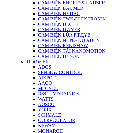
CẢM BIẾN ENDRESS HAUSER
CẢM BIẾN BAUMER
CẢM BIẾN HYDAC
CẢM BIẾN TWK-ELEKTRONIK
CẢM BIẾN DIXELL
CẢM BIẾN DWYER
CẢM BIẾN LỬA FIREYE
CẢM BIẾN NỒNG ĐỘ ADOS
CẢM BIẾN RENISHAW
CẢM BIẾN TẢI NANOMOTION
CẢM BIẾN HYSON
Thương Hiệu
ADOS
SENSE & CONTROL
AIRPOT
AACO
MECVEL
B&C HYDRAINICS
WATTS
AUSCO
YORK
SCHMALZ
GO REGULATOR
NEWAY
MONARCH