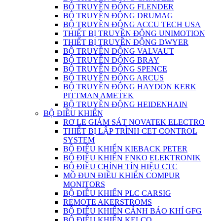
BỘ TRUYỀN ĐỘNG FLENDER
BỘ TRUYỀN ĐỘNG DRUMAG
BỘ TRUYỀN ĐỘNG ACCU TECH USA
THIẾT BỊ TRUYỀN ĐỘNG UNIMOTION
THIẾT BỊ TRUYỀN ĐỘNG DWYER
BỘ TRUYỀN ĐỘNG VALVAUT
BỘ TRUYỀN ĐỘNG BRAY
BỘ TRUYỀN ĐỘNG SPENCE
BỘ TRUYỀN ĐỘNG ARCUS
BỘ TRUYỀN ĐỘNG HAYDON KERK
PITTMAN AMETEK
BỘ TRUYỀN ĐỘNG HEIDENHAIN
BỘ ĐIỀU KHIỂN
RƠ LE GIÁM SÁT NOVATEK ELECTRO
THIẾT BỊ LẬP TRÌNH CET CONTROL
SYSTEM
BỘ ĐIỀU KHIỂN KIEBACK PETER
BỘ ĐIỀU KHIỂN ENKO ELEKTRONIK
BỘ ĐIỀU CHỈNH TÍN HIỆU CTC
MÔ ĐUN ĐIỀU KHIỂN COMPUR
MONITORS
BỘ ĐIỀU KHIỂN PLC CARSIG
REMOTE AKERSTROMS
BỘ ĐIỀU KHIỂN CẢNH BÁO KHÍ GFG
BỘ ĐIỀU KHIỂN KELCO