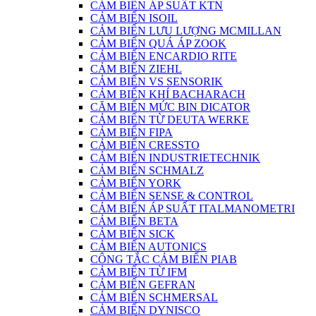
CẢM BIẾN ÁP SUẤT KTN
CẢM BIẾN ISOIL
CẢM BIẾN LƯU LƯỢNG MCMILLAN
CẢM BIẾN QUÁ ÁP ZOOK
CẢM BIẾN ENCARDIO RITE
CẢM BIẾN ZIEHL
CẢM BIẾN VS SENSORIK
CẢM BIẾN KHÍ BACHARACH
CĂM BIẾN MỨC BIN DICATOR
CẢM BIẾN TỪ DEUTA WERKE
CẢM BIẾN FIPA
CẢM BIẾN CRESSTO
CẢM BIẾN INDUSTRIETECHNIK
CẢM BIẾN SCHMALZ
CẢM BIẾN YORK
CẢM BIẾN SENSE & CONTROL
CẢM BIẾN ÁP SUẤT ITALMANOMETRI
CẢM BIẾN BETA
CẢM BIẾN SICK
CẢM BIẾN AUTONICS
CÔNG TẮC CẢM BIẾN PIAB
CẢM BIẾN TỪ IFM
CẢM BIẾN GEFRAN
CẢM BIẾN SCHMERSAL
CẢM BIẾN DYNISCO