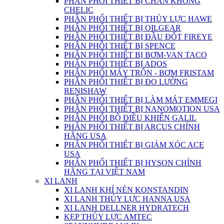
PHÂN PHỐI THIẾT BỊ CHÂN KHÔNG
CHELIC
PHÂN PHỐI THIẾT BỊ THỦY LỰC HAWE
PHÂN PHỐI THIẾT BỊ OILGEAR
PHÂN PHỐI THIẾT BỊ ĐẦU ĐỐT FIREYE
PHÂN PHỖI THIẾT BỊ SPENCE
PHÂN PHỐI THIẾT BỊ BƠM-VAN TACO
PHÂN PHỐI THIẾT BỊ ADOS
PHÂN PHỐI MÁY TRỘN - BƠM FRISTAM
PHÂN PHỐI THIẾT BỊ ĐO LƯỜNG
RENISHAW
PHÂN PHỐI THIẾT BỊ LÀM MÁT EMMEGI
PHÂN PHỐI THIẾT BỊ NANOMOTION USA
PHÂN PHỐI BỘ ĐIỀU KHIỂN GALIL
PHÂN PHỐI THIẾT BỊ ARCUS CHÍNH
HÃNG USA
PHÂN PHỐI THIẾT BỊ GIẢM XÓC ACE
USA
PHÂN PHỐI THIẾT BỊ HYSON CHÍNH
HÃNG TẠI VIỆT NAM
XI LANH
XI LANH KHÍ NÉN KONSTANDIN
XI LANH THỦY LỰC HANNA USA
XI LANH DELLNER HYDRATECH
KẸP THỦY LỰC AMTEC