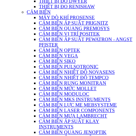
THIẾT BỊ ĐO DWYER
THIẾT BỊ ĐO RENISHAW
CẢM BIẾN
MÁY DÒ KHÍ PROSENSE
CẢM BIẾN ÁP SUẤT PRIGNITZ
CẢM BIẾN QUANG PREMOSYS
CẢM BIẾN VỊ TRÍ POSITEK
CẢM BIẾN ÁP SUẤT PEWATRON - ANGST
PFISTER
CẢM BIẾN OPTEK
CẢM BIẾN VEGA
CẢM BIẾN SIKO
CẢM BIẾN PULSOTRONIC
CẢM BIẾN NHIỆT ĐỘ NOVASENS
CẢM BIẾN NHIỆT ĐỘ TEMPCO
CẢM BIẾN RUNG MONITRAN
CẢM BIẾN MỨC MOLLET
CẢM BIẾN MODULOC
CẢM BIẾN MKS INSTRUMENTS
CẢM BIẾN LỰC ME MEBSYSTEME
CẢM BIẾN LASER COMPONENTS
CẢM BIẾN MƯA LAMBRECHT
CẢM BIẾN ÁP SUẤT KLAY
INSTRUMENTS
CẢM BIẾN QUANG JENOPTIK