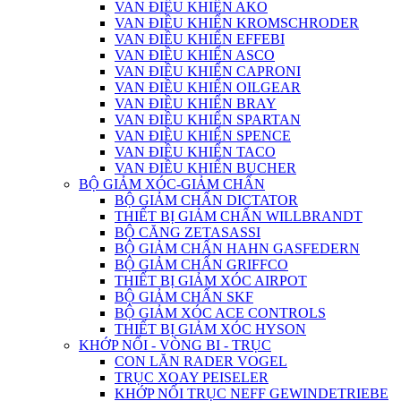
VAN ĐIỀU KHIỂN AKO
VAN ĐIỀU KHIỂN KROMSCHRODER
VAN ĐIỀU KHIỂN EFFEBI
VAN ĐIỀU KHIỂN ASCO
VAN ĐIỀU KHIỂN CAPRONI
VAN ĐIỀU KHIỂN OILGEAR
VAN ĐIỀU KHIỂN BRAY
VAN ĐIỀU KHIỂN SPARTAN
VAN ĐIỀU KHIỂN SPENCE
VAN ĐIỀU KHIỂN TACO
VAN ĐIỀU KHIỂN BUCHER
BỘ GIẢM XÓC-GIẢM CHẤN
BỘ GIẢM CHẤN DICTATOR
THIẾT BỊ GIẢM CHẤN WILLBRANDT
BỘ CĂNG ZETASASSI
BỘ GIẢM CHẤN HAHN GASFEDERN
BỘ GIẢM CHẤN GRIFFCO
THIẾT BỊ GIẢM XÓC AIRPOT
BỘ GIẢM CHẤN SKF
BỘ GIẢM XÓC ACE CONTROLS
THIẾT BỊ GIẢM XÓC HYSON
KHỚP NỐI - VÒNG BI - TRỤC
CON LĂN RADER VOGEL
TRỤC XOAY PEISELER
KHỚP NỐI TRỤC NEFF GEWINDETRIEBE