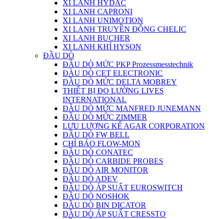
XI LANH HYDAC
XI LANH CAPRONI
XI LANH UNIMOTION
XI LANH TRUYỀN ĐỘNG CHELIC
XI LANH BUCHER
XI LANH KHÍ HYSON
ĐẦU DÒ
ĐẦU DÒ MỨC PKP Prozessmesstechnik
ĐÀU DÒ CET ELECTRONIC
ĐẦU DÒ MỨC DELTA MOBREY
THIẾT BỊ ĐO LƯỜNG LIVES
INTERNATIONAL
ĐẦU DÒ MỨC MANFRED JUNEMANN
ĐẦU DÒ MỨC ZIMMER
LƯU LƯỢNG KẾ AGAR CORPORATION
ĐẦU DÒ FW BELL
CHỈ BÁO FLOW-MON
ĐẦU DÒ CONATEC
ĐẦU DÒ CARBIDE PROBES
ĐẦU DÒ AIR MONITOR
ĐẦU DÒ ADEV
ĐẦU DÒ ÁP SUẤT EUROSWITCH
ĐẦU DÒ NOSHOK
ĐẦU DÒ BIN DICATOR
ĐẦU DÒ ÁP SUẤT CRESSTO