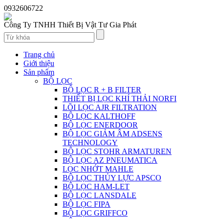
0932606722
Công Ty TNHH Thiết Bị Vật Tư Gia Phát
Trang chủ
Giới thiệu
Sản phẩm
BỘ LỌC
BỘ LỌC R + B FILTER
THIẾT BỊ LỌC KHÍ THẢI NORFI
LÕI LỌC AJR FILTRATION
BỘ LỌC KALTHOFF
BỘ LỌC ENERDOOR
BỘ LỌC GIẢM ÂM ADSENS
TECHNOLOGY
BỘ LỌC STOHR ARMATUREN
BỘ LỌC AZ PNEUMATICA
LỌC NHỚT MAHLE
BỘ LỌC THỦY LỰC APSCO
BỘ LỌC HAM-LET
BỘ LỌC LANSDALE
BỘ LỌC FIPA
BỘ LỌC GRIFFCO