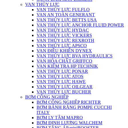
VAN THỦY LỰC
VAN THỦY LỰC FULFLO
VAN AN TOÀN GENERANT
VAN THỦY LỰC BETTS USA
VAN THỦY LỰC ANCHOR FLUID POWER
VAN THỦY LỰC HYDAC
VAN THỦY LỰC VICKERS
VAN THỦY LỰC REXROTH
VAN THỦY LỰC APSCO
VAN ĐIỀU KHIỂN DYNEX
VAN THỦY LỰC BVA HYDRAULICS
VAN HÓA CHẤT GRIFFCO
VAN KIỂM TRA HP TECHNIK
VAN THỦY LỰC PONAR
VAN THỦY LỰC ATOS
VAN THỦY LỰC HAWE
VAN THỦY LỰC OILGEAR
VAN THỦY LỰC BUCHER
BƠM CÔNG NGHIỆP
BƠM CÔNG NGHIỆP RICHTER
BƠM BÁNH RĂNG POMPE CUCCHI
ITALY
BƠM LY TÂM MAPRO
BƠM ĐỊNH LƯỢNG WALCHEM
BƠM TĂNG ÁP miniBOOSTER