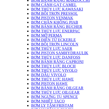
BƠM BÁNH RĂNG MARZOCCHI
BƠM CÁNH GẠT CAMEL
BƠM THỦY LỰC KAWASAKI
BƠM BÔI TRƠN PRESSOL
BƠM PISTON YENMAK
BƠM CHÂN KHÔNG PIAB
BƠM BÁNH RĂNG BUCHER
BƠM THỦY LỰC ENERPAC
BƠM MỠ PERMA
BƠM ĐIỆN TỪ ECKERLE
BƠM BÔI TRƠN LINCOLN
BƠM THỦY LỰC SAER
BƠM PISTON SAMHYDRAULIK
BƠM THỦY LỰC DANFOSS
BƠM BÁNH RĂNG CAPRONI
BƠM THỦY LỰC BLOCH
BƠM THỦY LỰC VIVOLO
BƠM DẦU VIVOLO
BƠM THỦY LỰC HAWE
BƠM PISTON HAWE
BƠM BÁNH RĂNG OILGEAR
BƠM THỦY LỰC OILGEAR
BƠM NGƯNG TỤ SPENCE
BƠM NHIỆT TACO
BƠM LY TÂM FRISTAM