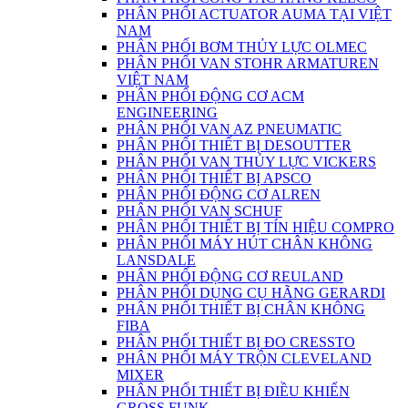
PHÂN PHỐI ACTUATOR AUMA TẠI VIỆT
NAM
PHÂN PHỐI BƠM THỦY LỰC OLMEC
PHÂN PHỐI VAN STOHR ARMATUREN
VIỆT NAM
PHÂN PHỐI ĐỘNG CƠ ACM
ENGINEERING
PHÂN PHỐI VAN AZ PNEUMATIC
PHÂN PHỐI THIẾT BỊ DESOUTTER
PHÂN PHỐI VAN THỦY LỰC VICKERS
PHÂN PHỐI THIẾT BỊ APSCO
PHÂN PHỐI ĐỘNG CƠ ALREN
PHÂN PHỐI VAN SCHUF
PHÂN PHỐI THIẾT BỊ TÍN HIỆU COMPRO
PHÂN PHỐI MÁY HÚT CHÂN KHÔNG
LANSDALE
PHÂN PHỐI ĐỘNG CƠ REULAND
PHÂN PHỐI DỤNG CỤ HÃNG GERARDI
PHÂN PHỐI THIẾT BỊ CHÂN KHÔNG
FIBA
PHÂN PHỐI THIẾT BỊ ĐO CRESSTO
PHÂN PHỐI MÁY TRỘN CLEVELAND
MIXER
PHÂN PHỐI THIẾT BỊ ĐIỀU KHIỂN
GROSS FUNK