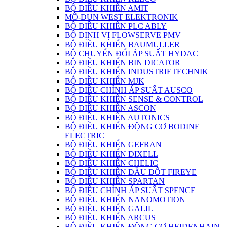
BỘ ĐIỀU KHIỂN AMIT
MÔ-ĐUN WEST ELEKTRONIK
BỘ ĐIỀU KHIỂN PLC ABLY
BỘ ĐỊNH VỊ FLOWSERVE PMV
BỘ ĐIỀU KHIỂN BAUMULLER
BỘ CHUYỂN ĐỔI ÁP SUẤT HYDAC
BỘ ĐIỀU KHIỂN BIN DICATOR
BỘ ĐIỀU KHIỂN INDUSTRIETECHNIK
BỘ ĐIỀU KHIỂN MJK
BỘ ĐIỀU CHỈNH ÁP SUẤT AUSCO
BỘ ĐIỀU KHIỂN SENSE & CONTROL
BỘ ĐIỀU KHIỂN ASCON
BỘ ĐIỀU KHIỂN AUTONICS
BỘ ĐIỀU KHIỂN ĐỘNG CƠ BODINE
ELECTRIC
BỘ ĐIỀU KHIỂN GEFRAN
BỘ ĐIỀU KHIỂN DIXELL
BỘ ĐIỀU KHIỂN CHELIC
BỘ ĐIỀU KHIỂN ĐẦU ĐỐT FIREYE
BỘ ĐIỀU KHIỂN SPARTAN
BỘ ĐIÊU CHỈNH ÁP SUẤT SPENCE
BỘ ĐIỀU KHIỂN NANOMOTION
BỘ ĐIỀU KHIỂN GALIL
BỘ ĐIỀU KHIỂN ARCUS
BỘ ĐIỀU KHIỂN ĐỘNG CƠ HEIDENHAIN