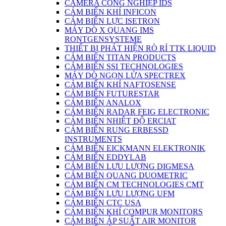
CAMERA CÔNG NGHIỆP IDS
CẢM BIẾN KHÍ INFICON
CẢM BIẾN LỰC ISETRON
MÁY DÒ X QUANG IMS
RONTGENSYSTEME
THIẾT BỊ PHÁT HIỆN RÒ RỈ TTK LIQUID
CẢM BIẾN TITAN PRODUCTS
CẢM BIẾN SSI TECHNOLOGIES
MÁY DÒ NGỌN LỬA SPECTREX
CẢM BIẾN KHÍ NAFTOSENSE
CẢM BIẾN FUTURESTAR
CẢM BIẾN ANALOX
CẢM BIẾN RADAR FEIG ELECTRONIC
CẢM BIẾN NHIỆT ĐỘ ERCIAT
CẢM BIẾN RUNG ERBESSD
INSTRUMENTS
CẢM BIẾN EICKMANN ELEKTRONIK
CẢM BIẾN EDDYLAB
CẢM BIẾN LƯU LƯỢNG DIGMESA
CẢM BIÊN QUANG DUOMETRIC
CẢM BIẾN CM TECHNOLOGIES CMT
CẢM BIẾN LƯU LƯỢNG UFM
CẢM BIẾN CTC USA
CẢM BIẾN KHÍ COMPUR MONITORS
CẢM BIẾN ÁP SUẤT AIR MONITOR