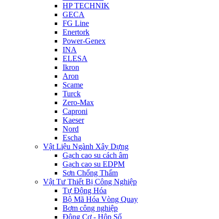
HP TECHNIK
GECA
FG Line
Enertork
Power-Genex
INA
ELESA
Ikron
Aron
Scame
Turck
Zero-Max
Caproni
Kaeser
Nord
Escha
Vật Liệu Ngành Xây Dựng
Gạch cao su cách âm
Gạch cao su EDPM
Sơn Chống Thấm
Vật Tư Thiết Bị Công Nghiệp
Tự Động Hóa
Bộ Mã Hóa Vòng Quay
Bơm công nghiệp
Động Cơ - Hộp Số