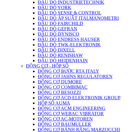
ĐẦU DÒ INDUSTRIETECHNIK
ĐẦU DÒ YORK
ĐẦU DÒ SENSE & CONTROL
ĐẦU DÒ ÁP SUẤT ITALMANOMETRI
ĐẦU DÒ FAIRCHILD
ĐẦU DÒ GEFRAN
ĐẦU DÒ DYNISCO
ĐẦU DÒ ENDRESS HAUSER
ĐẦU DÒ TWK-ELEKTRONIK
ĐẦU DÒ DIXELL
ĐẦU DÒ RENISHAW
ĐẦU DÒ HEIDENHAIN
ĐỘNG CƠ - HỘP SỐ
ĐỘNG CƠ BƯỚC RTA ITALY
ĐỘNG CƠ JAHNS REGULATOREN
ĐỘNG CƠ DUMORE
ĐỘNG CƠ COMBIMAC
ĐỘNG CƠ BESOZZI
ĐỘNG CƠ ACD ELEKTRONIK GROUP
HỘP SỐ AUMA
ĐỘNG CƠ ACM ENGINEERING
ĐỘNG CƠ WEBAC VIBRATOR
ĐỘNG CƠ AC-MOTOREN
ĐỘNG CƠ BAUMULLER
ĐỘNG CƠ BÁNH RĂNG MARZOCCHI