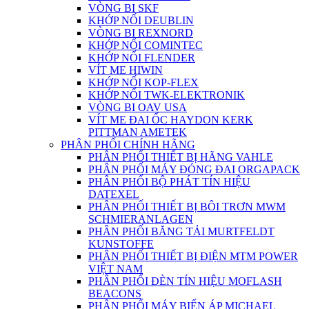
VÒNG BI SKF
KHỚP NỐI DEUBLIN
VÒNG BI REXNORD
KHỚP NỐI COMINTEC
KHỚP NỐI FLENDER
VÍT ME HIWIN
KHỚP NỐI KOP-FLEX
KHỚP NỐI TWK-ELEKTRONIK
VÒNG BI OAV USA
VÍT ME ĐAI ỐC HAYDON KERK
PITTMAN AMETEK
PHÂN PHỐI CHÍNH HÃNG
PHÂN PHỐI THIẾT BỊ HÃNG VAHLE
PHÂN PHỐI MÁY ĐÓNG ĐAI ORGAPACK
PHÂN PHỐI BỘ PHÁT TÍN HIỆU
DATEXEL
PHÂN PHỐI THIẾT BỊ BÔI TRƠN MWM
SCHMIERANLAGEN
PHÂN PHỐI BĂNG TẢI MURTFELDT
KUNSTOFFE
PHÂN PHỐI THIẾT BỊ ĐIỆN MTM POWER
VIỆT NAM
PHÂN PHỐI ĐÈN TÍN HIỆU MOFLASH
BEACONS
PHÂN PHỐI MÁY BIẾN ÁP MICHAEL