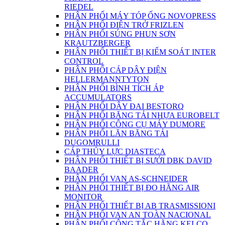
RIEDEL
PHÂN PHỐI MÁY TÓP ỐNG NOVOPRESS
PHÂN PHỐI ĐIỆN TRỞ FRIZLEN
PHÂN PHỐI SÚNG PHUN SƠN
KRAUTZBERGER
PHÂN PHỐI THIẾT BỊ KIỂM SOÁT INTER
CONTROL
PHÂN PHỐI CÁP DÂY ĐIỆN
HELLERMANNTYTON
PHÂN PHỐI BÌNH TÍCH ÁP
ACCUMULATORS
PHÂN PHỐI DÂY ĐAI BESTORQ
PHÂN PHỐI BĂNG TẢI NHỰA EUROBELT
PHÂN PHỐI CÔNG CỤ MÁY DUMORE
PHÂN PHỐI LĂN BĂNG TẢI
DUGOMRULLI
CÁP THỦY LỰC DIASTECA
PHÂN PHỐI THIẾT BỊ SƯỞI DBK DAVID
BAADER
PHÂN PHỐI VAN AS-SCHNEIDER
PHÂN PHỐI THIẾT BỊ ĐO HÃNG AIR
MONITOR
PHÂN PHỐI THIẾT BỊ AB TRASMISSIONI
PHÂN PHỐI VAN AN TOÀN NACIONAL
PHÂN PHỐI CÔNG TẮC HÃNG KELCO