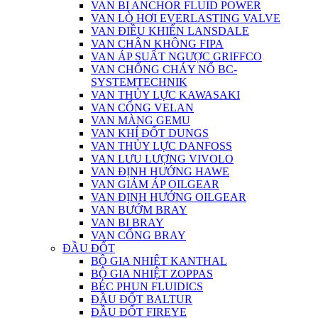
VAN BI ANCHOR FLUID POWER
VAN LÒ HƠI EVERLASTING VALVE
VAN ĐIỀU KHIỂN LANSDALE
VAN CHÂN KHÔNG FIPA
VAN ÁP SUẤT NGƯỢC GRIFFCO
VAN CHỐNG CHÁY NỔ BC-
SYSTEMTECHNIK
VAN THỦY LỰC KAWASAKI
VAN CỔNG VELAN
VAN MÀNG GEMU
VAN KHÍ ĐỐT DUNGS
VAN THỦY LỰC DANFOSS
VAN LƯU LƯỢNG VIVOLO
VAN ĐỊNH HƯỚNG HAWE
VAN GIẢM ÁP OILGEAR
VAN ĐỊNH HƯỚNG OILGEAR
VAN BƯỚM BRAY
VAN BI BRAY
VAN CỔNG BRAY
ĐẦU ĐỐT
BỘ GIA NHIỆT KANTHAL
BỘ GIA NHIỆT ZOPPAS
BÉC PHUN FLUIDICS
ĐẦU ĐỐT BALTUR
ĐẦU ĐỐT FIREYE