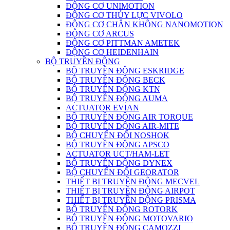
ĐỘNG CƠ UNIMOTION
ĐỘNG CƠ THỦY LỰC VIVOLO
ĐỘNG CƠ CHÂN KHÔNG NANOMOTION
ĐỘNG CƠ ARCUS
ĐỘNG CƠ PITTMAN AMETEK
ĐỘNG CƠ HEIDENHAIN
BỘ TRUYỀN ĐỘNG
BỘ TRUYỀN ĐỘNG ESKRIDGE
BỘ TRUYỀN ĐỘNG BECK
BỘ TRUYỀN ĐỘNG KTN
BỘ TRUYỀN ĐỘNG AUMA
ACTUATOR EVIAN
BỘ TRUYỀN ĐỘNG AIR TORQUE
BỘ TRUYỀN ĐỘNG AIR-MITE
BỘ CHUYỂN ĐỔI NOSHOK
BỘ TRUYỀN ĐỘNG APSCO
ACTUATOR UCT/HAM-LET
BỘ TRUYỀN ĐỘNG DYNEX
BỘ CHUYỂN ĐỔI GEORATOR
THIẾT BỊ TRUYỀN ĐỘNG MECVEL
THIẾT BỊ TRUYỀN ĐỘNG AIRPOT
THIẾT BỊ TRUYỀN ĐỘNG PRISMA
BỘ TRUYỀN ĐỘNG ROTORK
BỘ TRUYỀN ĐỘNG MOTOVARIO
BỘ TRUYỀN ĐỘNG CAMOZZI