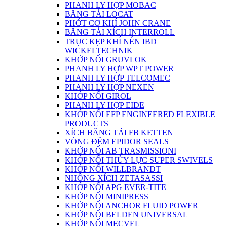
PHANH LY HỢP MOBAC
BĂNG TẢI LOCAT
PHỚT CƠ KHÍ JOHN CRANE
BĂNG TẢI XÍCH INTERROLL
TRỤC KẸP KHÍ NÉN IBD
WICKELTECHNIK
KHỚP NỐI GRUVLOK
PHANH LY HỢP WPT POWER
PHANH LY HỢP TELCOMEC
PHANH LY HỢP NEXEN
KHỚP NỐI GIROL
PHANH LY HỢP EIDE
KHỚP NỐI EFP ENGINEERED FLEXIBLE
PRODUCTS
XÍCH BĂNG TẢI FB KETTEN
VÒNG ĐỆM EPIDOR SEALS
KHỚP NỐI AB TRASMISSIONI
KHỚP NỐI THỦY LỰC SUPER SWIVELS
KHỚP NỐI WILLBRANDT
NHÔNG XÍCH ZETASASSI
KHỚP NỐI APG EVER-TITE
KHỚP NỐI MINIPRESS
KHỚP NỐI ANCHOR FLUID POWER
KHỚP NỐI BELDEN UNIVERSAL
KHỚP NỐI MECVEL