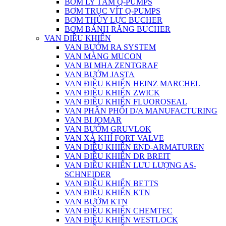
BƠM LY TÂM Q-PUMPS
BƠM TRỤC VÍT Q-PUMPS
BƠM THỦY LỰC BUCHER
BƠM BÁNH RĂNG BUCHER
VAN ĐIỀU KHIỂN
VAN BƯỚM RA SYSTEM
VAN MÀNG MUCON
VAN BI MHA ZENTGRAF
VAN BƯỚM JASTA
VAN ĐIỀU KHIỂN HEINZ MARCHEL
VAN ĐIỀU KHIỂN ZWICK
VAN ĐIỀU KHIỂN FLUOROSEAL
VAN PHÂN PHỐI D/A MANUFACTURING
VAN BI JOMAR
VAN BƯỚM GRUVLOK
VAN XẢ KHÍ FORT VALVE
VAN ĐIỀU KHIỂN END-ARMATUREN
VAN ĐIỀU KHIỂN DR BREIT
VAN ĐIỀU KHIỂN LƯU LƯỢNG AS-
SCHNEIDER
VAN ĐIỀU KHIỂN BETTS
VAN ĐIỀU KHIỂN KTN
VAN BƯỚM KTN
VAN ĐIỀU KHIỂN CHEMTEC
VAN ĐIỀU KHIỂN WESTLOCK