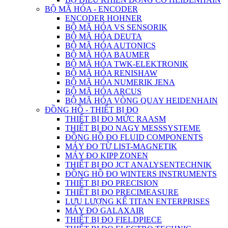
BỘ MÃ HÓA - ENCODER
ENCODER HOHNER
BỘ MÃ HÓA VS SENSORIK
BỘ MÃ HÓA DEUTA
BỘ MÃ HÓA AUTONICS
BỘ MÃ HÓA BAUMER
BỘ MÃ HÓA TWK-ELEKTRONIK
BỘ MÃ HÓA RENISHAW
BỘ MÃ HÓA NUMERIK JENA
BỘ MÃ HÓA ARCUS
BỘ MÃ HÓA VÒNG QUAY HEIDENHAIN
ĐỒNG HỒ - THIẾT BỊ ĐO
THIẾT BỊ ĐO MỨC RAASM
THIẾT BỊ ĐO NAGY MESSSYSTEME
ĐỒNG HỒ ĐO FLUID COMPONENTS
MÁY ĐO TỪ LIST-MAGNETIK
MÁY ĐO KIPP ZONEN
THIẾT BỊ ĐO JCT ANALYSENTECHNIK
ĐỒNG HỒ ĐO WINTERS INSTRUMENTS
THIẾT BỊ ĐO PRECISION
THIẾT BỊ ĐO PRECIMEASURE
LƯU LƯỢNG KẾ TITAN ENTERPRISES
MÁY ĐO GALAXAIR
THIẾT BỊ ĐO FIELDPIECE