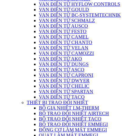
VAN ĐIỆN TỪ HYFLOW CONTROLS
VAN ĐIỆN TỪ GOULD
VAN ĐIỆN TỪ BC-SYSTEMTECHNIK
VAN ĐIỆN TỪ SCHMALZ
VAN ĐIỆN TỪ AUSCO
VAN ĐIỆN TỪ FESTO
VAN ĐIỆN TỪ CAMEL
VAN ĐIỆN TỪ CHANTO
VAN ĐIỆN TỪ VELAN
VAN ĐIỆN TỪ CAMOZZI
VAN ĐIỆN TỪ AKO
VAN ĐIỆN TỪ DUNGS
VAN ĐIỆN TỪ ASCO
VAN ĐIỆN TỪ CAPRONI
VAN ĐIỆN TỪ DWYER
VAN ĐIỆN TỪ CHELIC
VAN ĐIỆN TỪ SPARTAN
VAN ĐIỆN TỪ TACO
THIẾT BỊ TRAO ĐỔI NHIỆT
BỘ GIA NHIỆT LM-THERM
BỘ TRAO ĐỔI NHIỆT AIRTECH
BỘ TRAO ĐỔI NHIỆT TACO
BỘ TRAO ĐỔI NHIỆT EMMEGI
ĐỘNG CƠ LÀM MÁT EMMEGI
QUẠT LÀM MÁT EMMEGI