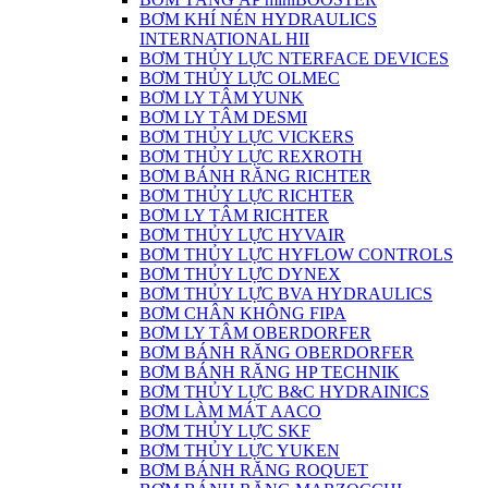
BƠM KHÍ NÉN HYDRAULICS
INTERNATIONAL HII
BƠM THỦY LỰC NTERFACE DEVICES
BƠM THỦY LỰC OLMEC
BƠM LY TÂM YUNK
BƠM LY TÂM DESMI
BƠM THỦY LỰC VICKERS
BƠM THỦY LỰC REXROTH
BƠM BÁNH RĂNG RICHTER
BƠM THỦY LỰC RICHTER
BƠM LY TÂM RICHTER
BƠM THỦY LỰC HYVAIR
BƠM THỦY LỰC HYFLOW CONTROLS
BƠM THỦY LỰC DYNEX
BƠM THỦY LỰC BVA HYDRAULICS
BƠM CHÂN KHÔNG FIPA
BƠM LY TÂM OBERDORFER
BƠM BÁNH RĂNG OBERDORFER
BƠM BÁNH RĂNG HP TECHNIK
BƠM THỦY LỰC B&C HYDRAINICS
BƠM LÀM MÁT AACO
BƠM THỦY LỰC SKF
BƠM THỦY LỰC YUKEN
BƠM BÁNH RĂNG ROQUET