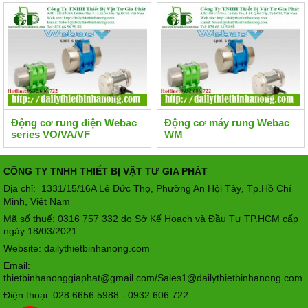
Động cơ rung điện Webac
Động cơ máy rung Webac
series VO/VA/VF
WM
CÔNG TY TNHH THIẾT BỊ VẬT TƯ GIA PHÁT
Địa chỉ: 1331/15/16A Lê Đức Thọ, Phường An Hội Tây
Tp.Hồ Chí
,
Minh, Việt Nam
Mã số thuế: 0316 757 332 do Sở Kế Hoạch và Đầu Tư TP.HCM cấp
ngày 18/03/2021.
Website: dailythietbinhanong.com
Email:
thietbinhanonggiaphat@gmail.com/Sales1@dailythietbinhanong.com
Điện thoại: 028 6656 5988 - 0932 606 722