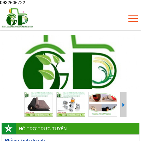
0932606722
HỖ TRỢ TRỰC TUYẾN
Phòng kinh doanh