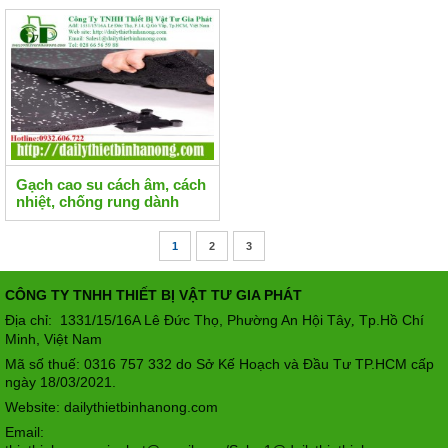
Gạch cao su cách âm, cách
nhiệt, chống rung dành
cho phòng gym, phòng thể
dục đa năng
1
2
3
CÔNG TY TNHH THIẾT BỊ VẬT TƯ GIA PHÁT
Địa chỉ: 1331/15/16A Lê Đức Thọ, Phường An Hội Tây
Tp.Hồ Chí
,
Minh, Việt Nam
Mã số thuế: 0316 757 332 do Sở Kế Hoạch và Đầu Tư TP.HCM cấp
ngày 18/03/2021.
Website: dailythietbinhanong.com
Email: