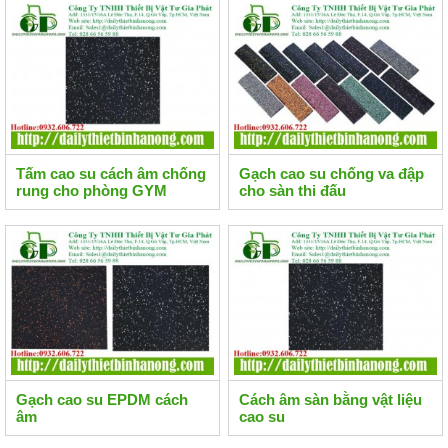
Tấm cao su cách âm chống
Gạch cao su chống va đập
rung cho phòng GYM
cho sàn thi đấu
Gạch cao su EPDM cách
Cách âm sàn bằng vật liệu
âm
cao su