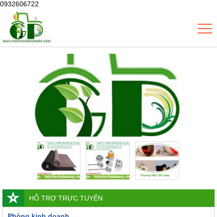
0932606722
HỖ TRỢ TRỰC TUYẾN
Phòng kinh doanh