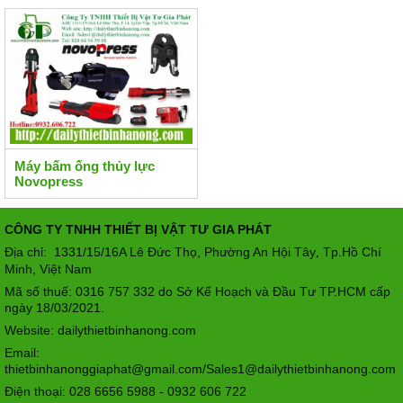
Máy bấm ống thủy lực
Novopress
CÔNG TY TNHH THIẾT BỊ VẬT TƯ GIA PHÁT
Địa chỉ: 1331/15/16A Lê Đức Thọ, Phường An Hội Tây
Tp.Hồ Chí
,
Minh, Việt Nam
Mã số thuế: 0316 757 332 do Sở Kế Hoạch và Đầu Tư TP.HCM cấp
ngày 18/03/2021.
Website: dailythietbinhanong.com
Email:
thietbinhanonggiaphat@gmail.com/Sales1@dailythietbinhanong.com
Điện thoại: 028 6656 5988 - 0932 606 722