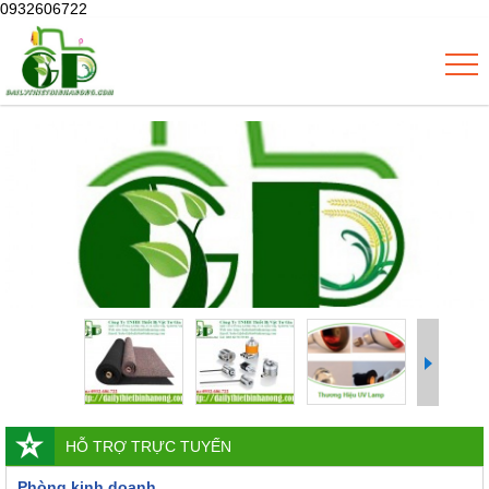
0932606722
HỖ TRỢ TRỰC TUYẾN
Phòng kinh doanh