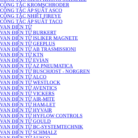
CÔNG TẮC KROMSCHRODER
CÔNG TẮC ÁP SUẤT ASCO
CÔNG TẮC NHIỆT FIREYE
CÔNG TẮC ÁP SUẤT TACO
VAN ĐIỆN TỪ
VAN ĐIỆN TỪ BURKERT
VAN ĐIỆN TỪ ISLIKER MAGNETE
VAN ĐIỆN TỪ GEEPLUS
VAN ĐIỆN TỪ AB TRASMISSIONI
VAN ĐIỆN TỪ KTN
VAN ĐIỆN TỪ EVIAN
VAN ĐIỆN TỪ AZ PNEUMATICA
VAN ĐIỆN TỪ BUSCHJOST - NORGREN
VAN ĐIỆN TỪ ALCO
VAN ĐIỆN TỪ WESTLOCK
VAN ĐIỆN TỪ AVENTICS
VAN ĐIỆN TỪ VICKERS
VAN ĐIỆN TỪ AIR-MITE
VAN ĐIỆN TỪ HAM-LET
VAN ĐIỆN TỪ HYVAIR
VAN ĐIỆN TỪ HYFLOW CONTROLS
VAN ĐIỆN TỪ GOULD
VAN ĐIỆN TỪ BC-SYSTEMTECHNIK
VAN ĐIỆN TỪ SCHMALZ
VAN ĐIỆN TỪ AUSCO