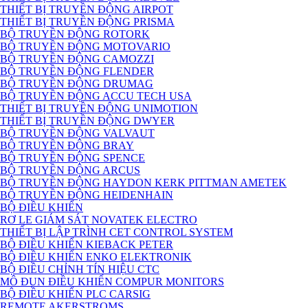
THIẾT BỊ TRUYỀN ĐỘNG AIRPOT
THIẾT BỊ TRUYỀN ĐỘNG PRISMA
BỘ TRUYỀN ĐỘNG ROTORK
BỘ TRUYỀN ĐỘNG MOTOVARIO
BỘ TRUYỀN ĐỘNG CAMOZZI
BỘ TRUYỀN ĐỘNG FLENDER
BỘ TRUYỀN ĐỘNG DRUMAG
BỘ TRUYỀN ĐỘNG ACCU TECH USA
THIẾT BỊ TRUYỀN ĐỘNG UNIMOTION
THIẾT BỊ TRUYỀN ĐỘNG DWYER
BỘ TRUYỀN ĐỘNG VALVAUT
BỘ TRUYỀN ĐỘNG BRAY
BỘ TRUYỀN ĐỘNG SPENCE
BỘ TRUYỀN ĐỘNG ARCUS
BỘ TRUYỀN ĐỘNG HAYDON KERK PITTMAN AMETEK
BỘ TRUYỀN ĐỘNG HEIDENHAIN
BỘ ĐIỀU KHIỂN
RƠ LE GIÁM SÁT NOVATEK ELECTRO
THIẾT BỊ LẬP TRÌNH CET CONTROL SYSTEM
BỘ ĐIỀU KHIỂN KIEBACK PETER
BỘ ĐIỀU KHIỂN ENKO ELEKTRONIK
BỘ ĐIỀU CHỈNH TÍN HIỆU CTC
MÔ ĐUN ĐIỀU KHIỂN COMPUR MONITORS
BỘ ĐIỀU KHIỂN PLC CARSIG
REMOTE AKERSTROMS