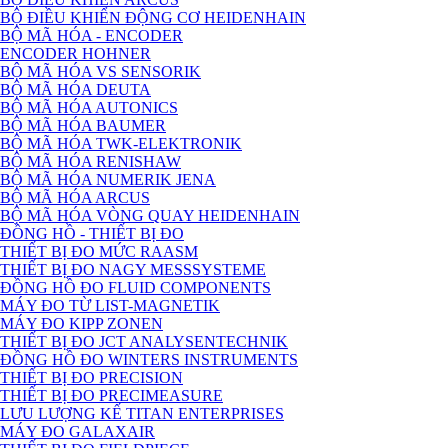
BỘ ĐIỀU KHIỂN ĐỘNG CƠ HEIDENHAIN
BỘ MÃ HÓA - ENCODER
ENCODER HOHNER
BỘ MÃ HÓA VS SENSORIK
BỘ MÃ HÓA DEUTA
BỘ MÃ HÓA AUTONICS
BỘ MÃ HÓA BAUMER
BỘ MÃ HÓA TWK-ELEKTRONIK
BỘ MÃ HÓA RENISHAW
BỘ MÃ HÓA NUMERIK JENA
BỘ MÃ HÓA ARCUS
BỘ MÃ HÓA VÒNG QUAY HEIDENHAIN
ĐỒNG HỒ - THIẾT BỊ ĐO
THIẾT BỊ ĐO MỨC RAASM
THIẾT BỊ ĐO NAGY MESSSYSTEME
ĐỒNG HỒ ĐO FLUID COMPONENTS
MÁY ĐO TỪ LIST-MAGNETIK
MÁY ĐO KIPP ZONEN
THIẾT BỊ ĐO JCT ANALYSENTECHNIK
ĐỒNG HỒ ĐO WINTERS INSTRUMENTS
THIẾT BỊ ĐO PRECISION
THIẾT BỊ ĐO PRECIMEASURE
LƯU LƯỢNG KẾ TITAN ENTERPRISES
MÁY ĐO GALAXAIR