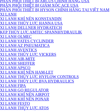
PHÂN PHỐI THIẾT BỊ ARCUS CHÍNH HÃNG USA
PHÂN PHỐI THIẾT BỊ GIẢM XÓC ACE USA
PHÂN PHỐI THIẾT BỊ HYSON CHÍNH HÃNG TẠI VIỆT NAM
XI LANH
XI LANH KHÍ NÉN KONSTANDIN
XI LANH THỦY LỰC HANNA USA
XI LANH DELLNER HYDRATECH
KẸP THỦY LỰC AMTEC SPANNHYDRAULIK
XI LANH OLMEC
XI LANH YATES CYCLINDER
XI LANH AZ PNEUMATICA
XI LANH AVENTICS
XI LANH THỦY LỰC VICKERS
XI LANH AIR-MITE
XI LANH SHEFFER
XI LANH APSCO
XI LANH KHÍ NÉN HAM-LET
XI LANH THỦY LỰC HYFLOW CONTROLS
XI LANH THỦY LỰC BVA HYDRAULICS
XI LANH FIPA
XI LANH GO REGULATOR
XI LANH KHÍ NÉN AIRPOT
XI LANH KHÍ NÉN PONAR
XI LANH FESTO
XI LANH THỦY LỰC ATOS