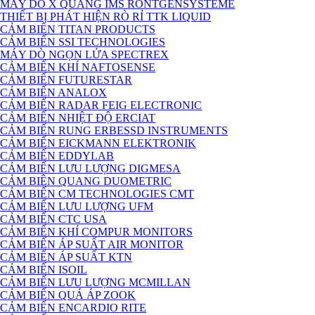
MÁY DÒ X QUANG IMS RONTGENSYSTEME
THIẾT BỊ PHÁT HIỆN RÒ RỈ TTK LIQUID
CẢM BIẾN TITAN PRODUCTS
CẢM BIẾN SSI TECHNOLOGIES
MÁY DÒ NGỌN LỬA SPECTREX
CẢM BIẾN KHÍ NAFTOSENSE
CẢM BIẾN FUTURESTAR
CẢM BIẾN ANALOX
CẢM BIẾN RADAR FEIG ELECTRONIC
CẢM BIẾN NHIỆT ĐỘ ERCIAT
CẢM BIẾN RUNG ERBESSD INSTRUMENTS
CẢM BIẾN EICKMANN ELEKTRONIK
CẢM BIẾN EDDYLAB
CẢM BIẾN LƯU LƯỢNG DIGMESA
CẢM BIÊN QUANG DUOMETRIC
CẢM BIẾN CM TECHNOLOGIES CMT
CẢM BIẾN LƯU LƯỢNG UFM
CẢM BIẾN CTC USA
CẢM BIẾN KHÍ COMPUR MONITORS
CẢM BIẾN ÁP SUẤT AIR MONITOR
CẢM BIẾN ÁP SUẤT KTN
CẢM BIẾN ISOIL
CẢM BIẾN LƯU LƯỢNG MCMILLAN
CẢM BIẾN QUÁ ÁP ZOOK
CẢM BIẾN ENCARDIO RITE