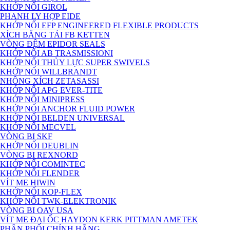
KHỚP NỐI GIROL
PHANH LY HỢP EIDE
KHỚP NỐI EFP ENGINEERED FLEXIBLE PRODUCTS
XÍCH BĂNG TẢI FB KETTEN
VÒNG ĐỆM EPIDOR SEALS
KHỚP NỐI AB TRASMISSIONI
KHỚP NỐI THỦY LỰC SUPER SWIVELS
KHỚP NỐI WILLBRANDT
NHÔNG XÍCH ZETASASSI
KHỚP NỐI APG EVER-TITE
KHỚP NỐI MINIPRESS
KHỚP NỐI ANCHOR FLUID POWER
KHỚP NỐI BELDEN UNIVERSAL
KHỚP NỐI MECVEL
VÒNG BI SKF
KHỚP NỐI DEUBLIN
VÒNG BI REXNORD
KHỚP NỐI COMINTEC
KHỚP NỐI FLENDER
VÍT ME HIWIN
KHỚP NỐI KOP-FLEX
KHỚP NỐI TWK-ELEKTRONIK
VÒNG BI OAV USA
VÍT ME ĐAI ỐC HAYDON KERK PITTMAN AMETEK
PHÂN PHỐI CHÍNH HÃNG