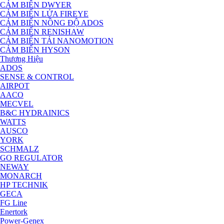
CẢM BIẾN DWYER
CẢM BIẾN LỬA FIREYE
CẢM BIẾN NỒNG ĐỘ ADOS
CẢM BIẾN RENISHAW
CẢM BIẾN TẢI NANOMOTION
CẢM BIẾN HYSON
Thương Hiệu
ADOS
SENSE & CONTROL
AIRPOT
AACO
MECVEL
B&C HYDRAINICS
WATTS
AUSCO
YORK
SCHMALZ
GO REGULATOR
NEWAY
MONARCH
HP TECHNIK
GECA
FG Line
Enertork
Power-Genex