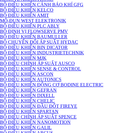
BỘ ĐIỀU KHIỂN CẢNH BÁO KHÍ GFG
BỘ ĐIỀU KHIỂN KELCO
BỘ ĐIỀU KHIỂN AMIT
MÔ-ĐUN WEST ELEKTRONIK
BỘ ĐIỀU KHIỂN PLC ABLY
BỘ ĐỊNH VỊ FLOWSERVE PMV
BỘ ĐIỀU KHIỂN BAUMULLER
BỘ CHUYỂN ĐỔI ÁP SUẤT HYDAC
BỘ ĐIỀU KHIỂN BIN DICATOR
BỘ ĐIỀU KHIỂN INDUSTRIETECHNIK
BỘ ĐIỀU KHIỂN MJK
BỘ ĐIỀU CHỈNH ÁP SUẤT AUSCO
BỘ ĐIỀU KHIỂN SENSE & CONTROL
BỘ ĐIỀU KHIỂN ASCON
BỘ ĐIỀU KHIỂN AUTONICS
BỘ ĐIỀU KHIỂN ĐỘNG CƠ BODINE ELECTRIC
BỘ ĐIỀU KHIỂN GEFRAN
BỘ ĐIỀU KHIỂN DIXELL
BỘ ĐIỀU KHIỂN CHELIC
BỘ ĐIỀU KHIỂN ĐẦU ĐỐT FIREYE
BỘ ĐIỀU KHIỂN SPARTAN
BỘ ĐIÊU CHỈNH ÁP SUẤT SPENCE
BỘ ĐIỀU KHIỂN NANOMOTION
BỘ ĐIỀU KHIỂN GALIL
BỘ ĐIỀU KHIỂN ARCUS