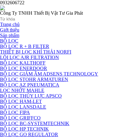
0932606722
Công Ty TNHH Thiết Bị Vật Tư Gia Phát
Trang chủ
Giới thiệu
Sản phẩm
BỘ LỌC
BỘ LỌC R + B FILTER
THIẾT BỊ LỌC KHÍ THẢI NORFI
LÕI LỌC AJR FILTRATION
BỘ LỌC KALTHOFF
BỘ LỌC ENERDOOR
BỘ LỌC GIẢM ÂM ADSENS TECHNOLOGY
BỘ LỌC STOHR ARMATUREN
BỘ LỌC AZ PNEUMATICA
LỌC NHỚT MAHLE
BỘ LỌC THỦY LỰC APSCO
BỘ LỌC HAM-LET
BỘ LỌC LANSDALE
BỘ LỌC FIPA
BỘ LỌC GRIFFCO
BỘ LỌC BC-SYSTEMTECHNIK
BỘ LỌC HP TECHNIK
BỘ LỌC GO REGULATOR