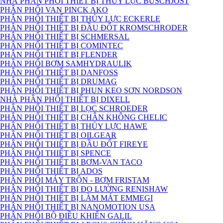
NHÀ PHÂN PHỐI THIẾT BỊ THỦY LỰC BUSCHJOST
PHÂN PHỐI VAN PINCK AKO
PHÂN PHỐI THIẾT BỊ THỦY LỰC ECKERLE
PHÂN PHỐI THIẾT BỊ ĐẦU ĐỐT KROMSCHRODER
PHÂN PHỐI THIẾT BỊ SCHMERSAL
PHÂN PHỐI THIẾT BỊ COMINTEC
PHÂN PHỐI THIẾT BỊ FLENDER
PHÂN PHỐI BƠM SAMHYDRAULIK
PHÂN PHỐI THIẾT BỊ DANFOSS
PHÂN PHỐI THIẾT BỊ DRUMAG
PHÂN PHỐI THIẾT BỊ PHUN KEO SƠN NORDSON
NHÀ PHÂN PHỐI THIẾT BỊ DIXELL
PHÂN PHỐI THIẾT BỊ LỌC SCHROEDER
PHÂN PHỐI THIẾT BỊ CHÂN KHÔNG CHELIC
PHÂN PHỐI THIẾT BỊ THỦY LỰC HAWE
PHÂN PHỐI THIẾT BỊ OILGEAR
PHÂN PHỐI THIẾT BỊ ĐẦU ĐỐT FIREYE
PHÂN PHỖI THIẾT BỊ SPENCE
PHÂN PHỐI THIẾT BỊ BƠM-VAN TACO
PHÂN PHỐI THIẾT BỊ ADOS
PHÂN PHỐI MÁY TRỘN - BƠM FRISTAM
PHÂN PHỐI THIẾT BỊ ĐO LƯỜNG RENISHAW
PHÂN PHỐI THIẾT BỊ LÀM MÁT EMMEGI
PHÂN PHỐI THIẾT BỊ NANOMOTION USA
PHÂN PHỐI BỘ ĐIỀU KHIỂN GALIL