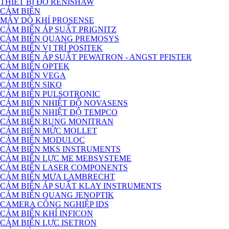
THIẾT BỊ ĐO RENISHAW
CẢM BIẾN
MÁY DÒ KHÍ PROSENSE
CẢM BIẾN ÁP SUẤT PRIGNITZ
CẢM BIẾN QUANG PREMOSYS
CẢM BIẾN VỊ TRÍ POSITEK
CẢM BIẾN ÁP SUẤT PEWATRON - ANGST PFISTER
CẢM BIẾN OPTEK
CẢM BIẾN VEGA
CẢM BIẾN SIKO
CẢM BIẾN PULSOTRONIC
CẢM BIẾN NHIỆT ĐỘ NOVASENS
CẢM BIẾN NHIỆT ĐỘ TEMPCO
CẢM BIẾN RUNG MONITRAN
CẢM BIẾN MỨC MOLLET
CẢM BIẾN MODULOC
CẢM BIẾN MKS INSTRUMENTS
CẢM BIẾN LỰC ME MEBSYSTEME
CẢM BIẾN LASER COMPONENTS
CẢM BIẾN MƯA LAMBRECHT
CẢM BIẾN ÁP SUẤT KLAY INSTRUMENTS
CẢM BIẾN QUANG JENOPTIK
CAMERA CÔNG NGHIỆP IDS
CẢM BIẾN KHÍ INFICON
CẢM BIẾN LỰC ISETRON