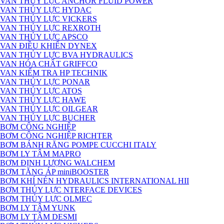
VAN THỦY LỰC ANCHOR FLUID POWER
VAN THỦY LỰC HYDAC
VAN THỦY LỰC VICKERS
VAN THỦY LỰC REXROTH
VAN THỦY LỰC APSCO
VAN ĐIỀU KHIỂN DYNEX
VAN THỦY LỰC BVA HYDRAULICS
VAN HÓA CHẤT GRIFFCO
VAN KIỂM TRA HP TECHNIK
VAN THỦY LỰC PONAR
VAN THỦY LỰC ATOS
VAN THỦY LỰC HAWE
VAN THỦY LỰC OILGEAR
VAN THỦY LỰC BUCHER
BƠM CÔNG NGHIỆP
BƠM CÔNG NGHIỆP RICHTER
BƠM BÁNH RĂNG POMPE CUCCHI ITALY
BƠM LY TÂM MAPRO
BƠM ĐỊNH LƯỢNG WALCHEM
BƠM TĂNG ÁP miniBOOSTER
BƠM KHÍ NÉN HYDRAULICS INTERNATIONAL HII
BƠM THỦY LỰC NTERFACE DEVICES
BƠM THỦY LỰC OLMEC
BƠM LY TÂM YUNK
BƠM LY TÂM DESMI