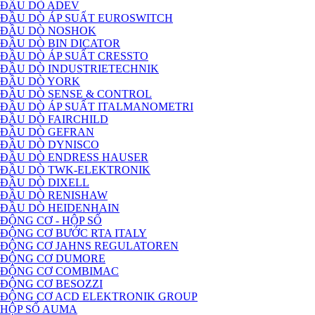
ĐẦU DÒ ADEV
ĐẦU DÒ ÁP SUẤT EUROSWITCH
ĐẦU DÒ NOSHOK
ĐẦU DÒ BIN DICATOR
ĐẦU DÒ ÁP SUẤT CRESSTO
ĐẦU DÒ INDUSTRIETECHNIK
ĐẦU DÒ YORK
ĐẦU DÒ SENSE & CONTROL
ĐẦU DÒ ÁP SUẤT ITALMANOMETRI
ĐẦU DÒ FAIRCHILD
ĐẦU DÒ GEFRAN
ĐẦU DÒ DYNISCO
ĐẦU DÒ ENDRESS HAUSER
ĐẦU DÒ TWK-ELEKTRONIK
ĐẦU DÒ DIXELL
ĐẦU DÒ RENISHAW
ĐẦU DÒ HEIDENHAIN
ĐỘNG CƠ - HỘP SỐ
ĐỘNG CƠ BƯỚC RTA ITALY
ĐỘNG CƠ JAHNS REGULATOREN
ĐỘNG CƠ DUMORE
ĐỘNG CƠ COMBIMAC
ĐỘNG CƠ BESOZZI
ĐỘNG CƠ ACD ELEKTRONIK GROUP
HỘP SỐ AUMA