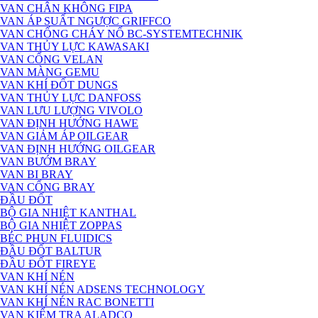
VAN CHÂN KHÔNG FIPA
VAN ÁP SUẤT NGƯỢC GRIFFCO
VAN CHỐNG CHÁY NỔ BC-SYSTEMTECHNIK
VAN THỦY LỰC KAWASAKI
VAN CỔNG VELAN
VAN MÀNG GEMU
VAN KHÍ ĐỐT DUNGS
VAN THỦY LỰC DANFOSS
VAN LƯU LƯỢNG VIVOLO
VAN ĐỊNH HƯỚNG HAWE
VAN GIẢM ÁP OILGEAR
VAN ĐỊNH HƯỚNG OILGEAR
VAN BƯỚM BRAY
VAN BI BRAY
VAN CỔNG BRAY
ĐẦU ĐỐT
BỘ GIA NHIỆT KANTHAL
BỘ GIA NHIỆT ZOPPAS
BÉC PHUN FLUIDICS
ĐẦU ĐỐT BALTUR
ĐẦU ĐỐT FIREYE
VAN KHÍ NÉN
VAN KHÍ NÉN ADSENS TECHNOLOGY
VAN KHÍ NÉN RAC BONETTI
VAN KIỂM TRA ALADCO