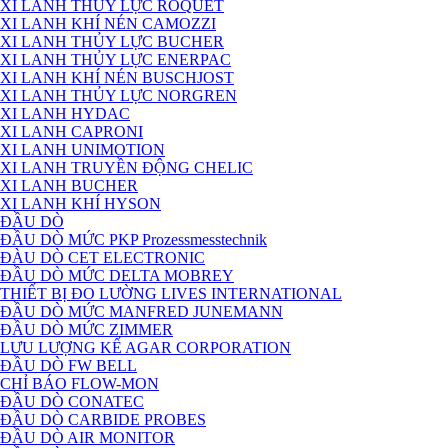
XI LANH THỦY LỰC ROQUET
XI LANH KHÍ NÉN CAMOZZI
XI LANH THỦY LỰC BUCHER
XI LANH THỦY LỰC ENERPAC
XI LANH KHÍ NÉN BUSCHJOST
XI LANH THỦY LỰC NORGREN
XI LANH HYDAC
XI LANH CAPRONI
XI LANH UNIMOTION
XI LANH TRUYỀN ĐỘNG CHELIC
XI LANH BUCHER
XI LANH KHÍ HYSON
ĐẦU DÒ
ĐẦU DÒ MỨC PKP Prozessmesstechnik
ĐÀU DÒ CET ELECTRONIC
ĐẦU DÒ MỨC DELTA MOBREY
THIẾT BỊ ĐO LƯỜNG LIVES INTERNATIONAL
ĐẦU DÒ MỨC MANFRED JUNEMANN
ĐẦU DÒ MỨC ZIMMER
LƯU LƯỢNG KẾ AGAR CORPORATION
ĐẦU DÒ FW BELL
CHỈ BÁO FLOW-MON
ĐẦU DÒ CONATEC
ĐẦU DÒ CARBIDE PROBES
ĐẦU DÒ AIR MONITOR