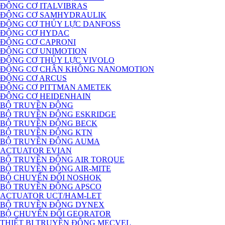
ĐỘNG CƠ ITALVIBRAS
ĐỘNG CƠ SAMHYDRAULIK
ĐỘNG CƠ THỦY LỰC DANFOSS
ĐỘNG CƠ HYDAC
ĐỘNG CƠ CAPRONI
ĐỘNG CƠ UNIMOTION
ĐỘNG CƠ THỦY LỰC VIVOLO
ĐỘNG CƠ CHÂN KHÔNG NANOMOTION
ĐỘNG CƠ ARCUS
ĐỘNG CƠ PITTMAN AMETEK
ĐỘNG CƠ HEIDENHAIN
BỘ TRUYỀN ĐỘNG
BỘ TRUYỀN ĐỘNG ESKRIDGE
BỘ TRUYỀN ĐỘNG BECK
BỘ TRUYỀN ĐỘNG KTN
BỘ TRUYỀN ĐỘNG AUMA
ACTUATOR EVIAN
BỘ TRUYỀN ĐỘNG AIR TORQUE
BỘ TRUYỀN ĐỘNG AIR-MITE
BỘ CHUYỂN ĐỔI NOSHOK
BỘ TRUYỀN ĐỘNG APSCO
ACTUATOR UCT/HAM-LET
BỘ TRUYỀN ĐỘNG DYNEX
BỘ CHUYỂN ĐỔI GEORATOR
THIẾT BỊ TRUYỀN ĐỘNG MECVEL