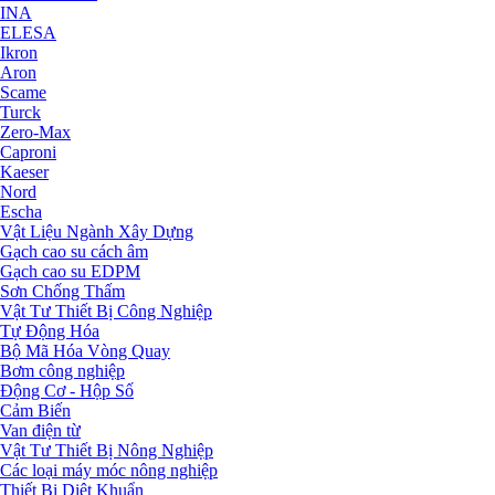
INA
ELESA
Ikron
Aron
Scame
Turck
Zero-Max
Caproni
Kaeser
Nord
Escha
Vật Liệu Ngành Xây Dựng
Gạch cao su cách âm
Gạch cao su EDPM
Sơn Chống Thấm
Vật Tư Thiết Bị Công Nghiệp
Tự Động Hóa
Bộ Mã Hóa Vòng Quay
Bơm công nghiệp
Động Cơ - Hộp Số
Cảm Biến
Van điện từ
Vật Tư Thiết Bị Nông Nghiệp
Các loại máy móc nông nghiệp
Thiết Bị Diệt Khuẩn