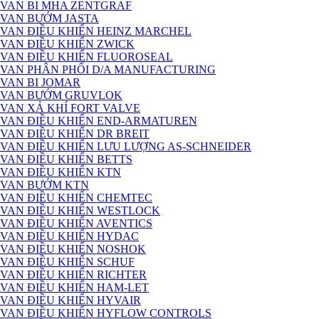
VAN BI MHA ZENTGRAF
VAN BƯỚM JASTA
VAN ĐIỀU KHIỂN HEINZ MARCHEL
VAN ĐIỀU KHIỂN ZWICK
VAN ĐIỀU KHIỂN FLUOROSEAL
VAN PHÂN PHỐI D/A MANUFACTURING
VAN BI JOMAR
VAN BƯỚM GRUVLOK
VAN XẢ KHÍ FORT VALVE
VAN ĐIỀU KHIỂN END-ARMATUREN
VAN ĐIỀU KHIỂN DR BREIT
VAN ĐIỀU KHIỂN LƯU LƯỢNG AS-SCHNEIDER
VAN ĐIỀU KHIỂN BETTS
VAN ĐIỀU KHIỂN KTN
VAN BƯỚM KTN
VAN ĐIỀU KHIỂN CHEMTEC
VAN ĐIỀU KHIỂN WESTLOCK
VAN ĐIỀU KHIỂN AVENTICS
VAN ĐIỀU KHIỂN HYDAC
VAN ĐIỀU KHIỂN NOSHOK
VAN ĐIỀU KHIỂN SCHUF
VAN ĐIỀU KHIỂN RICHTER
VAN ĐIỀU KHIỂN HAM-LET
VAN ĐIỀU KHIỂN HYVAIR
VAN ĐIỀU KHIỂN HYFLOW CONTROLS