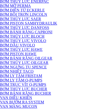
BƠM THỦY LỰC ENERPAC
BƠM MỠ PERMA
BƠM ĐIỆN TỪ ECKERLE
BƠM BÔI TRƠN LINCOLN
BƠM THỦY LỰC SAER
BƠM PISTON SAMHYDRAULIK
BƠM THỦY LỰC DANFOSS
BƠM BÁNH RĂNG CAPRONI
BƠM THỦY LỰC BLOCH
BƠM THỦY LỰC VIVOLO
BƠM DẦU VIVOLO
BƠM THỦY LỰC HAWE
BƠM PISTON HAWE
BƠM BÁNH RĂNG OILGEAR
BƠM THỦY LỰC OILGEAR
BƠM NGƯNG TỤ SPENCE
BƠM NHIỆT TACO
BƠM LY TÂM FRISTAM
BƠM LY TÂM Q-PUMPS
BƠM TRỤC VÍT Q-PUMPS
BƠM THỦY LỰC BUCHER
BƠM BÁNH RĂNG BUCHER
VAN ĐIỀU KHIỂN
VAN BƯỚM RA SYSTEM
VAN MÀNG MUCON