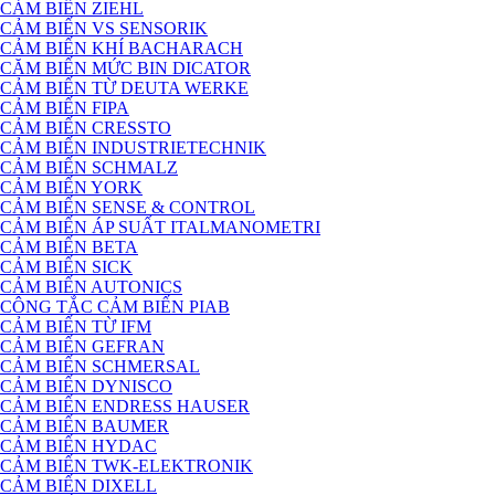
CẢM BIẾN ZIEHL
CẢM BIẾN VS SENSORIK
CẢM BIẾN KHÍ BACHARACH
CĂM BIẾN MỨC BIN DICATOR
CẢM BIẾN TỪ DEUTA WERKE
CẢM BIẾN FIPA
CẢM BIẾN CRESSTO
CẢM BIẾN INDUSTRIETECHNIK
CẢM BIẾN SCHMALZ
CẢM BIẾN YORK
CẢM BIẾN SENSE & CONTROL
CẢM BIẾN ÁP SUẤT ITALMANOMETRI
CẢM BIẾN BETA
CẢM BIẾN SICK
CẢM BIẾN AUTONICS
CÔNG TẮC CẢM BIẾN PIAB
CẢM BIẾN TỪ IFM
CẢM BIẾN GEFRAN
CẢM BIẾN SCHMERSAL
CẢM BIẾN DYNISCO
CẢM BIẾN ENDRESS HAUSER
CẢM BIẾN BAUMER
CẢM BIẾN HYDAC
CẢM BIẾN TWK-ELEKTRONIK
CẢM BIẾN DIXELL