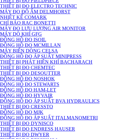
THIẾT BỊ ĐO FIELDPIECE
THIẾT BỊ ĐO ELECTRO TECHNIC
MÁY ĐO ĐỘ ẨM DELMHORST
NHIỆT KẾ COMARK
CHỈ BÁO RAC BONETTI
MÁY ĐO LƯU LƯỢNG AIR MONITOR
MÁY DÒ KHÍ GFG
ĐỒNG HỒ ĐO ISOIL
ĐỒNG HỒ ĐO MCMILLAN
MÁY BIẾN DÒNG CELSA
ĐỒNG HỒ ĐO ÁP SUẤT MINIPRESS
THIẾT BỊ PHÁT HIỆN KHÍ BACHARACH
THIẾT BỊ ĐO CHEMTEC
THIẾT BỊ ĐO DESOUTTER
ĐỒNG HỒ ĐO NOSHOK
ĐỒNG HỒ ĐO STEWARTS
ĐỒNG HỒ ĐO HAM-LET
ĐỒNG HỒ ĐO HYVAIR
ĐỒNG HỒ ĐO ÁP SUẤT BVA HYDRAULICS
THIẾT BỊ ĐO CRESSTO
ĐỒNG HỒ ĐO MJK
ĐỒNG HỒ ĐO ÁP SUẤT ITALMANOMETRI
THIẾT BỊ ĐO DYNISCO
THIẾT BỊ ĐO ENDRESS HAUSER
THIẾT BỊ ĐO DWYER