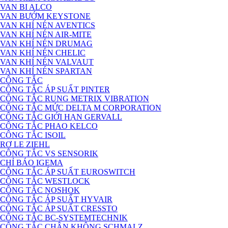
VAN BI ALCO
VAN BƯỚM KEYSTONE
VAN KHÍ NÉN AVENTICS
VAN KHÍ NÉN AIR-MITE
VAN KHÍ NÉN DRUMAG
VAN KHÍ NÉN CHELIC
VAN KHÍ NÉN VALVAUT
VAN KHÍ NÉN SPARTAN
CÔNG TẮC
CÔNG TẮC ÁP SUẤT PINTER
CÔNG TẮC RUNG METRIX VIBRATION
CÔNG TẮC MỨC DELTA M CORPORATION
CÔNG TẮC GIỚI HẠN GERVALL
CÔNG TẮC PHAO KELCO
CÔNG TẮC ISOIL
RƠ LE ZIEHL
CÔNG TẮC VS SENSORIK
CHỈ BÁO IGEMA
CÔNG TẮC ÁP SUẤT EUROSWITCH
CÔNG TẮC WESTLOCK
CÔNG TẮC NOSHOK
CÔNG TẮC ÁP SUẤT HYVAIR
CÔNG TẮC ÁP SUẤT CRESSTO
CÔNG TẮC BC-SYSTEMTECHNIK
CÔNG TẮC CHÂN KHÔNG SCHMALZ