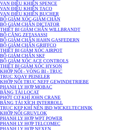
VAN ĐIỀU KHIỂN SPENCE
VAN ĐIỀU KHIỂN TACO
VAN ĐIỀU KHIỂN BUCHER
BỘ GIẢM XÓC-GIẢM CHẤN
BỘ GIẢM CHẤN DICTATOR
THIẾT BỊ GIẢM CHẤN WILLBRANDT
BỘ CĂNG ZETASASSI
BỘ GIẢM CHẤN HAHN GASFEDERN
BỘ GIẢM CHẤN GRIFFCO
THIẾT BỊ GIẢM XÓC AIRPOT
BỘ GIẢM CHẤN SKF
BỘ GIẢM XÓC ACE CONTROLS
THIẾT BỊ GIẢM XÓC HYSON
KHỚP NỐI - VÒNG BI - TRỤC
TRỤC XOAY PEISELER
KHỚP NỐI TRỤC NEFF GEWINDETRIEBE
PHANH LY HỢP MOBAC
BĂNG TẢI LOCAT
PHỚT CƠ KHÍ JOHN CRANE
BĂNG TẢI XÍCH INTERROLL
TRỤC KẸP KHÍ NÉN IBD WICKELTECHNIK
KHỚP NỐI GRUVLOK
PHANH LY HỢP WPT POWER
PHANH LY HỢP TELCOMEC
PHANH LY HỢP NEXEN