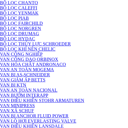
BỘ LỌC CHANTO
BỘ LỌC CALEFFI
BỘ LỌC YENMAK
BỘ LỌC PIAB
BỘ LỌC FAIRCHILD
BỘ LỌC NORGREN
BỘ LỌC DRUMAG
BỘ LỌC HYDAC
BỘ LỌC THỦY LỰC SCHROEDER
BỘ LỌC KHÍ NÉN CHELIC
VAN CÔNG NGHIỆP
VAN CỔNG DAO ORBINOX
VAN HÓA CHẤT ANDRONACO
VAN AN TOÀN MOGEMA
VAN BI AS-SCHNEIDER
VAN GIẢM ÁP BETTS
VAN BI KTN
VAN AN TOÀN NACIONAL
VAN BƯỚM INTERAPP
VAN ĐIỀU KHIỂN STOHR ARMATUREN
VAN MINIPRESS
VAN XẢ SCHUF
VAN BI ANCHOR FLUID POWER
VAN LÒ HƠI EVERLASTING VALVE
VAN ĐIỀU KHIỂN LANSDALE