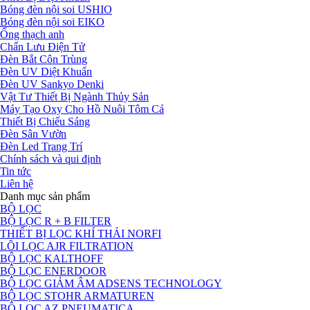
Bóng đèn nội soi USHIO
Bóng đèn nội soi EIKO
Ống thạch anh
Chấn Lưu Điện Tử
Đèn Bắt Côn Trùng
Đèn UV Diệt Khuẩn
Đèn UV Sankyo Denki
Vật Tư Thiết Bị Ngành Thủy Sản
Máy Tạo Oxy Cho Hồ Nuôi Tôm Cá
Thiết Bị Chiếu Sáng
Đèn Sân Vườn
Đèn Led Trang Trí
Chính sách và qui định
Tin tức
Liên hệ
Danh mục sản phẩm
BỘ LỌC
BỘ LỌC R + B FILTER
THIẾT BỊ LỌC KHÍ THẢI NORFI
LÕI LỌC AJR FILTRATION
BỘ LỌC KALTHOFF
BỘ LỌC ENERDOOR
BỘ LỌC GIẢM ÂM ADSENS TECHNOLOGY
BỘ LỌC STOHR ARMATUREN
BỘ LỌC AZ PNEUMATICA