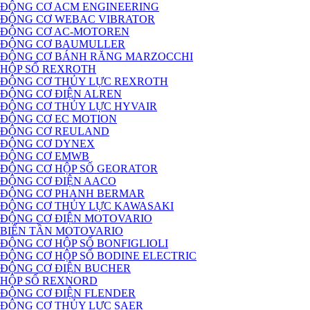
ĐỘNG CƠ ACM ENGINEERING
ĐỘNG CƠ WEBAC VIBRATOR
ĐỘNG CƠ AC-MOTOREN
ĐỘNG CƠ BAUMULLER
ĐỘNG CƠ BÁNH RĂNG MARZOCCHI
HỘP SỐ REXROTH
ĐỘNG CƠ THỦY LỰC REXROTH
ĐỘNG CƠ ĐIỆN ALREN
ĐỘNG CƠ THỦY LỰC HYVAIR
ĐỘNG CƠ EC MOTION
ĐỘNG CƠ REULAND
ĐỘNG CƠ DYNEX
ĐỘNG CƠ EMWB
ĐỘNG CƠ HỘP SỐ GEORATOR
ĐỘNG CƠ ĐIỆN AACO
ĐỘNG CƠ PHANH BERMAR
ĐỘNG CƠ THỦY LỰC KAWASAKI
ĐỘNG CƠ ĐIỆN MOTOVARIO
BIẾN TẦN MOTOVARIO
ĐỘNG CƠ HỘP SỐ BONFIGLIOLI
ĐỘNG CƠ HỘP SỐ BODINE ELECTRIC
ĐỘNG CƠ ĐIỆN BUCHER
HỘP SỐ REXNORD
ĐỘNG CƠ ĐIỆN FLENDER
ĐỘNG CƠ THỦY LỰC SAER