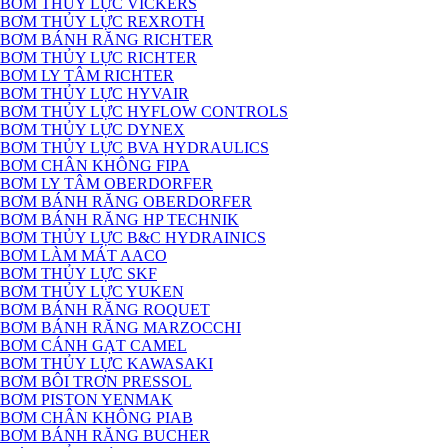
BƠM THỦY LỰC VICKERS
BƠM THỦY LỰC REXROTH
BƠM BÁNH RĂNG RICHTER
BƠM THỦY LỰC RICHTER
BƠM LY TÂM RICHTER
BƠM THỦY LỰC HYVAIR
BƠM THỦY LỰC HYFLOW CONTROLS
BƠM THỦY LỰC DYNEX
BƠM THỦY LỰC BVA HYDRAULICS
BƠM CHÂN KHÔNG FIPA
BƠM LY TÂM OBERDORFER
BƠM BÁNH RĂNG OBERDORFER
BƠM BÁNH RĂNG HP TECHNIK
BƠM THỦY LỰC B&C HYDRAINICS
BƠM LÀM MÁT AACO
BƠM THỦY LỰC SKF
BƠM THỦY LỰC YUKEN
BƠM BÁNH RĂNG ROQUET
BƠM BÁNH RĂNG MARZOCCHI
BƠM CÁNH GẠT CAMEL
BƠM THỦY LỰC KAWASAKI
BƠM BÔI TRƠN PRESSOL
BƠM PISTON YENMAK
BƠM CHÂN KHÔNG PIAB
BƠM BÁNH RĂNG BUCHER