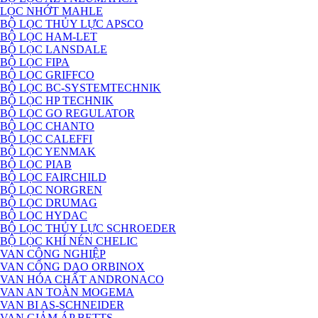
LỌC NHỚT MAHLE
BỘ LỌC THỦY LỰC APSCO
BỘ LỌC HAM-LET
BỘ LỌC LANSDALE
BỘ LỌC FIPA
BỘ LỌC GRIFFCO
BỘ LỌC BC-SYSTEMTECHNIK
BỘ LỌC HP TECHNIK
BỘ LỌC GO REGULATOR
BỘ LỌC CHANTO
BỘ LỌC CALEFFI
BỘ LỌC YENMAK
BỘ LỌC PIAB
BỘ LỌC FAIRCHILD
BỘ LỌC NORGREN
BỘ LỌC DRUMAG
BỘ LỌC HYDAC
BỘ LỌC THỦY LỰC SCHROEDER
BỘ LỌC KHÍ NÉN CHELIC
VAN CÔNG NGHIỆP
VAN CỔNG DAO ORBINOX
VAN HÓA CHẤT ANDRONACO
VAN AN TOÀN MOGEMA
VAN BI AS-SCHNEIDER
VAN GIẢM ÁP BETTS