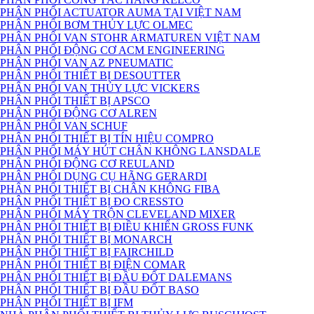
PHÂN PHỐI ACTUATOR AUMA TẠI VIỆT NAM
PHÂN PHỐI BƠM THỦY LỰC OLMEC
PHÂN PHỐI VAN STOHR ARMATUREN VIỆT NAM
PHÂN PHỐI ĐỘNG CƠ ACM ENGINEERING
PHÂN PHỐI VAN AZ PNEUMATIC
PHÂN PHỐI THIẾT BỊ DESOUTTER
PHÂN PHỐI VAN THỦY LỰC VICKERS
PHÂN PHỐI THIẾT BỊ APSCO
PHÂN PHỐI ĐỘNG CƠ ALREN
PHÂN PHỐI VAN SCHUF
PHÂN PHỐI THIẾT BỊ TÍN HIỆU COMPRO
PHÂN PHỐI MÁY HÚT CHÂN KHÔNG LANSDALE
PHÂN PHỐI ĐỘNG CƠ REULAND
PHÂN PHỐI DỤNG CỤ HÃNG GERARDI
PHÂN PHỐI THIẾT BỊ CHÂN KHÔNG FIBA
PHÂN PHỐI THIẾT BỊ ĐO CRESSTO
PHÂN PHỐI MÁY TRỘN CLEVELAND MIXER
PHÂN PHỐI THIẾT BỊ ĐIỀU KHIỂN GROSS FUNK
PHÂN PHỐI THIẾT BỊ MONARCH
PHÂN PHỐI THIẾT BỊ FAIRCHILD
PHÂN PHỐI THIẾT BỊ ĐIỆN COMAR
PHÂN PHỐI THIẾT BỊ ĐẦU ĐỐT DALEMANS
PHÂN PHỐI THIẾT BỊ ĐẦU ĐỐT BASO
PHÂN PHỐI THIẾT BỊ IFM