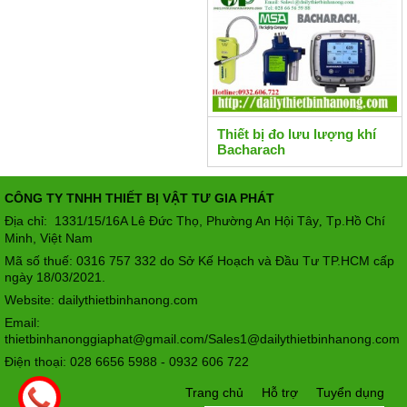
Thiết bị đo lưu lượng khí
Bacharach
CÔNG TY TNHH THIẾT BỊ VẬT TƯ GIA PHÁT
Địa chỉ: 1331/15/16A Lê Đức Thọ, Phường An Hội Tây
Tp.Hồ Chí
,
Minh, Việt Nam
Mã số thuế: 0316 757 332 do Sở Kế Hoạch và Đầu Tư TP.HCM cấp
ngày 18/03/2021.
Website: dailythietbinhanong.com
Email:
thietbinhanonggiaphat@gmail.com/Sales1@dailythietbinhanong.com
Điện thoại: 028 6656 5988 - 0932 606 722
Trang chủ
Hỗ trợ
Tuyển dụng