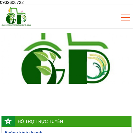
0932606722
HỖ TRỢ TRỰC TUYẾN
Phòng kinh doanh