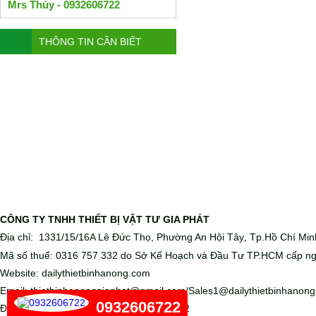
Mrs Thủy - 0932606722
THÔNG TIN CẦN BIẾT
CÔNG TY TNHH THIẾT BỊ VẬT TƯ GIA PHÁT
Địa chỉ: 1331/15/16A Lê Đức Thọ, Phường An Hội Tây
Tp.Hồ Chí Min
,
Mã số thuế: 0316 757 332 do Sở Kế Hoạch và Đầu Tư TP.HCM cấp ng
Website: dailythietbinhanong.com
Email: thietbinhanonggiaphat@gmail.com/Sales1@dailythietbinhanon
0932606722
Điện thoại: 028 6656 5988 - 0932 606 722