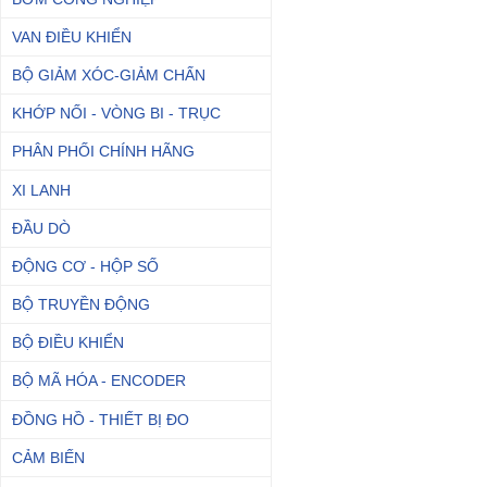
VAN ĐIỀU KHIỂN
BỘ GIẢM XÓC-GIẢM CHẤN
KHỚP NỐI - VÒNG BI - TRỤC
PHÂN PHỐI CHÍNH HÃNG
XI LANH
ĐẦU DÒ
ĐỘNG CƠ - HỘP SỐ
BỘ TRUYỀN ĐỘNG
BỘ ĐIỀU KHIỂN
BỘ MÃ HÓA - ENCODER
ĐỒNG HỒ - THIẾT BỊ ĐO
CẢM BIẾN