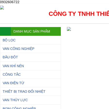
0932606722
CÔNG TY TNHH THIẾ
DANH MỤC SẢN PHẨM
BỘ LỌC
VAN CÔNG NGHIỆP
ĐẦU ĐỐT
VAN KHÍ NÉN
CÔNG TẮC
VAN ĐIỆN TỪ
THIẾT BỊ TRAO ĐỔI NHIỆT
VAN THỦY LỰC
BƠM CÔNG NGHIỆP