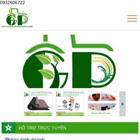
0932606722
HỖ TRỢ TRỰC TUYẾN
Phòng kinh doanh