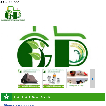
0932606722
HỖ TRỢ TRỰC TUYẾN
Phòng kinh doanh