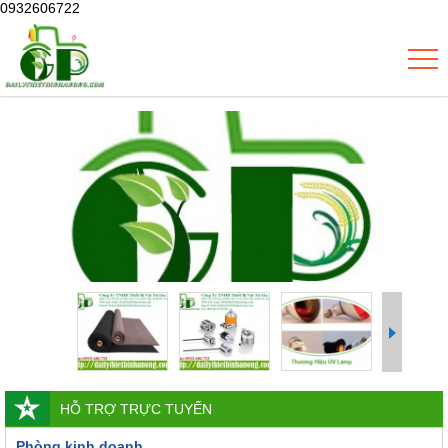
0932606722
HỖ TRỢ TRỰC TUYẾN
Phòng kinh doanh