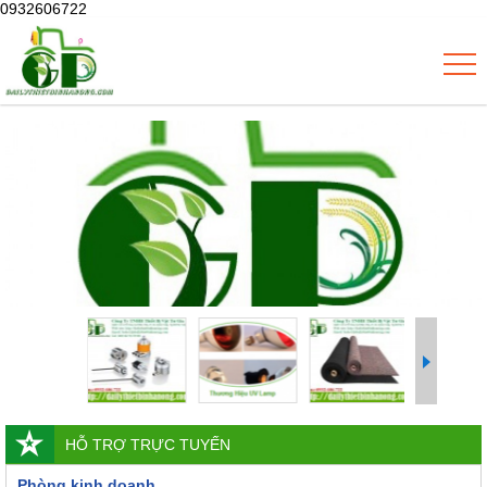
0932606722
HỖ TRỢ TRỰC TUYẾN
Phòng kinh doanh