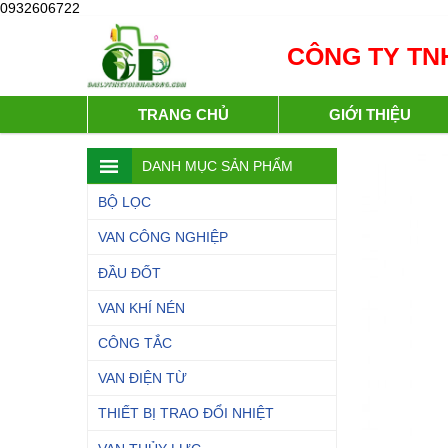
0932606722
CÔNG TY TNH
TRANG CHỦ
GIỚI THIỆU
DANH MỤC SẢN PHẨM
BỘ LỌC
VAN CÔNG NGHIỆP
ĐẦU ĐỐT
VAN KHÍ NÉN
CÔNG TẮC
VAN ĐIỆN TỪ
THIẾT BỊ TRAO ĐỔI NHIỆT