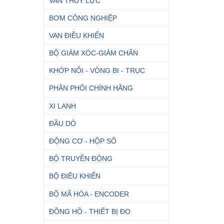
VAN THỦY LỰC
BƠM CÔNG NGHIỆP
VAN ĐIỀU KHIỂN
BỘ GIẢM XÓC-GIẢM CHẤN
KHỚP NỐI - VÒNG BI - TRỤC
PHÂN PHỐI CHÍNH HÃNG
XI LANH
ĐẦU DÒ
ĐỘNG CƠ - HỘP SỐ
BỘ TRUYỀN ĐỘNG
BỘ ĐIỀU KHIỂN
BỘ MÃ HÓA - ENCODER
ĐỒNG HỒ - THIẾT BỊ ĐO