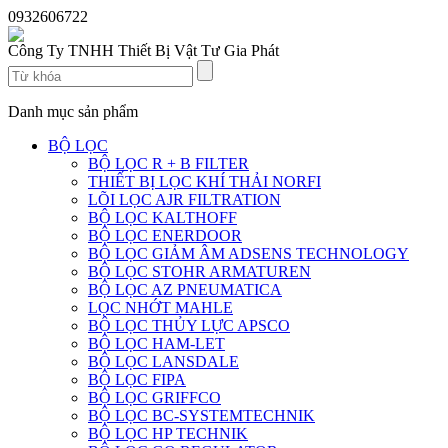
0932606722
Công Ty TNHH Thiết Bị Vật Tư Gia Phát
Danh mục sản phẩm
BỘ LỌC
BỘ LỌC R + B FILTER
THIẾT BỊ LỌC KHÍ THẢI NORFI
LÕI LỌC AJR FILTRATION
BỘ LỌC KALTHOFF
BỘ LỌC ENERDOOR
BỘ LỌC GIẢM ÂM ADSENS TECHNOLOGY
BỘ LỌC STOHR ARMATUREN
BỘ LỌC AZ PNEUMATICA
LỌC NHỚT MAHLE
BỘ LỌC THỦY LỰC APSCO
BỘ LỌC HAM-LET
BỘ LỌC LANSDALE
BỘ LỌC FIPA
BỘ LỌC GRIFFCO
BỘ LỌC BC-SYSTEMTECHNIK
BỘ LỌC HP TECHNIK