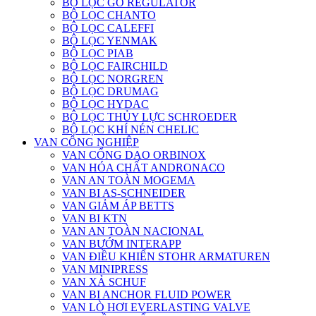
BỘ LỌC GO REGULATOR
BỘ LỌC CHANTO
BỘ LỌC CALEFFI
BỘ LỌC YENMAK
BỘ LỌC PIAB
BỘ LỌC FAIRCHILD
BỘ LỌC NORGREN
BỘ LỌC DRUMAG
BỘ LỌC HYDAC
BỘ LỌC THỦY LỰC SCHROEDER
BỘ LỌC KHÍ NÉN CHELIC
VAN CÔNG NGHIỆP
VAN CỔNG DAO ORBINOX
VAN HÓA CHẤT ANDRONACO
VAN AN TOÀN MOGEMA
VAN BI AS-SCHNEIDER
VAN GIẢM ÁP BETTS
VAN BI KTN
VAN AN TOÀN NACIONAL
VAN BƯỚM INTERAPP
VAN ĐIỀU KHIỂN STOHR ARMATUREN
VAN MINIPRESS
VAN XẢ SCHUF
VAN BI ANCHOR FLUID POWER
VAN LÒ HƠI EVERLASTING VALVE