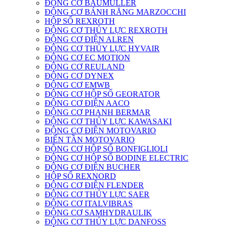
ĐỘNG CƠ BAUMULLER
ĐỘNG CƠ BÁNH RĂNG MARZOCCHI
HỘP SỐ REXROTH
ĐỘNG CƠ THỦY LỰC REXROTH
ĐỘNG CƠ ĐIỆN ALREN
ĐỘNG CƠ THỦY LỰC HYVAIR
ĐỘNG CƠ EC MOTION
ĐỘNG CƠ REULAND
ĐỘNG CƠ DYNEX
ĐỘNG CƠ EMWB
ĐỘNG CƠ HỘP SỐ GEORATOR
ĐỘNG CƠ ĐIỆN AACO
ĐỘNG CƠ PHANH BERMAR
ĐỘNG CƠ THỦY LỰC KAWASAKI
ĐỘNG CƠ ĐIỆN MOTOVARIO
BIẾN TẦN MOTOVARIO
ĐỘNG CƠ HỘP SỐ BONFIGLIOLI
ĐỘNG CƠ HỘP SỐ BODINE ELECTRIC
ĐỘNG CƠ ĐIỆN BUCHER
HỘP SỐ REXNORD
ĐỘNG CƠ ĐIỆN FLENDER
ĐỘNG CƠ THỦY LỰC SAER
ĐỘNG CƠ ITALVIBRAS
ĐỘNG CƠ SAMHYDRAULIK
ĐỘNG CƠ THỦY LỰC DANFOSS