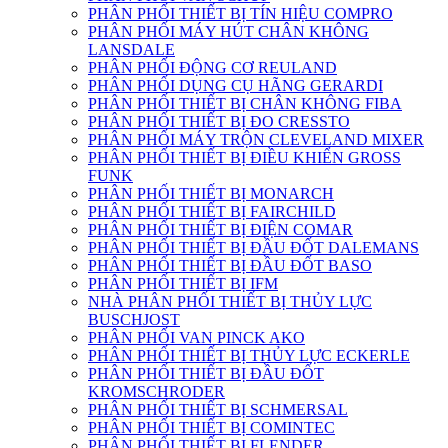
PHÂN PHỐI THIẾT BỊ TÍN HIỆU COMPRO
PHÂN PHỐI MÁY HÚT CHÂN KHÔNG
LANSDALE
PHÂN PHỐI ĐỘNG CƠ REULAND
PHÂN PHỐI DỤNG CỤ HÃNG GERARDI
PHÂN PHỐI THIẾT BỊ CHÂN KHÔNG FIBA
PHÂN PHỐI THIẾT BỊ ĐO CRESSTO
PHÂN PHỐI MÁY TRỘN CLEVELAND MIXER
PHÂN PHỐI THIẾT BỊ ĐIỀU KHIỂN GROSS
FUNK
PHÂN PHỐI THIẾT BỊ MONARCH
PHÂN PHỐI THIẾT BỊ FAIRCHILD
PHÂN PHỐI THIẾT BỊ ĐIỆN COMAR
PHÂN PHỐI THIẾT BỊ ĐẦU ĐỐT DALEMANS
PHÂN PHỐI THIẾT BỊ ĐẦU ĐỐT BASO
PHÂN PHỐI THIẾT BỊ IFM
NHÀ PHÂN PHỐI THIẾT BỊ THỦY LỰC
BUSCHJOST
PHÂN PHỐI VAN PINCK AKO
PHÂN PHỐI THIẾT BỊ THỦY LỰC ECKERLE
PHÂN PHỐI THIẾT BỊ ĐẦU ĐỐT
KROMSCHRODER
PHÂN PHỐI THIẾT BỊ SCHMERSAL
PHÂN PHỐI THIẾT BỊ COMINTEC
PHÂN PHỐI THIẾT BỊ FLENDER