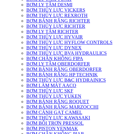
BƠM LY TÂM DESMI
BƠM THỦY LỰC VICKERS
BƠM THỦY LỰC REXROTH
BƠM BÁNH RĂNG RICHTER
BƠM THỦY LỰC RICHTER
BƠM LY TÂM RICHTER
BƠM THỦY LỰC HYVAIR
BƠM THỦY LỰC HYFLOW CONTROLS
BƠM THỦY LỰC DYNEX
BƠM THỦY LỰC BVA HYDRAULICS
BƠM CHÂN KHÔNG FIPA
BƠM LY TÂM OBERDORFER
BƠM BÁNH RĂNG OBERDORFER
BƠM BÁNH RĂNG HP TECHNIK
BƠM THỦY LỰC B&C HYDRAINICS
BƠM LÀM MÁT AACO
BƠM THỦY LỰC SKF
BƠM THỦY LỰC YUKEN
BƠM BÁNH RĂNG ROQUET
BƠM BÁNH RĂNG MARZOCCHI
BƠM CÁNH GẠT CAMEL
BƠM THỦY LỰC KAWASAKI
BƠM BÔI TRƠN PRESSOL
BƠM PISTON YENMAK
BƠM CHÂN KHÔNG PIAB