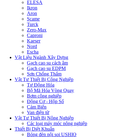
ELESA
Ikron
Aron
Scame
Turck
Zero-Max
Caproni
Kaeser
Nord
Escha
Vật Liệu Ngành Xây Dựng
Gạch cao su cách âm
Gạch cao su EDPM
Sơn Chống Thấm
Vật Tư Thiết Bị Công Nghiệp
Tự Động Hóa
Bộ Mã Hóa Vòng Quay
Bơm công nghiệp
Động Cơ - Hộp Số
Cảm Biến
Van điện từ
Vật Tư Thiết Bị Nông Nghiệp
Các loại máy móc nông nghiệp
Thiết Bị Diệt Khuẩn
Bóng đèn nội soi USHIO