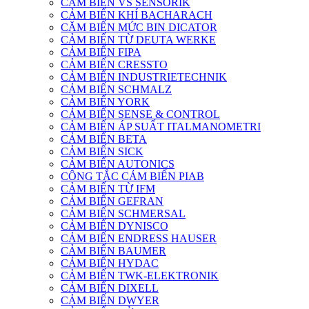
CẢM BIẾN VS SENSORIK
CẢM BIẾN KHÍ BACHARACH
CĂM BIẾN MỨC BIN DICATOR
CẢM BIẾN TỪ DEUTA WERKE
CẢM BIẾN FIPA
CẢM BIẾN CRESSTO
CẢM BIẾN INDUSTRIETECHNIK
CẢM BIẾN SCHMALZ
CẢM BIẾN YORK
CẢM BIẾN SENSE & CONTROL
CẢM BIẾN ÁP SUẤT ITALMANOMETRI
CẢM BIẾN BETA
CẢM BIẾN SICK
CẢM BIẾN AUTONICS
CÔNG TẮC CẢM BIẾN PIAB
CẢM BIẾN TỪ IFM
CẢM BIẾN GEFRAN
CẢM BIẾN SCHMERSAL
CẢM BIẾN DYNISCO
CẢM BIẾN ENDRESS HAUSER
CẢM BIẾN BAUMER
CẢM BIẾN HYDAC
CẢM BIẾN TWK-ELEKTRONIK
CẢM BIẾN DIXELL
CẢM BIẾN DWYER