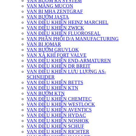
VAN BƯỚM RA SYSTEM
VAN MÀNG MUCON
VAN BI MHA ZENTGRAF
VAN BƯỚM JASTA
VAN ĐIỀU KHIỂN HEINZ MARCHEL
VAN ĐIỀU KHIỂN ZWICK
VAN ĐIỀU KHIỂN FLUOROSEAL
VAN PHÂN PHỐI D/A MANUFACTURING
VAN BI JOMAR
VAN BƯỚM GRUVLOK
VAN XẢ KHÍ FORT VALVE
VAN ĐIỀU KHIỂN END-ARMATUREN
VAN ĐIỀU KHIỂN DR BREIT
VAN ĐIỀU KHIỂN LƯU LƯỢNG AS-
SCHNEIDER
VAN ĐIỀU KHIỂN BETTS
VAN ĐIỀU KHIỂN KTN
VAN BƯỚM KTN
VAN ĐIỀU KHIỂN CHEMTEC
VAN ĐIỀU KHIỂN WESTLOCK
VAN ĐIỀU KHIỂN AVENTICS
VAN ĐIỀU KHIỂN HYDAC
VAN ĐIỀU KHIỂN NOSHOK
VAN ĐIỀU KHIỂN SCHUF
VAN ĐIỀU KHIỂN RICHTER