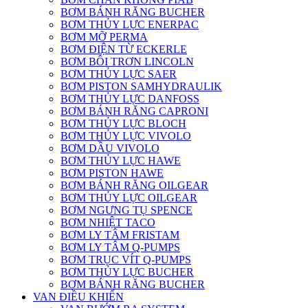
BƠM BÁNH RĂNG BUCHER
BƠM THỦY LỰC ENERPAC
BƠM MỠ PERMA
BƠM ĐIỆN TỪ ECKERLE
BƠM BÔI TRƠN LINCOLN
BƠM THỦY LỰC SAER
BƠM PISTON SAMHYDRAULIK
BƠM THỦY LỰC DANFOSS
BƠM BÁNH RĂNG CAPRONI
BƠM THỦY LỰC BLOCH
BƠM THỦY LỰC VIVOLO
BƠM DẦU VIVOLO
BƠM THỦY LỰC HAWE
BƠM PISTON HAWE
BƠM BÁNH RĂNG OILGEAR
BƠM THỦY LỰC OILGEAR
BƠM NGƯNG TỤ SPENCE
BƠM NHIỆT TACO
BƠM LY TÂM FRISTAM
BƠM LY TÂM Q-PUMPS
BƠM TRỤC VÍT Q-PUMPS
BƠM THỦY LỰC BUCHER
BƠM BÁNH RĂNG BUCHER
VAN ĐIỀU KHIỂN