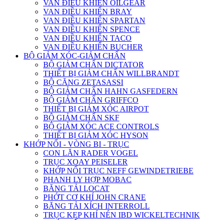
VAN ĐIỀU KHIỂN OILGEAR
VAN ĐIỀU KHIỂN BRAY
VAN ĐIỀU KHIỂN SPARTAN
VAN ĐIỀU KHIỂN SPENCE
VAN ĐIỀU KHIỂN TACO
VAN ĐIỀU KHIỂN BUCHER
BỘ GIẢM XÓC-GIẢM CHẤN
BỘ GIẢM CHẤN DICTATOR
THIẾT BỊ GIẢM CHẤN WILLBRANDT
BỘ CĂNG ZETASASSI
BỘ GIẢM CHẤN HAHN GASFEDERN
BỘ GIẢM CHẤN GRIFFCO
THIẾT BỊ GIẢM XÓC AIRPOT
BỘ GIẢM CHẤN SKF
BỘ GIẢM XÓC ACE CONTROLS
THIẾT BỊ GIẢM XÓC HYSON
KHỚP NỐI - VÒNG BI - TRỤC
CON LĂN RADER VOGEL
TRỤC XOAY PEISELER
KHỚP NỐI TRỤC NEFF GEWINDETRIEBE
PHANH LY HỢP MOBAC
BĂNG TẢI LOCAT
PHỚT CƠ KHÍ JOHN CRANE
BĂNG TẢI XÍCH INTERROLL
TRỤC KẸP KHÍ NÉN IBD WICKELTECHNIK