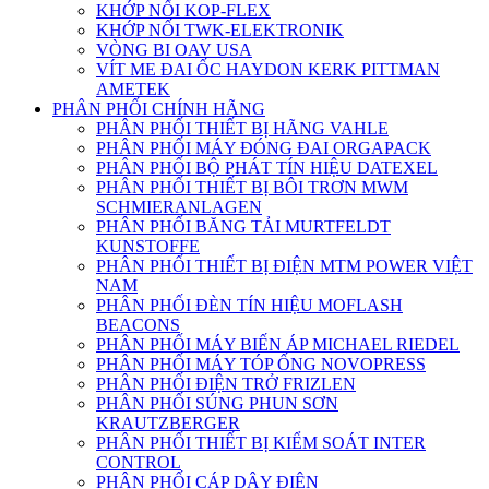
KHỚP NỐI KOP-FLEX
KHỚP NỐI TWK-ELEKTRONIK
VÒNG BI OAV USA
VÍT ME ĐAI ỐC HAYDON KERK PITTMAN
AMETEK
PHÂN PHỐI CHÍNH HÃNG
PHÂN PHỐI THIẾT BỊ HÃNG VAHLE
PHÂN PHỐI MÁY ĐÓNG ĐAI ORGAPACK
PHÂN PHỐI BỘ PHÁT TÍN HIỆU DATEXEL
PHÂN PHỐI THIẾT BỊ BÔI TRƠN MWM
SCHMIERANLAGEN
PHÂN PHỐI BĂNG TẢI MURTFELDT
KUNSTOFFE
PHÂN PHỐI THIẾT BỊ ĐIỆN MTM POWER VIỆT
NAM
PHÂN PHỐI ĐÈN TÍN HIỆU MOFLASH
BEACONS
PHÂN PHỐI MÁY BIẾN ÁP MICHAEL RIEDEL
PHÂN PHỐI MÁY TÓP ỐNG NOVOPRESS
PHÂN PHỐI ĐIỆN TRỞ FRIZLEN
PHÂN PHỐI SÚNG PHUN SƠN
KRAUTZBERGER
PHÂN PHỐI THIẾT BỊ KIỂM SOÁT INTER
CONTROL
PHÂN PHỐI CÁP DÂY ĐIỆN