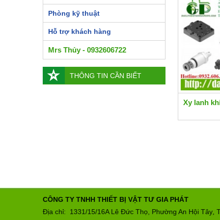
Phòng kỹ thuật
Hỗ trợ khách hàng
Mrs Thủy - 0932606722
THÔNG TIN CẦN BIẾT
Xy lanh k
CÔNG TY TNHH THIẾT BỊ VẬT TƯ GIA PHÁT
Địa chỉ: 1331/15/16A Lê Đức Thọ, Phường An Hội Tây
T
,