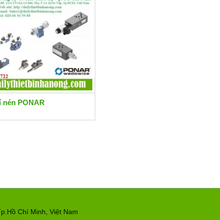
hí nén PONAR
p.Hồ Chí Minh, Việt Nam