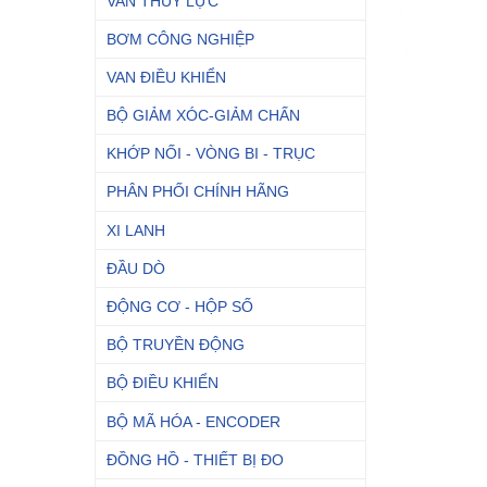
VAN THỦY LỰC
BƠM CÔNG NGHIỆP
VAN ĐIỀU KHIỂN
BỘ GIẢM XÓC-GIẢM CHẤN
KHỚP NỐI - VÒNG BI - TRỤC
PHÂN PHỐI CHÍNH HÃNG
XI LANH
ĐẦU DÒ
ĐỘNG CƠ - HỘP SỐ
BỘ TRUYỀN ĐỘNG
BỘ ĐIỀU KHIỂN
BỘ MÃ HÓA - ENCODER
ĐỒNG HỒ - THIẾT BỊ ĐO