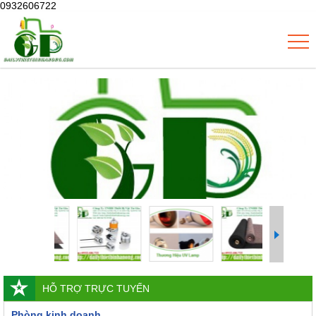
0932606722
HỖ TRỢ TRỰC TUYẾN
Phòng kinh doanh