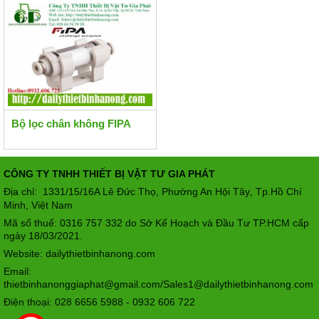
Bộ lọc chân không FIPA
CÔNG TY TNHH THIẾT BỊ VẬT TƯ GIA PHÁT
Địa chỉ: 1331/15/16A Lê Đức Thọ, Phường An Hội Tây
Tp.Hồ Chí
,
Minh, Việt Nam
Mã số thuế: 0316 757 332 do Sở Kế Hoạch và Đầu Tư TP.HCM cấp
ngày 18/03/2021.
Website: dailythietbinhanong.com
Email:
thietbinhanonggiaphat@gmail.com/Sales1@dailythietbinhanong.com
Điện thoại: 028 6656 5988 - 0932 606 722