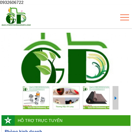
0932606722
HỖ TRỢ TRỰC TUYẾN
Phòng kinh doanh