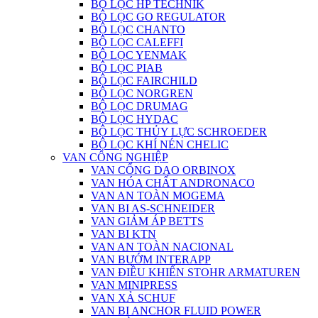
BỘ LỌC HP TECHNIK
BỘ LỌC GO REGULATOR
BỘ LỌC CHANTO
BỘ LỌC CALEFFI
BỘ LỌC YENMAK
BỘ LỌC PIAB
BỘ LỌC FAIRCHILD
BỘ LỌC NORGREN
BỘ LỌC DRUMAG
BỘ LỌC HYDAC
BỘ LỌC THỦY LỰC SCHROEDER
BỘ LỌC KHÍ NÉN CHELIC
VAN CÔNG NGHIỆP
VAN CỔNG DAO ORBINOX
VAN HÓA CHẤT ANDRONACO
VAN AN TOÀN MOGEMA
VAN BI AS-SCHNEIDER
VAN GIẢM ÁP BETTS
VAN BI KTN
VAN AN TOÀN NACIONAL
VAN BƯỚM INTERAPP
VAN ĐIỀU KHIỂN STOHR ARMATUREN
VAN MINIPRESS
VAN XẢ SCHUF
VAN BI ANCHOR FLUID POWER