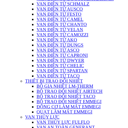
VAN ĐIỆN TỪ SCHMALZ
VAN ĐIỆN TỪ AUSCO
VAN ĐIỆN TỪ FESTO
VAN ĐIỆN TỪ CAMEL
VAN ĐIỆN TỪ CHANTO
VAN ĐIỆN TỪ VELAN
VAN ĐIỆN TỪ CAMOZZI
VAN ĐIỆN TỪ AKO
VAN ĐIỆN TỪ DUNGS
VAN ĐIỆN TỪ ASCO
VAN ĐIỆN TỪ CAPRONI
VAN ĐIỆN TỪ DWYER
VAN ĐIỆN TỪ CHELIC
VAN ĐIỆN TỪ SPARTAN
VAN ĐIỆN TỪ TACO
THIẾT BỊ TRAO ĐỔI NHIỆT
BỘ GIA NHIỆT LM-THERM
BỘ TRAO ĐỔI NHIỆT AIRTECH
BỘ TRAO ĐỔI NHIỆT TACO
BỘ TRAO ĐỔI NHIỆT EMMEGI
ĐỘNG CƠ LÀM MÁT EMMEGI
QUẠT LÀM MÁT EMMEGI
VAN THỦY LỰC
VAN THỦY LỰC FULFLO
VAN AN TOÀN GENERANT