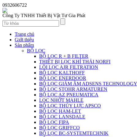
0932606722
Công Ty TNHH Thiết Bị Vật Tư Gia Phát
Trang chủ
Giới thiệu
Sản phẩm
BỘ LỌC
BỘ LỌC R + B FILTER
THIẾT BỊ LỌC KHÍ THẢI NORFI
LÕI LỌC AJR FILTRATION
BỘ LỌC KALTHOFF
BỘ LỌC ENERDOOR
BỘ LỌC GIẢM ÂM ADSENS TECHNOLOG
BỘ LỌC STOHR ARMATUREN
BỘ LỌC AZ PNEUMATICA
LỌC NHỚT MAHLE
BỘ LỌC THỦY LỰC APSCO
BỘ LỌC HAM-LET
BỘ LỌC LANSDALE
BỘ LỌC FIPA
BỘ LỌC GRIFFCO
BỘ LỌC BC-SYSTEMTECHNIK