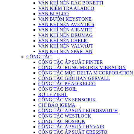
VAN KHÍ NÉN RAC BONETTI
VAN KIỂM TRA ALADCO
VAN BI ALCO
VAN BƯỚM KEYSTONE
VAN KHÍ NÉN AVENTICS
VAN KHÍ NÉN AIR-MITE
VAN KHÍ NÉN DRUMAG
VAN KHÍ NÉN CHELIC
VAN KHÍ NÉN VALVAUT
VAN KHÍ NÉN SPARTAN
CÔNG TẮC
CÔNG TẮC ÁP SUẤT PINTER
CÔNG TẮC RUNG METRIX VIBRATION
CÔNG TẮC MỨC DELTA M CORPORATION
CÔNG TẮC GIỚI HẠN GERVALL
CÔNG TẮC PHAO KELCO
CÔNG TẮC ISOIL
RƠ LE ZIEHL
CÔNG TẮC VS SENSORIK
CHỈ BÁO IGEMA
CÔNG TẮC ÁP SUẤT EUROSWITCH
CÔNG TẮC WESTLOCK
CÔNG TẮC NOSHOK
CÔNG TẮC ÁP SUẤT HYVAIR
CÔNG TẮC ÁP SUẤT CRESSTO