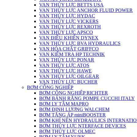
VAN THỦY LỰC BETTS USA
VAN THỦY LỰC ANCHOR FLUID POWER
VAN THỦY LỰC HYDAC
VAN THỦY LỰC VICKERS
VAN THỦY LỰC REXROTH
VAN THỦY LỰC APSCO
VAN ĐIỀU KHIỂN DYNEX
VAN THỦY LỰC BVA HYDRAULICS
VAN HÓA CHẤT GRIFFCO
VAN KIỂM TRA HP TECHNIK
VAN THỦY LỰC PONAR
VAN THỦY LỰC ATOS
VAN THỦY LỰC HAWE
VAN THỦY LỰC OILGEAR
VAN THỦY LỰC BUCHER
BƠM CÔNG NGHIỆP
BƠM CÔNG NGHIỆP RICHTER
BƠM BÁNH RĂNG POMPE CUCCHI ITALY
BƠM LY TÂM MAPRO
BƠM ĐỊNH LƯỢNG WALCHEM
BƠM TĂNG ÁP miniBOOSTER
BƠM KHÍ NÉN HYDRAULICS INTERNATIO
BƠM THỦY LỰC NTERFACE DEVICES
BƠM THỦY LỰC OLMEC
BƠM LY TÂM YUNK