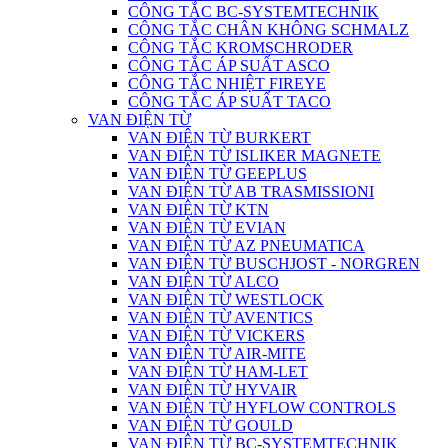
CÔNG TẮC BC-SYSTEMTECHNIK
CÔNG TẮC CHÂN KHÔNG SCHMALZ
CÔNG TẮC KROMSCHRODER
CÔNG TẮC ÁP SUẤT ASCO
CÔNG TẮC NHIỆT FIREYE
CÔNG TẮC ÁP SUẤT TACO
VAN ĐIỆN TỪ
VAN ĐIỆN TỪ BURKERT
VAN ĐIỆN TỪ ISLIKER MAGNETE
VAN ĐIỆN TỪ GEEPLUS
VAN ĐIỆN TỪ AB TRASMISSIONI
VAN ĐIỆN TỪ KTN
VAN ĐIỆN TỪ EVIAN
VAN ĐIỆN TỪ AZ PNEUMATICA
VAN ĐIỆN TỪ BUSCHJOST - NORGREN
VAN ĐIỆN TỪ ALCO
VAN ĐIỆN TỪ WESTLOCK
VAN ĐIỆN TỪ AVENTICS
VAN ĐIỆN TỪ VICKERS
VAN ĐIỆN TỪ AIR-MITE
VAN ĐIỆN TỪ HAM-LET
VAN ĐIỆN TỪ HYVAIR
VAN ĐIỆN TỪ HYFLOW CONTROLS
VAN ĐIỆN TỪ GOULD
VAN ĐIỆN TỪ BC-SYSTEMTECHNIK