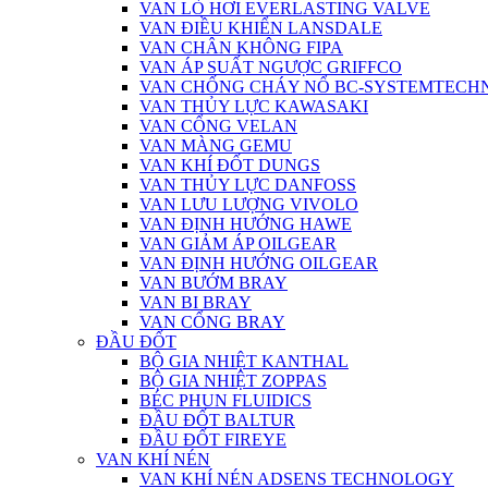
VAN LÒ HƠI EVERLASTING VALVE
VAN ĐIỀU KHIỂN LANSDALE
VAN CHÂN KHÔNG FIPA
VAN ÁP SUẤT NGƯỢC GRIFFCO
VAN CHỐNG CHÁY NỔ BC-SYSTEMTECH
VAN THỦY LỰC KAWASAKI
VAN CỔNG VELAN
VAN MÀNG GEMU
VAN KHÍ ĐỐT DUNGS
VAN THỦY LỰC DANFOSS
VAN LƯU LƯỢNG VIVOLO
VAN ĐỊNH HƯỚNG HAWE
VAN GIẢM ÁP OILGEAR
VAN ĐỊNH HƯỚNG OILGEAR
VAN BƯỚM BRAY
VAN BI BRAY
VAN CỔNG BRAY
ĐẦU ĐỐT
BỘ GIA NHIỆT KANTHAL
BỘ GIA NHIỆT ZOPPAS
BÉC PHUN FLUIDICS
ĐẦU ĐỐT BALTUR
ĐẦU ĐỐT FIREYE
VAN KHÍ NÉN
VAN KHÍ NÉN ADSENS TECHNOLOGY