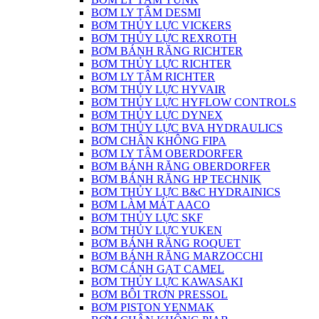
BƠM LY TÂM DESMI
BƠM THỦY LỰC VICKERS
BƠM THỦY LỰC REXROTH
BƠM BÁNH RĂNG RICHTER
BƠM THỦY LỰC RICHTER
BƠM LY TÂM RICHTER
BƠM THỦY LỰC HYVAIR
BƠM THỦY LỰC HYFLOW CONTROLS
BƠM THỦY LỰC DYNEX
BƠM THỦY LỰC BVA HYDRAULICS
BƠM CHÂN KHÔNG FIPA
BƠM LY TÂM OBERDORFER
BƠM BÁNH RĂNG OBERDORFER
BƠM BÁNH RĂNG HP TECHNIK
BƠM THỦY LỰC B&C HYDRAINICS
BƠM LÀM MÁT AACO
BƠM THỦY LỰC SKF
BƠM THỦY LỰC YUKEN
BƠM BÁNH RĂNG ROQUET
BƠM BÁNH RĂNG MARZOCCHI
BƠM CÁNH GẠT CAMEL
BƠM THỦY LỰC KAWASAKI
BƠM BÔI TRƠN PRESSOL
BƠM PISTON YENMAK