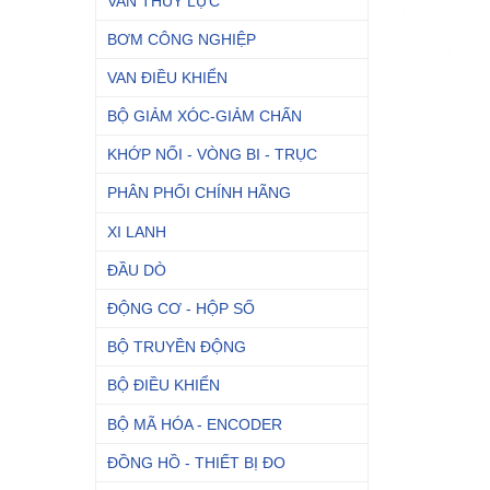
VAN THỦY LỰC
BƠM CÔNG NGHIỆP
VAN ĐIỀU KHIỂN
BỘ GIẢM XÓC-GIẢM CHẤN
KHỚP NỐI - VÒNG BI - TRỤC
PHÂN PHỐI CHÍNH HÃNG
XI LANH
ĐẦU DÒ
ĐỘNG CƠ - HỘP SỐ
BỘ TRUYỀN ĐỘNG
BỘ ĐIỀU KHIỂN
BỘ MÃ HÓA - ENCODER
ĐỒNG HỒ - THIẾT BỊ ĐO