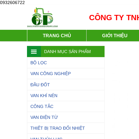
0932606722
CÔNG TY TNH
TRANG CHỦ
GIỚI THIỆU
DANH MỤC SẢN PHẨM
BỘ LỌC
VAN CÔNG NGHIỆP
ĐẦU ĐỐT
VAN KHÍ NÉN
CÔNG TẮC
VAN ĐIỆN TỪ
THIẾT BỊ TRAO ĐỔI NHIỆT