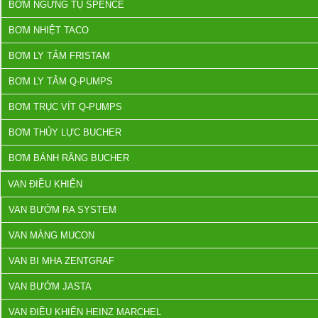
BƠM NGƯNG TỤ SPENCE
BƠM NHIỆT TACO
BƠM LY TÂM FRISTAM
BƠM LY TÂM Q-PUMPS
BƠM TRỤC VÍT Q-PUMPS
BƠM THỦY LỰC BUCHER
BƠM BÁNH RĂNG BUCHER
VAN ĐIỀU KHIỂN
VAN BƯỚM RA SYSTEM
VAN MÀNG MUCON
VAN BI MHA ZENTGRAF
VAN BƯỚM JASTA
VAN ĐIỀU KHIỂN HEINZ MARCHEL