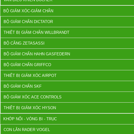
BỘ GIẢM XÓC-GIẢM CHẤN
BỘ GIẢM CHẤN DICTATOR
THIẾT BỊ GIẢM CHẤN WILLBRANDT
BỘ CĂNG ZETASASSI
BỘ GIẢM CHẤN HAHN GASFEDERN
BỘ GIẢM CHẤN GRIFFCO
THIẾT BỊ GIẢM XÓC AIRPOT
BỘ GIẢM CHẤN SKF
BỘ GIẢM XÓC ACE CONTROLS
THIẾT BỊ GIẢM XÓC HYSON
KHỚP NỐI - VÒNG BI - TRỤC
CON LĂN RADER VOGEL