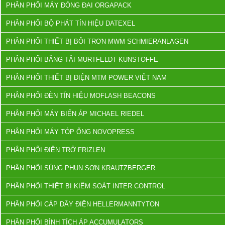
PHÂN PHỐI MÁY ĐÓNG ĐAI ORGAPACK
PHÂN PHỐI BỘ PHÁT TÍN HIỆU DATEXEL
PHÂN PHỐI THIẾT BỊ BÔI TRƠN MWM SCHMIERANLAGEN
PHÂN PHỐI BĂNG TẢI MURTFELDT KUNSTOFFE
PHÂN PHỐI THIẾT BỊ ĐIỆN MTM POWER VIỆT NAM
PHÂN PHỐI ĐÈN TÍN HIỆU MOFLASH BEACONS
PHÂN PHỐI MÁY BIẾN ÁP MICHAEL RIEDEL
PHÂN PHỐI MÁY TÓP ỐNG NOVOPRESS
PHÂN PHỐI ĐIỆN TRỞ FRIZLEN
PHÂN PHỐI SÚNG PHUN SƠN KRAUTZBERGER
PHÂN PHỐI THIẾT BỊ KIỂM SOÁT INTER CONTROL
PHÂN PHỐI CÁP DÂY ĐIỆN HELLERMANNTYTON
PHÂN PHỐI BÌNH TÍCH ÁP ACCUMULATORS