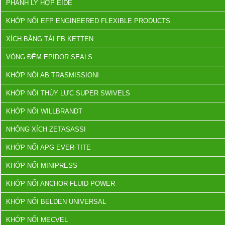
PHANH LY HỢP EIDE
KHỚP NỐI EFP ENGINEERED FLEXIBLE PRODUCTS
XÍCH BĂNG TẢI FB KETTEN
VÒNG ĐỆM EPIDOR SEALS
KHỚP NỐI AB TRASMISSIONI
KHỚP NỐI THỦY LỰC SUPER SWIVELS
KHỚP NỐI WILLBRANDT
NHÔNG XÍCH ZETASASSI
KHỚP NỐI APG EVER-TITE
KHỚP NỐI MINIPRESS
KHỚP NỐI ANCHOR FLUID POWER
KHỚP NỐI BELDEN UNIVERSAL
KHỚP NỐI MECVEL