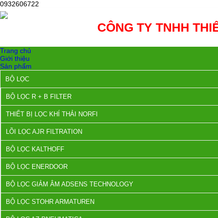
0932606722
CÔNG TY TNHH THIẾ
Trang chủ
Giới thiệu
Sản phẩm
BỘ LỌC
BỘ LỌC R + B FILTER
THIẾT BỊ LỌC KHÍ THẢI NORFI
LÕI LỌC AJR FILTRATION
BỘ LỌC KALTHOFF
BỘ LỌC ENERDOOR
BỘ LỌC GIẢM ÂM ADSENS TECHNOLOGY
BỘ LỌC STOHR ARMATUREN