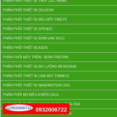
PHÂN PHỐI THIẾT BỊ THỦY LỰC HAWE
PHÂN PHỐI THIẾT BỊ OILGEAR
PHÂN PHỐI THIẾT BỊ ĐẦU ĐỐT FIREYE
PHÂN PHỖI THIẾT BỊ SPENCE
PHÂN PHỐI THIẾT BỊ BƠM-VAN TACO
PHÂN PHỐI THIẾT BỊ ADOS
PHÂN PHỐI MÁY TRỘN - BƠM FRISTAM
PHÂN PHỐI THIẾT BỊ ĐO LƯỜNG RENISHAW
PHÂN PHỐI THIẾT BỊ LÀM MÁT EMMEGI
PHÂN PHỐI THIẾT BỊ NANOMOTION USA
PHÂN PHỐI BỘ ĐIỀU KHIỂN GALIL
PHÂN PHỐI THIẾT BỊ ARCUS CHÍNH HÃNG USA
0932606722
PHÂN PHỐI THIẾT BỊ GIẢM XÓC ACE USA