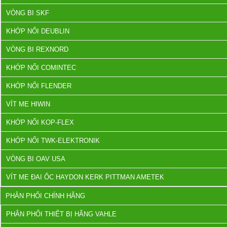
VÒNG BI SKF
KHỚP NỐI DEUBLIN
VÒNG BI REXNORD
KHỚP NỐI COMINTEC
KHỚP NỐI FLENDER
VÍT ME HIWIN
KHỚP NỐI KOP-FLEX
KHỚP NỐI TWK-ELEKTRONIK
VÒNG BI OAV USA
VÍT ME ĐAI ỐC HAYDON KERK PITTMAN AMETEK
PHÂN PHỐI CHÍNH HÃNG
PHÂN PHỐI THIẾT BỊ HÃNG VAHLE