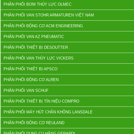
PHÂN PHỐI BƠM THỦY LỰC OLMEC
PHÂN PHỐI VAN STOHR ARMATUREN VIỆT NAM
PHÂN PHỐI ĐỘNG CƠ ACM ENGINEERING
PHÂN PHỐI VAN AZ PNEUMATIC
PHÂN PHỐI THIẾT BỊ DESOUTTER
PHÂN PHỐI VAN THỦY LỰC VICKERS
PHÂN PHỐI THIẾT BỊ APSCO
PHÂN PHỐI ĐỘNG CƠ ALREN
PHÂN PHỐI VAN SCHUF
PHÂN PHỐI THIẾT BỊ TÍN HIỆU COMPRO
PHÂN PHỐI MÁY HÚT CHÂN KHÔNG LANSDALE
PHÂN PHỐI ĐỘNG CƠ REULAND
PHÂN PHỐI DỤNG CỤ HÃNG GERARDI