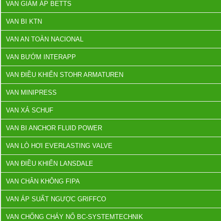
VAN GIẢM ÁP BETTS
VAN BI KTN
VAN AN TOÀN NACIONAL
VAN BƯỚM INTERAPP
VAN ĐIỀU KHIỂN STOHR ARMATUREN
VAN MINIPRESS
VAN XẢ SCHUF
VAN BI ANCHOR FLUID POWER
VAN LÒ HƠI EVERLASTING VALVE
VAN ĐIỀU KHIỂN LANSDALE
VAN CHÂN KHÔNG FIPA
VAN ÁP SUẤT NGƯỢC GRIFFCO
VAN CHỐNG CHÁY NỔ BC-SYSTEMTECHNIK