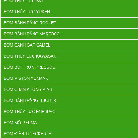
BƠM THỦY LỰC SKF
BƠM THỦY LỰC YUKEN
BƠM BÁNH RĂNG ROQUET
BƠM BÁNH RĂNG MARZOCCHI
BƠM CÁNH GẠT CAMEL
BƠM THỦY LỰC KAWASAKI
BƠM BÔI TRƠN PRESSOL
BƠM PISTON YENMAK
BƠM CHÂN KHÔNG PIAB
BƠM BÁNH RĂNG BUCHER
BƠM THỦY LỰC ENERPAC
BƠM MỠ PERMA
BƠM ĐIỆN TỪ ECKERLE