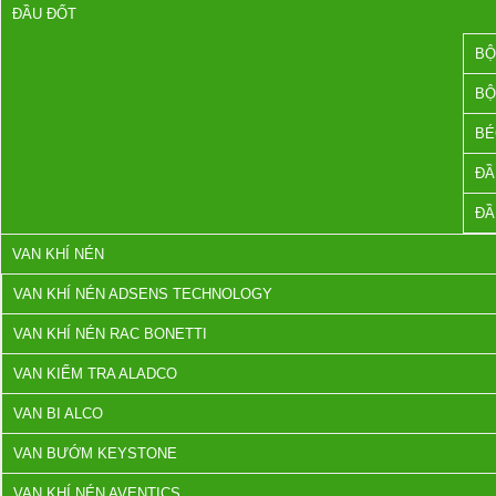
ĐẦU ĐỐT
BỘ
BỘ
BÉ
ĐẦ
ĐẦ
VAN KHÍ NÉN
VAN KHÍ NÉN ADSENS TECHNOLOGY
VAN KHÍ NÉN RAC BONETTI
VAN KIỂM TRA ALADCO
VAN BI ALCO
VAN BƯỚM KEYSTONE
VAN KHÍ NÉN AVENTICS