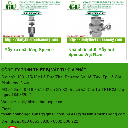
Bẫy xả chất lỏng Spence
Nhà phân phối Bẫy hơi
Spence Việt Nam
CÔNG TY TNHH THIẾT BỊ VẬT TƯ GIA PHÁT
Địa chỉ: 1331/15/16A Lê Đức Thọ, Phường An Hội Tây
Tp.Hồ Chí
,
Minh, Việt Nam
Mã số thuế: 0316 757 332 do Sở Kế Hoạch và Đầu Tư TP.HCM cấp
ngày 18/03/2021.
Website: dailythietbinhanong.com
Email:
thietbinhanonggiaphat@gmail.com/Sales1@dailythietbinhanong.com
Điện thoại: 028 6656 5988 - 0932 606 722