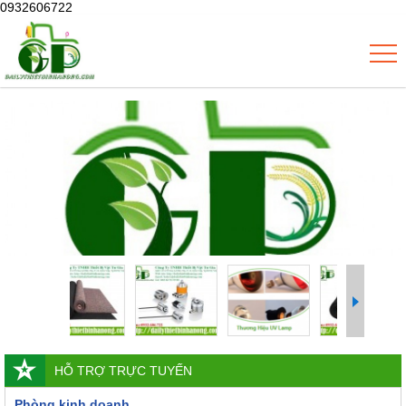
0932606722
HỖ TRỢ TRỰC TUYẾN
Phòng kinh doanh