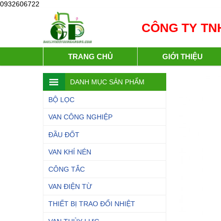
0932606722
CÔNG TY TNH
TRANG CHỦ
GIỚI THIỆU
DANH MỤC SẢN PHẨM
BỘ LỌC
VAN CÔNG NGHIỆP
ĐẦU ĐỐT
VAN KHÍ NÉN
CÔNG TẮC
VAN ĐIỆN TỪ
THIẾT BỊ TRAO ĐỔI NHIỆT