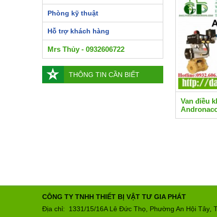
Phòng kỹ thuật
Hỗ trợ khách hàng
Mrs Thủy - 0932606722
THÔNG TIN CẦN BIẾT
Van điều k
Andronac
CÔNG TY TNHH THIẾT BỊ VẬT TƯ GIA PHÁT
Địa chỉ: 1331/15/16A Lê Đức Thọ, Phường An Hội Tây
T
,