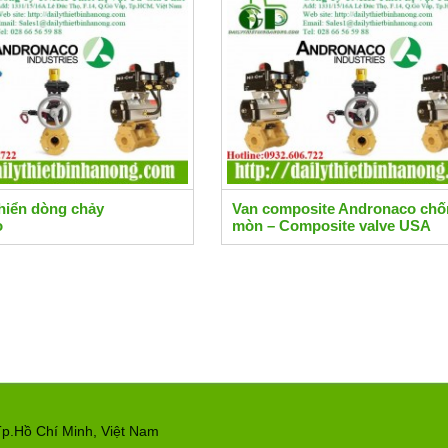
hiển dòng chảy
Van composite Andronaco chố
o
mòn – Composite valve USA
p.Hồ Chí Minh, Việt Nam