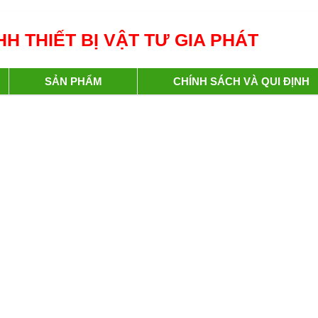
H THIẾT BỊ VẬT TƯ GIA PHÁT
SẢN PHẨM
CHÍNH SÁCH VÀ QUI ĐỊNH