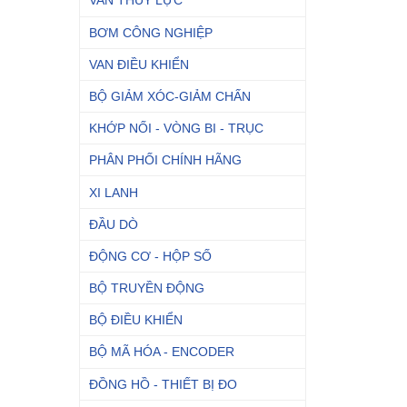
VAN THỦY LỰC
BƠM CÔNG NGHIỆP
VAN ĐIỀU KHIỂN
BỘ GIẢM XÓC-GIẢM CHẤN
KHỚP NỐI - VÒNG BI - TRỤC
PHÂN PHỐI CHÍNH HÃNG
XI LANH
ĐẦU DÒ
ĐỘNG CƠ - HỘP SỐ
BỘ TRUYỀN ĐỘNG
BỘ ĐIỀU KHIỂN
BỘ MÃ HÓA - ENCODER
ĐỒNG HỒ - THIẾT BỊ ĐO