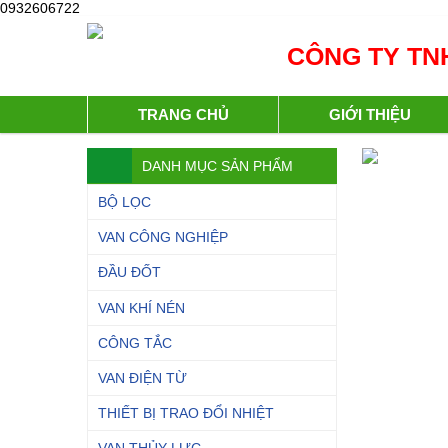
0932606722
CÔNG TY TNH
TRANG CHỦ
GIỚI THIỆU
DANH MỤC SẢN PHẨM
BỘ LỌC
VAN CÔNG NGHIỆP
ĐẦU ĐỐT
VAN KHÍ NÉN
CÔNG TẮC
VAN ĐIỆN TỪ
THIẾT BỊ TRAO ĐỔI NHIỆT