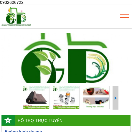
0932606722
HỖ TRỢ TRỰC TUYẾN
Phòng kinh doanh