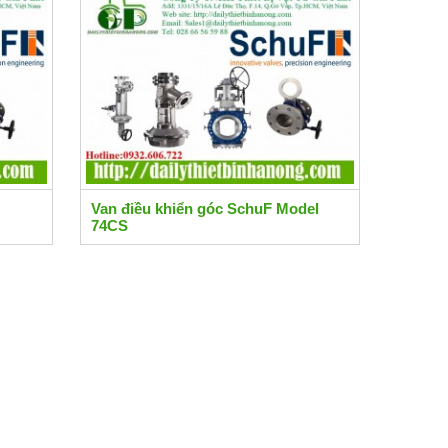
Van điều khiển góc SchuF Model
74CS