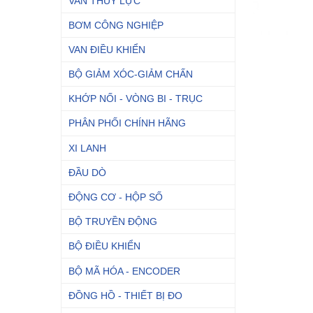
VAN THỦY LỰC
BƠM CÔNG NGHIỆP
VAN ĐIỀU KHIỂN
BỘ GIẢM XÓC-GIẢM CHẤN
KHỚP NỐI - VÒNG BI - TRỤC
PHÂN PHỐI CHÍNH HÃNG
XI LANH
ĐẦU DÒ
ĐỘNG CƠ - HỘP SỐ
BỘ TRUYỀN ĐỘNG
BỘ ĐIỀU KHIỂN
BỘ MÃ HÓA - ENCODER
ĐỒNG HỒ - THIẾT BỊ ĐO