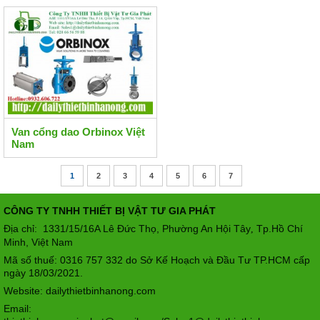
Van cổng dao Orbinox Việt
Nam
1
2
3
4
5
6
7
CÔNG TY TNHH THIẾT BỊ VẬT TƯ GIA PHÁT
Địa chỉ: 1331/15/16A Lê Đức Thọ, Phường An Hội Tây
Tp.Hồ Chí
,
Minh, Việt Nam
Mã số thuế: 0316 757 332 do Sở Kế Hoạch và Đầu Tư TP.HCM cấp
ngày 18/03/2021.
Website: dailythietbinhanong.com
Email: