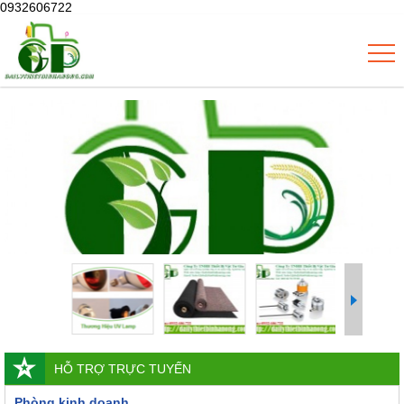
0932606722
HỖ TRỢ TRỰC TUYẾN
Phòng kinh doanh