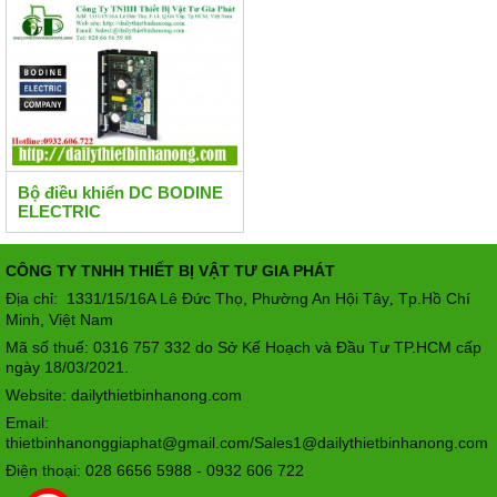
Bộ điều khiển DC BODINE
ELECTRIC
CÔNG TY TNHH THIẾT BỊ VẬT TƯ GIA PHÁT
Địa chỉ: 1331/15/16A Lê Đức Thọ, Phường An Hội Tây
Tp.Hồ Chí
,
Minh, Việt Nam
Mã số thuế: 0316 757 332 do Sở Kế Hoạch và Đầu Tư TP.HCM cấp
ngày 18/03/2021.
Website: dailythietbinhanong.com
Email:
thietbinhanonggiaphat@gmail.com/Sales1@dailythietbinhanong.com
Điện thoại: 028 6656 5988 - 0932 606 722