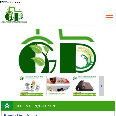
0932606722
HỖ TRỢ TRỰC TUYẾN
Phòng kinh doanh