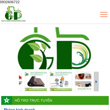
0932606722
HỖ TRỢ TRỰC TUYẾN
Phòng kinh doanh