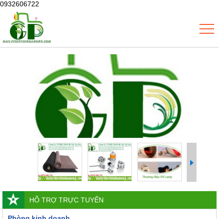
0932606722
HỖ TRỢ TRỰC TUYẾN
Phòng kinh doanh