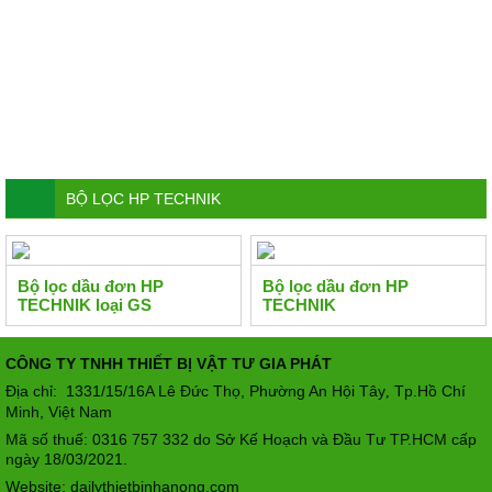
BỘ LỌC HP TECHNIK
Bộ lọc dầu đơn HP
Bộ lọc dầu đơn HP
TECHNIK loại GS
TECHNIK
CÔNG TY TNHH THIẾT BỊ VẬT TƯ GIA PHÁT
Địa chỉ: 1331/15/16A Lê Đức Thọ, Phường An Hội Tây
Tp.Hồ Chí
,
Minh, Việt Nam
Mã số thuế: 0316 757 332 do Sở Kế Hoạch và Đầu Tư TP.HCM cấp
ngày 18/03/2021.
Website: dailythietbinhanong.com