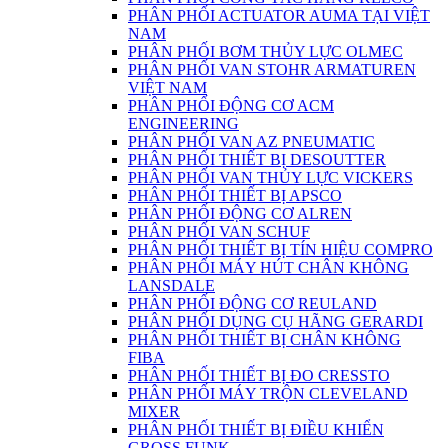
PHÂN PHỐI ACTUATOR AUMA TẠI VIỆT
NAM
PHÂN PHỐI BƠM THỦY LỰC OLMEC
PHÂN PHỐI VAN STOHR ARMATUREN
VIỆT NAM
PHÂN PHỐI ĐỘNG CƠ ACM
ENGINEERING
PHÂN PHỐI VAN AZ PNEUMATIC
PHÂN PHỐI THIẾT BỊ DESOUTTER
PHÂN PHỐI VAN THỦY LỰC VICKERS
PHÂN PHỐI THIẾT BỊ APSCO
PHÂN PHỐI ĐỘNG CƠ ALREN
PHÂN PHỐI VAN SCHUF
PHÂN PHỐI THIẾT BỊ TÍN HIỆU COMPRO
PHÂN PHỐI MÁY HÚT CHÂN KHÔNG
LANSDALE
PHÂN PHỐI ĐỘNG CƠ REULAND
PHÂN PHỐI DỤNG CỤ HÃNG GERARDI
PHÂN PHỐI THIẾT BỊ CHÂN KHÔNG
FIBA
PHÂN PHỐI THIẾT BỊ ĐO CRESSTO
PHÂN PHỐI MÁY TRỘN CLEVELAND
MIXER
PHÂN PHỐI THIẾT BỊ ĐIỀU KHIỂN
GROSS FUNK