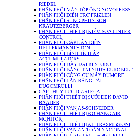
RIEDEL
PHÂN PHỐI MÁY TÓP ỐNG NOVOPRESS
PHÂN PHỐI ĐIỆN TRỞ FRIZLEN
PHÂN PHỐI SÚNG PHUN SƠN
KRAUTZBERGER
PHÂN PHỐI THIẾT BỊ KIỂM SOÁT INTER
CONTROL
PHÂN PHỐI CÁP DÂY ĐIỆN
HELLERMANNTYTON
PHÂN PHỐI BÌNH TÍCH ÁP
ACCUMULATORS
PHÂN PHỐI DÂY ĐAI BESTORQ
PHÂN PHỐI BĂNG TẢI NHỰA EUROBELT
PHÂN PHỐI CÔNG CỤ MÁY DUMORE
PHÂN PHỐI LĂN BĂNG TẢI
DUGOMRULLI
CÁP THỦY LỰC DIASTECA
PHÂN PHỐI THIẾT BỊ SƯỞI DBK DAVID
BAADER
PHÂN PHỐI VAN AS-SCHNEIDER
PHÂN PHỐI THIẾT BỊ ĐO HÃNG AIR
MONITOR
PHÂN PHỐI THIẾT BỊ AB TRASMISSIONI
PHÂN PHỐI VAN AN TOÀN NACIONAL
PHÂN PHỐI CÔNG TẮC HÃNG KELCO