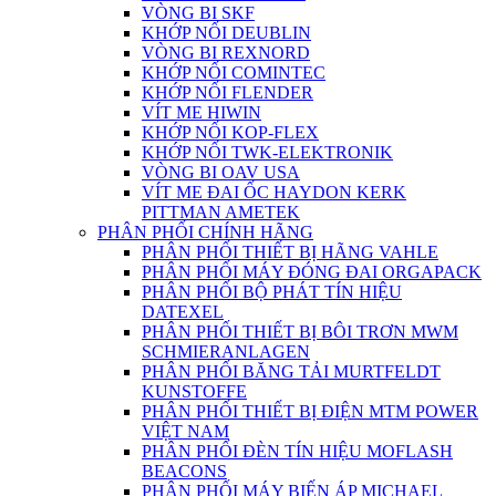
VÒNG BI SKF
KHỚP NỐI DEUBLIN
VÒNG BI REXNORD
KHỚP NỐI COMINTEC
KHỚP NỐI FLENDER
VÍT ME HIWIN
KHỚP NỐI KOP-FLEX
KHỚP NỐI TWK-ELEKTRONIK
VÒNG BI OAV USA
VÍT ME ĐAI ỐC HAYDON KERK
PITTMAN AMETEK
PHÂN PHỐI CHÍNH HÃNG
PHÂN PHỐI THIẾT BỊ HÃNG VAHLE
PHÂN PHỐI MÁY ĐÓNG ĐAI ORGAPACK
PHÂN PHỐI BỘ PHÁT TÍN HIỆU
DATEXEL
PHÂN PHỐI THIẾT BỊ BÔI TRƠN MWM
SCHMIERANLAGEN
PHÂN PHỐI BĂNG TẢI MURTFELDT
KUNSTOFFE
PHÂN PHỐI THIẾT BỊ ĐIỆN MTM POWER
VIỆT NAM
PHÂN PHỐI ĐÈN TÍN HIỆU MOFLASH
BEACONS
PHÂN PHỐI MÁY BIẾN ÁP MICHAEL