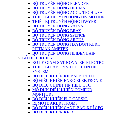
BỘ TRUYỀN ĐỘNG FLENDER
BỘ TRUYỀN ĐỘNG DRUMAG
BỘ TRUYỀN ĐỘNG ACCU TECH USA
THIẾT BỊ TRUYỀN ĐỘNG UNIMOTION
THIẾT BỊ TRUYỀN ĐỘNG DWYER
BỘ TRUYỀN ĐỘNG VALVAUT
BỘ TRUYỀN ĐỘNG BRAY
BỘ TRUYỀN ĐỘNG SPENCE
BỘ TRUYỀN ĐỘNG ARCUS
BỘ TRUYỀN ĐỘNG HAYDON KERK
PITTMAN AMETEK
BỘ TRUYỀN ĐỘNG HEIDENHAIN
BỘ ĐIỀU KHIỂN
RƠ LE GIÁM SÁT NOVATEK ELECTRO
THIẾT BỊ LẬP TRÌNH CET CONTROL
SYSTEM
BỘ ĐIỀU KHIỂN KIEBACK PETER
BỘ ĐIỀU KHIỂN ENKO ELEKTRONIK
BỘ ĐIỀU CHỈNH TÍN HIỆU CTC
MÔ ĐUN ĐIỀU KHIỂN COMPUR
MONITORS
BỘ ĐIỀU KHIỂN PLC CARSIG
REMOTE AKERSTROMS
BỘ ĐIỀU KHIỂN CẢNH BÁO KHÍ GFG
BỘ ĐIỀU KHIỂN KELCO