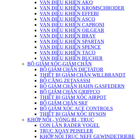
VAN ĐIỀU KHIỂN AKO
VAN ĐIỀU KHIỂN KROMSCHRODER
VAN ĐIỀU KHIỂN EFFEBI
VAN ĐIỀU KHIỂN ASCO
VAN ĐIỀU KHIỂN CAPRONI
VAN ĐIỀU KHIỂN OILGEAR
VAN ĐIỀU KHIỂN BRAY
VAN ĐIỀU KHIỂN SPARTAN
VAN ĐIỀU KHIỂN SPENCE
VAN ĐIỀU KHIỂN TACO
VAN ĐIỀU KHIỂN BUCHER
BỘ GIẢM XÓC-GIẢM CHẤN
BỘ GIẢM CHẤN DICTATOR
THIẾT BỊ GIẢM CHẤN WILLBRANDT
BỘ CĂNG ZETASASSI
BỘ GIẢM CHẤN HAHN GASFEDERN
BỘ GIẢM CHẤN GRIFFCO
THIẾT BỊ GIẢM XÓC AIRPOT
BỘ GIẢM CHẤN SKF
BỘ GIẢM XÓC ACE CONTROLS
THIẾT BỊ GIẢM XÓC HYSON
KHỚP NỐI - VÒNG BI - TRỤC
CON LĂN RADER VOGEL
TRỤC XOAY PEISELER
KHỚP NỐI TRỤC NEFF GEWINDETRIEBE