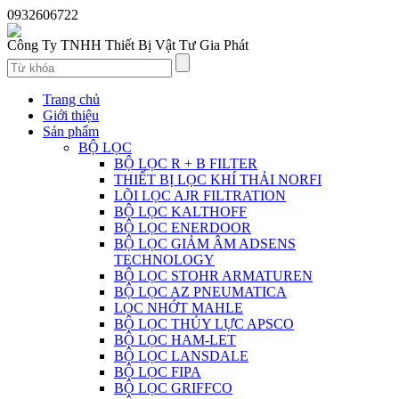
0932606722
Công Ty TNHH Thiết Bị Vật Tư Gia Phát
Trang chủ
Giới thiệu
Sản phẩm
BỘ LỌC
BỘ LỌC R + B FILTER
THIẾT BỊ LỌC KHÍ THẢI NORFI
LÕI LỌC AJR FILTRATION
BỘ LỌC KALTHOFF
BỘ LỌC ENERDOOR
BỘ LỌC GIẢM ÂM ADSENS
TECHNOLOGY
BỘ LỌC STOHR ARMATUREN
BỘ LỌC AZ PNEUMATICA
LỌC NHỚT MAHLE
BỘ LỌC THỦY LỰC APSCO
BỘ LỌC HAM-LET
BỘ LỌC LANSDALE
BỘ LỌC FIPA
BỘ LỌC GRIFFCO