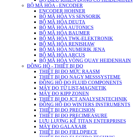
BỘ MÃ HÓA - ENCODER
ENCODER HOHNER
BỘ MÃ HÓA VS SENSORIK
BỘ MÃ HÓA DEUTA
BỘ MÃ HÓA AUTONICS
BỘ MÃ HÓA BAUMER
BỘ MÃ HÓA TWK-ELEKTRONIK
BỘ MÃ HÓA RENISHAW
BỘ MÃ HÓA NUMERIK JENA
BỘ MÃ HÓA ARCUS
BỘ MÃ HÓA VÒNG QUAY HEIDENHAIN
ĐỒNG HỒ - THIẾT BỊ ĐO
THIẾT BỊ ĐO MỨC RAASM
THIẾT BỊ ĐO NAGY MESSSYSTEME
ĐỒNG HỒ ĐO FLUID COMPONENTS
MÁY ĐO TỪ LIST-MAGNETIK
MÁY ĐO KIPP ZONEN
THIẾT BỊ ĐO JCT ANALYSENTECHNIK
ĐỒNG HỒ ĐO WINTERS INSTRUMENTS
THIẾT BỊ ĐO PRECISION
THIẾT BỊ ĐO PRECIMEASURE
LƯU LƯỢNG KẾ TITAN ENTERPRISES
MÁY ĐO GALAXAIR
THIẾT BỊ ĐO FIELDPIECE