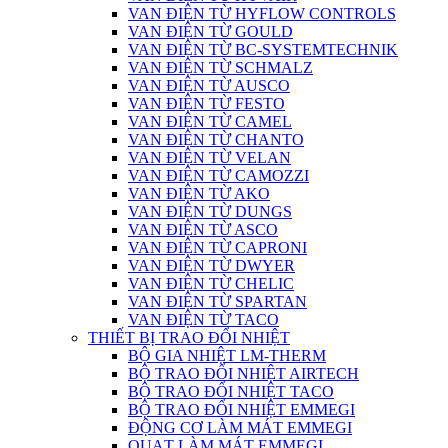
VAN ĐIỆN TỪ HYFLOW CONTROLS
VAN ĐIỆN TỪ GOULD
VAN ĐIỆN TỪ BC-SYSTEMTECHNIK
VAN ĐIỆN TỪ SCHMALZ
VAN ĐIỆN TỪ AUSCO
VAN ĐIỆN TỪ FESTO
VAN ĐIỆN TỪ CAMEL
VAN ĐIỆN TỪ CHANTO
VAN ĐIỆN TỪ VELAN
VAN ĐIỆN TỪ CAMOZZI
VAN ĐIỆN TỪ AKO
VAN ĐIỆN TỪ DUNGS
VAN ĐIỆN TỪ ASCO
VAN ĐIỆN TỪ CAPRONI
VAN ĐIỆN TỪ DWYER
VAN ĐIỆN TỪ CHELIC
VAN ĐIỆN TỪ SPARTAN
VAN ĐIỆN TỪ TACO
THIẾT BỊ TRAO ĐỔI NHIỆT
BỘ GIA NHIỆT LM-THERM
BỘ TRAO ĐỔI NHIỆT AIRTECH
BỘ TRAO ĐỔI NHIỆT TACO
BỘ TRAO ĐỔI NHIỆT EMMEGI
ĐỘNG CƠ LÀM MÁT EMMEGI
QUẠT LÀM MÁT EMMEGI