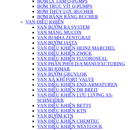
BƠM LY TÂM Q-PUMPS
BƠM TRỤC VÍT Q-PUMPS
BƠM THỦY LỰC BUCHER
BƠM BÁNH RĂNG BUCHER
VAN ĐIỀU KHIỂN
VAN BƯỚM RA SYSTEM
VAN MÀNG MUCON
VAN BI MHA ZENTGRAF
VAN BƯỚM JASTA
VAN ĐIỀU KHIỂN HEINZ MARCHEL
VAN ĐIỀU KHIỂN ZWICK
VAN ĐIỀU KHIỂN FLUOROSEAL
VAN PHÂN PHỐI D/A MANUFACTURING
VAN BI JOMAR
VAN BƯỚM GRUVLOK
VAN XẢ KHÍ FORT VALVE
VAN ĐIỀU KHIỂN END-ARMATUREN
VAN ĐIỀU KHIỂN DR BREIT
VAN ĐIỀU KHIỂN LƯU LƯỢNG AS-
SCHNEIDER
VAN ĐIỀU KHIỂN BETTS
VAN ĐIỀU KHIỂN KTN
VAN BƯỚM KTN
VAN ĐIỀU KHIỂN CHEMTEC
VAN ĐIỀU KHIỂN WESTLOCK