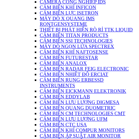
CAMERA CÔNG NGHIỆP IDS
CẢM BIẾN KHÍ INFICON
CẢM BIẾN LỰC ISETRON
MÁY DÒ X QUANG IMS
RONTGENSYSTEME
THIẾT BỊ PHÁT HIỆN RÒ RỈ TTK LIQUID
CẢM BIẾN TITAN PRODUCTS
CẢM BIẾN SSI TECHNOLOGIES
MÁY DÒ NGỌN LỬA SPECTREX
CẢM BIẾN KHÍ NAFTOSENSE
CẢM BIẾN FUTURESTAR
CẢM BIẾN ANALOX
CẢM BIẾN RADAR FEIG ELECTRONIC
CẢM BIẾN NHIỆT ĐỘ ERCIAT
CẢM BIẾN RUNG ERBESSD
INSTRUMENTS
CẢM BIẾN EICKMANN ELEKTRONIK
CẢM BIẾN EDDYLAB
CẢM BIẾN LƯU LƯỢNG DIGMESA
CẢM BIÊN QUANG DUOMETRIC
CẢM BIẾN CM TECHNOLOGIES CMT
CẢM BIẾN LƯU LƯỢNG UFM
CẢM BIẾN CTC USA
CẢM BIẾN KHÍ COMPUR MONITORS
CẢM BIẾN ÁP SUẤT AIR MONITOR