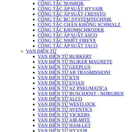
CÔNG TẮC NOSHOK
CÔNG TẮC ÁP SUẤT HYVAIR
CÔNG TẮC ÁP SUẤT CRESSTO
CÔNG TẮC BC-SYSTEMTECHNIK
CÔNG TẮC CHÂN KHÔNG SCHMALZ
CÔNG TẮC KROMSCHRODER
CÔNG TẮC ÁP SUẤT ASCO
CÔNG TẮC NHIỆT FIREYE
CÔNG TẮC ÁP SUẤT TACO
VAN ĐIỆN TỪ
VAN ĐIỆN TỪ BURKERT
VAN ĐIỆN TỪ ISLIKER MAGNETE
VAN ĐIỆN TỪ GEEPLUS
VAN ĐIỆN TỪ AB TRASMISSIONI
VAN ĐIỆN TỪ KTN
VAN ĐIỆN TỪ EVIAN
VAN ĐIỆN TỪ AZ PNEUMATICA
VAN ĐIỆN TỪ BUSCHJOST - NORGREN
VAN ĐIỆN TỪ ALCO
VAN ĐIỆN TỪ WESTLOCK
VAN ĐIỆN TỪ AVENTICS
VAN ĐIỆN TỪ VICKERS
VAN ĐIỆN TỪ AIR-MITE
VAN ĐIỆN TỪ HAM-LET
VAN ĐIỆN TỪ HYVAIR