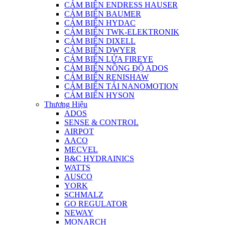
CẢM BIẾN ENDRESS HAUSER
CẢM BIẾN BAUMER
CẢM BIẾN HYDAC
CẢM BIẾN TWK-ELEKTRONIK
CẢM BIẾN DIXELL
CẢM BIẾN DWYER
CẢM BIẾN LỬA FIREYE
CẢM BIẾN NỒNG ĐỘ ADOS
CẢM BIẾN RENISHAW
CẢM BIẾN TẢI NANOMOTION
CẢM BIẾN HYSON
Thương Hiệu
ADOS
SENSE & CONTROL
AIRPOT
AACO
MECVEL
B&C HYDRAINICS
WATTS
AUSCO
YORK
SCHMALZ
GO REGULATOR
NEWAY
MONARCH