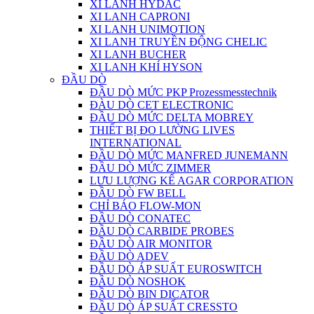
XI LANH HYDAC
XI LANH CAPRONI
XI LANH UNIMOTION
XI LANH TRUYỀN ĐỘNG CHELIC
XI LANH BUCHER
XI LANH KHÍ HYSON
ĐẦU DÒ
ĐẦU DÒ MỨC PKP Prozessmesstechnik
ĐÀU DÒ CET ELECTRONIC
ĐẦU DÒ MỨC DELTA MOBREY
THIẾT BỊ ĐO LƯỜNG LIVES
INTERNATIONAL
ĐẦU DÒ MỨC MANFRED JUNEMANN
ĐẦU DÒ MỨC ZIMMER
LƯU LƯỢNG KẾ AGAR CORPORATION
ĐẦU DÒ FW BELL
CHỈ BÁO FLOW-MON
ĐẦU DÒ CONATEC
ĐẦU DÒ CARBIDE PROBES
ĐẦU DÒ AIR MONITOR
ĐẦU DÒ ADEV
ĐẦU DÒ ÁP SUẤT EUROSWITCH
ĐẦU DÒ NOSHOK
ĐẦU DÒ BIN DICATOR
ĐẦU DÒ ÁP SUẤT CRESSTO