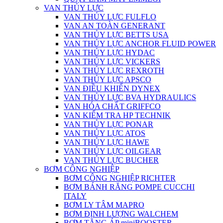
VAN THỦY LỰC
VAN THỦY LỰC FULFLO
VAN AN TOÀN GENERANT
VAN THỦY LỰC BETTS USA
VAN THỦY LỰC ANCHOR FLUID POWER
VAN THỦY LỰC HYDAC
VAN THỦY LỰC VICKERS
VAN THỦY LỰC REXROTH
VAN THỦY LỰC APSCO
VAN ĐIỀU KHIỂN DYNEX
VAN THỦY LỰC BVA HYDRAULICS
VAN HÓA CHẤT GRIFFCO
VAN KIỂM TRA HP TECHNIK
VAN THỦY LỰC PONAR
VAN THỦY LỰC ATOS
VAN THỦY LỰC HAWE
VAN THỦY LỰC OILGEAR
VAN THỦY LỰC BUCHER
BƠM CÔNG NGHIỆP
BƠM CÔNG NGHIỆP RICHTER
BƠM BÁNH RĂNG POMPE CUCCHI
ITALY
BƠM LY TÂM MAPRO
BƠM ĐỊNH LƯỢNG WALCHEM
BƠM TĂNG ÁP miniBOOSTER