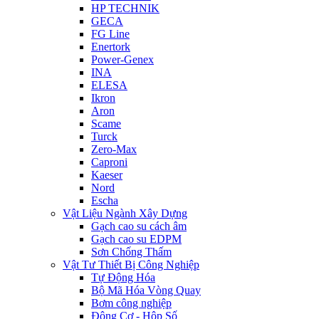
HP TECHNIK
GECA
FG Line
Enertork
Power-Genex
INA
ELESA
Ikron
Aron
Scame
Turck
Zero-Max
Caproni
Kaeser
Nord
Escha
Vật Liệu Ngành Xây Dựng
Gạch cao su cách âm
Gạch cao su EDPM
Sơn Chống Thấm
Vật Tư Thiết Bị Công Nghiệp
Tự Động Hóa
Bộ Mã Hóa Vòng Quay
Bơm công nghiệp
Động Cơ - Hộp Số