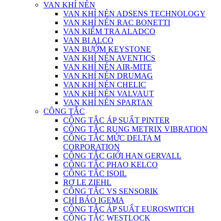
VAN KHÍ NÉN
VAN KHÍ NÉN ADSENS TECHNOLOGY
VAN KHÍ NÉN RAC BONETTI
VAN KIỂM TRA ALADCO
VAN BI ALCO
VAN BƯỚM KEYSTONE
VAN KHÍ NÉN AVENTICS
VAN KHÍ NÉN AIR-MITE
VAN KHÍ NÉN DRUMAG
VAN KHÍ NÉN CHELIC
VAN KHÍ NÉN VALVAUT
VAN KHÍ NÉN SPARTAN
CÔNG TẮC
CÔNG TẮC ÁP SUẤT PINTER
CÔNG TẮC RUNG METRIX VIBRATION
CÔNG TẮC MỨC DELTA M
CORPORATION
CÔNG TẮC GIỚI HẠN GERVALL
CÔNG TẮC PHAO KELCO
CÔNG TẮC ISOIL
RƠ LE ZIEHL
CÔNG TẮC VS SENSORIK
CHỈ BÁO IGEMA
CÔNG TẮC ÁP SUẤT EUROSWITCH
CÔNG TẮC WESTLOCK