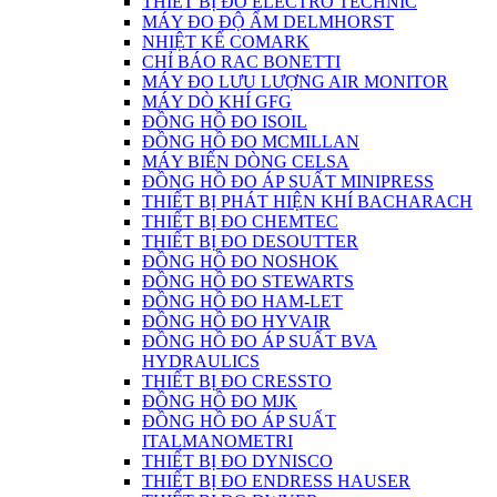
THIẾT BỊ ĐO ELECTRO TECHNIC
MÁY ĐO ĐỘ ẨM DELMHORST
NHIỆT KẾ COMARK
CHỈ BÁO RAC BONETTI
MÁY ĐO LƯU LƯỢNG AIR MONITOR
MÁY DÒ KHÍ GFG
ĐỒNG HỒ ĐO ISOIL
ĐỒNG HỒ ĐO MCMILLAN
MÁY BIẾN DÒNG CELSA
ĐỒNG HỒ ĐO ÁP SUẤT MINIPRESS
THIẾT BỊ PHÁT HIỆN KHÍ BACHARACH
THIẾT BỊ ĐO CHEMTEC
THIẾT BỊ ĐO DESOUTTER
ĐỒNG HỒ ĐO NOSHOK
ĐỒNG HỒ ĐO STEWARTS
ĐỒNG HỒ ĐO HAM-LET
ĐỒNG HỒ ĐO HYVAIR
ĐỒNG HỒ ĐO ÁP SUẤT BVA
HYDRAULICS
THIẾT BỊ ĐO CRESSTO
ĐỒNG HỒ ĐO MJK
ĐỒNG HỒ ĐO ÁP SUẤT
ITALMANOMETRI
THIẾT BỊ ĐO DYNISCO
THIẾT BỊ ĐO ENDRESS HAUSER