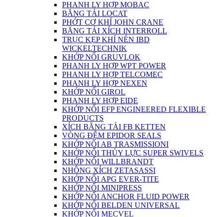
PHANH LY HỢP MOBAC
BĂNG TẢI LOCAT
PHỚT CƠ KHÍ JOHN CRANE
BĂNG TẢI XÍCH INTERROLL
TRỤC KẸP KHÍ NÉN IBD
WICKELTECHNIK
KHỚP NỐI GRUVLOK
PHANH LY HỢP WPT POWER
PHANH LY HỢP TELCOMEC
PHANH LY HỢP NEXEN
KHỚP NỐI GIROL
PHANH LY HỢP EIDE
KHỚP NỐI EFP ENGINEERED FLEXIBLE
PRODUCTS
XÍCH BĂNG TẢI FB KETTEN
VÒNG ĐỆM EPIDOR SEALS
KHỚP NỐI AB TRASMISSIONI
KHỚP NỐI THỦY LỰC SUPER SWIVELS
KHỚP NỐI WILLBRANDT
NHÔNG XÍCH ZETASASSI
KHỚP NỐI APG EVER-TITE
KHỚP NỐI MINIPRESS
KHỚP NỐI ANCHOR FLUID POWER
KHỚP NỐI BELDEN UNIVERSAL
KHỚP NỐI MECVEL