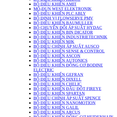
BỘ ĐIỀU KHIỂN AMIT
MÔ-ĐUN WEST ELEKTRONIK
BỘ ĐIỀU KHIỂN PLC ABLY
BỘ ĐỊNH VỊ FLOWSERVE PMV
BỘ ĐIỀU KHIỂN BAUMULLER
BỘ CHUYỂN ĐỔI ÁP SUẤT HYDAC
BỘ ĐIỀU KHIỂN BIN DICATOR
BỘ ĐIỀU KHIỂN INDUSTRIETECHNIK
BỘ ĐIỀU KHIỂN MJK
BỘ ĐIỀU CHỈNH ÁP SUẤT AUSCO
BỘ ĐIỀU KHIỂN SENSE & CONTROL
BỘ ĐIỀU KHIỂN ASCON
BỘ ĐIỀU KHIỂN AUTONICS
BỘ ĐIỀU KHIỂN ĐỘNG CƠ BODINE
ELECTRIC
BỘ ĐIỀU KHIỂN GEFRAN
BỘ ĐIỀU KHIỂN DIXELL
BỘ ĐIỀU KHIỂN CHELIC
BỘ ĐIỀU KHIỂN ĐẦU ĐỐT FIREYE
BỘ ĐIỀU KHIỂN SPARTAN
BỘ ĐIÊU CHỈNH ÁP SUẤT SPENCE
BỘ ĐIỀU KHIỂN NANOMOTION
BỘ ĐIỀU KHIỂN GALIL
BỘ ĐIỀU KHIỂN ARCUS
BỘ ĐIỀU KHIỂN ĐỘNG CƠ HEIDENHAIN