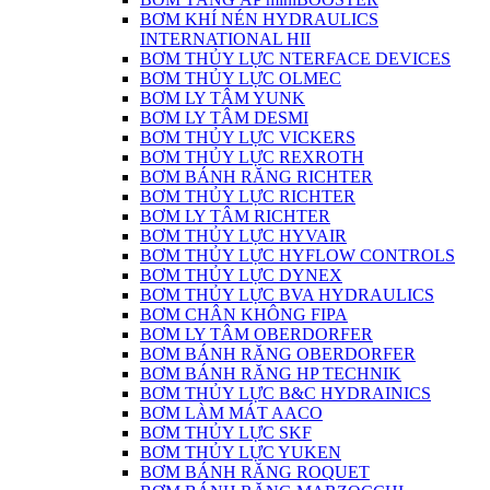
BƠM KHÍ NÉN HYDRAULICS
INTERNATIONAL HII
BƠM THỦY LỰC NTERFACE DEVICES
BƠM THỦY LỰC OLMEC
BƠM LY TÂM YUNK
BƠM LY TÂM DESMI
BƠM THỦY LỰC VICKERS
BƠM THỦY LỰC REXROTH
BƠM BÁNH RĂNG RICHTER
BƠM THỦY LỰC RICHTER
BƠM LY TÂM RICHTER
BƠM THỦY LỰC HYVAIR
BƠM THỦY LỰC HYFLOW CONTROLS
BƠM THỦY LỰC DYNEX
BƠM THỦY LỰC BVA HYDRAULICS
BƠM CHÂN KHÔNG FIPA
BƠM LY TÂM OBERDORFER
BƠM BÁNH RĂNG OBERDORFER
BƠM BÁNH RĂNG HP TECHNIK
BƠM THỦY LỰC B&C HYDRAINICS
BƠM LÀM MÁT AACO
BƠM THỦY LỰC SKF
BƠM THỦY LỰC YUKEN
BƠM BÁNH RĂNG ROQUET