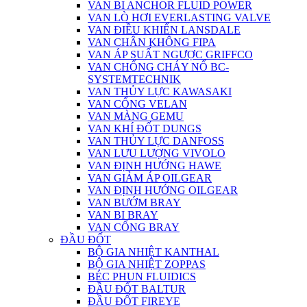
VAN BI ANCHOR FLUID POWER
VAN LÒ HƠI EVERLASTING VALVE
VAN ĐIỀU KHIỂN LANSDALE
VAN CHÂN KHÔNG FIPA
VAN ÁP SUẤT NGƯỢC GRIFFCO
VAN CHỐNG CHÁY NỔ BC-
SYSTEMTECHNIK
VAN THỦY LỰC KAWASAKI
VAN CỔNG VELAN
VAN MÀNG GEMU
VAN KHÍ ĐỐT DUNGS
VAN THỦY LỰC DANFOSS
VAN LƯU LƯỢNG VIVOLO
VAN ĐỊNH HƯỚNG HAWE
VAN GIẢM ÁP OILGEAR
VAN ĐỊNH HƯỚNG OILGEAR
VAN BƯỚM BRAY
VAN BI BRAY
VAN CỔNG BRAY
ĐẦU ĐỐT
BỘ GIA NHIỆT KANTHAL
BỘ GIA NHIỆT ZOPPAS
BÉC PHUN FLUIDICS
ĐẦU ĐỐT BALTUR
ĐẦU ĐỐT FIREYE