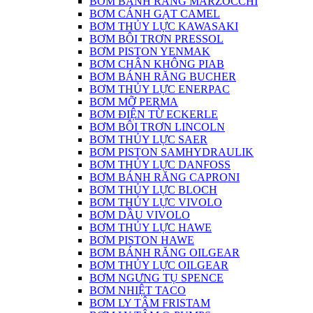
BƠM BÁNH RĂNG MARZOCCHI
BƠM CÁNH GẠT CAMEL
BƠM THỦY LỰC KAWASAKI
BƠM BÔI TRƠN PRESSOL
BƠM PISTON YENMAK
BƠM CHÂN KHÔNG PIAB
BƠM BÁNH RĂNG BUCHER
BƠM THỦY LỰC ENERPAC
BƠM MỠ PERMA
BƠM ĐIỆN TỪ ECKERLE
BƠM BÔI TRƠN LINCOLN
BƠM THỦY LỰC SAER
BƠM PISTON SAMHYDRAULIK
BƠM THỦY LỰC DANFOSS
BƠM BÁNH RĂNG CAPRONI
BƠM THỦY LỰC BLOCH
BƠM THỦY LỰC VIVOLO
BƠM DẦU VIVOLO
BƠM THỦY LỰC HAWE
BƠM PISTON HAWE
BƠM BÁNH RĂNG OILGEAR
BƠM THỦY LỰC OILGEAR
BƠM NGƯNG TỤ SPENCE
BƠM NHIỆT TACO
BƠM LY TÂM FRISTAM