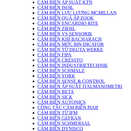
CẢM BIẾN ÁP SUẤT KTN
CẢM BIẾN ISOIL
CẢM BIẾN LƯU LƯỢNG MCMILLAN
CẢM BIẾN QUÁ ÁP ZOOK
CẢM BIẾN ENCARDIO RITE
CẢM BIẾN ZIEHL
CẢM BIẾN VS SENSORIK
CẢM BIẾN KHÍ BACHARACH
CĂM BIẾN MỨC BIN DICATOR
CẢM BIẾN TỪ DEUTA WERKE
CẢM BIẾN FIPA
CẢM BIẾN CRESSTO
CẢM BIẾN INDUSTRIETECHNIK
CẢM BIẾN SCHMALZ
CẢM BIẾN YORK
CẢM BIẾN SENSE & CONTROL
CẢM BIẾN ÁP SUẤT ITALMANOMETRI
CẢM BIẾN BETA
CẢM BIẾN SICK
CẢM BIẾN AUTONICS
CÔNG TẮC CẢM BIẾN PIAB
CẢM BIẾN TỪ IFM
CẢM BIẾN GEFRAN
CẢM BIẾN SCHMERSAL
CẢM BIẾN DYNISCO