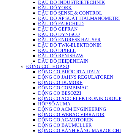
ĐẦU DÒ INDUSTRIETECHNIK
ĐẦU DÒ YORK
ĐẦU DÒ SENSE & CONTROL
ĐẦU DÒ ÁP SUẤT ITALMANOMETRI
ĐẦU DÒ FAIRCHILD
ĐẦU DÒ GEFRAN
ĐẦU DÒ DYNISCO
ĐẦU DÒ ENDRESS HAUSER
ĐẦU DÒ TWK-ELEKTRONIK
ĐẦU DÒ DIXELL
ĐẦU DÒ RENISHAW
ĐẦU DÒ HEIDENHAIN
ĐỘNG CƠ - HỘP SỐ
ĐỘNG CƠ BƯỚC RTA ITALY
ĐỘNG CƠ JAHNS REGULATOREN
ĐỘNG CƠ DUMORE
ĐỘNG CƠ COMBIMAC
ĐỘNG CƠ BESOZZI
ĐỘNG CƠ ACD ELEKTRONIK GROUP
HỘP SỐ AUMA
ĐỘNG CƠ ACM ENGINEERING
ĐỘNG CƠ WEBAC VIBRATOR
ĐỘNG CƠ AC-MOTOREN
ĐỘNG CƠ BAUMULLER
ĐỘNG CƠ BÁNH RĂNG MARZOCCHI