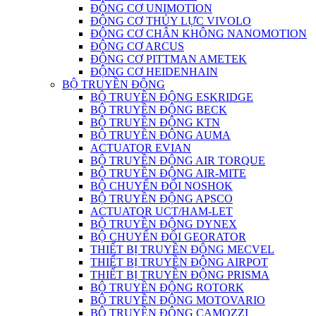
ĐỘNG CƠ UNIMOTION
ĐỘNG CƠ THỦY LỰC VIVOLO
ĐỘNG CƠ CHÂN KHÔNG NANOMOTION
ĐỘNG CƠ ARCUS
ĐỘNG CƠ PITTMAN AMETEK
ĐỘNG CƠ HEIDENHAIN
BỘ TRUYỀN ĐỘNG
BỘ TRUYỀN ĐỘNG ESKRIDGE
BỘ TRUYỀN ĐỘNG BECK
BỘ TRUYỀN ĐỘNG KTN
BỘ TRUYỀN ĐỘNG AUMA
ACTUATOR EVIAN
BỘ TRUYỀN ĐỘNG AIR TORQUE
BỘ TRUYỀN ĐỘNG AIR-MITE
BỘ CHUYỂN ĐỔI NOSHOK
BỘ TRUYỀN ĐỘNG APSCO
ACTUATOR UCT/HAM-LET
BỘ TRUYỀN ĐỘNG DYNEX
BỘ CHUYỂN ĐỔI GEORATOR
THIẾT BỊ TRUYỀN ĐỘNG MECVEL
THIẾT BỊ TRUYỀN ĐỘNG AIRPOT
THIẾT BỊ TRUYỀN ĐỘNG PRISMA
BỘ TRUYỀN ĐỘNG ROTORK
BỘ TRUYỀN ĐỘNG MOTOVARIO
BỘ TRUYỀN ĐỘNG CAMOZZI