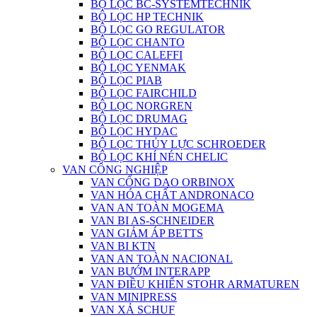
BỘ LỌC BC-SYSTEMTECHNIK
BỘ LỌC HP TECHNIK
BỘ LỌC GO REGULATOR
BỘ LỌC CHANTO
BỘ LỌC CALEFFI
BỘ LỌC YENMAK
BỘ LỌC PIAB
BỘ LỌC FAIRCHILD
BỘ LỌC NORGREN
BỘ LỌC DRUMAG
BỘ LỌC HYDAC
BỘ LỌC THỦY LỰC SCHROEDER
BỘ LỌC KHÍ NÉN CHELIC
VAN CÔNG NGHIỆP
VAN CỔNG DAO ORBINOX
VAN HÓA CHẤT ANDRONACO
VAN AN TOÀN MOGEMA
VAN BI AS-SCHNEIDER
VAN GIẢM ÁP BETTS
VAN BI KTN
VAN AN TOÀN NACIONAL
VAN BƯỚM INTERAPP
VAN ĐIỀU KHIỂN STOHR ARMATUREN
VAN MINIPRESS
VAN XẢ SCHUF