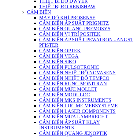
THIẾT BỊ ĐO DWYER
THIẾT BỊ ĐO RENISHAW
CẢM BIẾN
MÁY DÒ KHÍ PROSENSE
CẢM BIẾN ÁP SUẤT PRIGNITZ
CẢM BIẾN QUANG PREMOSYS
CẢM BIẾN VỊ TRÍ POSITEK
CẢM BIẾN ÁP SUẤT PEWATRON - ANGST
PFISTER
CẢM BIẾN OPTEK
CẢM BIẾN VEGA
CẢM BIẾN SIKO
CẢM BIẾN PULSOTRONIC
CẢM BIẾN NHIỆT ĐỘ NOVASENS
CẢM BIẾN NHIỆT ĐỘ TEMPCO
CẢM BIẾN RUNG MONITRAN
CẢM BIẾN MỨC MOLLET
CẢM BIẾN MODULOC
CẢM BIẾN MKS INSTRUMENTS
CẢM BIẾN LỰC ME MEBSYSTEME
CẢM BIẾN LASER COMPONENTS
CẢM BIẾN MƯA LAMBRECHT
CẢM BIẾN ÁP SUẤT KLAY
INSTRUMENTS
CẢM BIẾN QUANG JENOPTIK